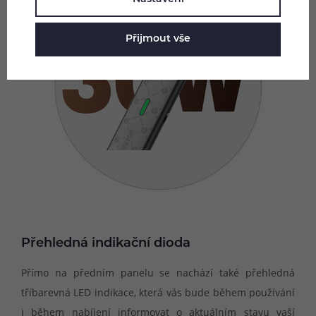
Přijmout vše
Přehledná indikační dioda
Přímo na předním panelu se nachází také přehledná
tříbarevná LED indikace, která vás bude během používání
i během nabíjení informovat o aktuálním stavu vaší