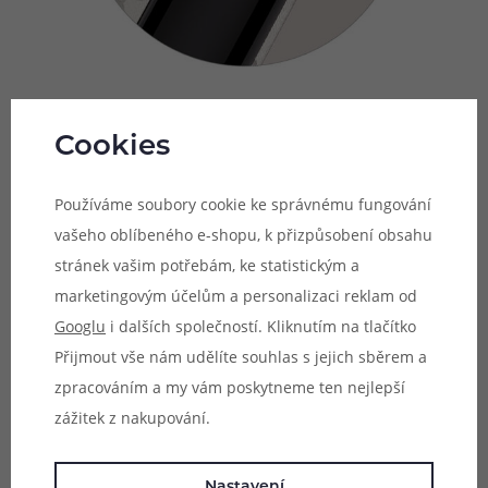
Cookies
Strhující výkon
Ursa Nano 2 S si dokáže poradit s vysokým výstupním
Používáme soubory cookie ke správnému fungování
výkonem až 30 W. Výkon je nastavován zcela automaticky.
vašeho oblíbeného e-shopu, k přizpůsobení obsahu
Díky inteligentní detekci odporu postačí připojit k tělu
stránek vašim potřebám, ke statistickým a
cartridge a potřebný výkon se nastaví podle odporu
marketingovým účelům a personalizaci reklam od
připojené cartridge. Nemusíte se tak starat o jakékoliv
Googlu
i dalších společností. Kliknutím na tlačítko
složité nastavení a můžete si jen pohodlně vychutnávat
Přijmout vše nám udělíte souhlas s jejich sběrem a
svůj oblíbený e-liquid.
zpracováním a my vám poskytneme ten nejlepší
zážitek z nakupování.
Nastavení