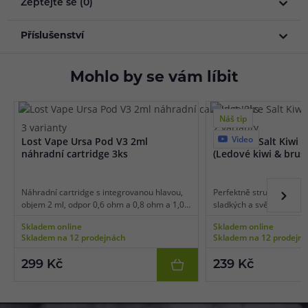
Zeptejte se (0)
Příslušenství
Mohlo by se vám líbit
Náš tip
3 varianty
2 varianty
Video
Lost Vape Ursa Pod V3 2ml
Just Juice Salt Kiwi 
náhradní cartridge 3ks
(Ledové kiwi & brus
Náhradní cartridge s integrovanou hlavou,
Perfektně strukturovaná
objem 2 ml, odpor 0,6 ohm a 0,8 ohm a 1,0
sladkých a svěžích ovocn
ohm, mesh pletivo, boční plnění ve vrchní
čeká v lahodné kombinac
Skladem online
Skladem online
části, vhodné pro MTL/RDL vaping, 3ks v
Ice. Hlavní složkou je zra
Skladem na 12 prodejnách
Skladem na 12 prodejn
balení.
jemně natrpklé kiwi, jeho
zjemňuje přítomnost sla
299 Kč
239 Kč
Vše je potom v závěru do
efekt v podobě mrazivé 