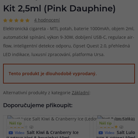
Kit 2,5ml (Pink Dauphine)
4 hodnocení
Elektronická cigareta - MTL potah, baterie 1000mAh, objem 2ml,
automatické spínání, výkon 9-30W, dobíjení USB-C, regulace air-
flow, inteligentní detekce odporu, čipset Quest 2.0, přehledná
LED indikace, luxusní zpracování, platforma Ursa.
Tento produkt je dlouhodobě vyprodaný.
Alternativní produkty z kategorie
Základní
:
Doporučujeme přikoupit:
Náš tip
Náš tip
(2)
(2)
Just Juice Salt Kiwi & Cranberry Ice
Just Juice Salt Lulo
Video
Video
(Ledové kiwi & brusinka) 10ml
lulo & citron) 10ml