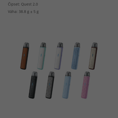
Čipset: Quest 2.0
Váha: 38.8 g ± 5 g