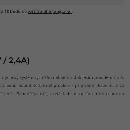
áte
13
bodů
do
věrnostního programu
.
 / 2,4A)
poruje nový systém rychlého nabíjení s dobíjecím proudem 2,4 A.
D diodou, nebudete tak mít problém s připojením kabelu ani za
 zařízení. Samozřejmostí je celá řada bezpečnostních ochran a