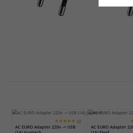
(1)
AC EURO Adapter 220v -> USB
AC EURO Adapter 22
(1A) Joyetech
(1A) Eleaf