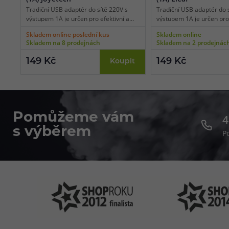
Tradiční USB adaptér do sítě 220V s
Tradiční USB adaptér do s
výstupem 1A je určen pro efektivní a
výstupem 1A je určen pro 
rychlé dobíjení e-cigarety a další
rychlé dobíjení e-cigarety 
Skladem online poslední kus
Skladem online
elektroniky. Adaptér dokáže nabít
elektroniky. Adaptér doká
Skladem na 8 prodejnách
Skladem na 2 prodejnác
baterii přibližně za polovinu času oproti
baterii přibližně za polov
klasickým adaptérům 500mA.
klasickým adaptérům 50
149 Kč
149 Kč
Koupit
Standardní EU vidlice, 1 ks v balení.
Standardní EU vidlice, 1 k
Pomůžeme vám
4
s výběrem
P