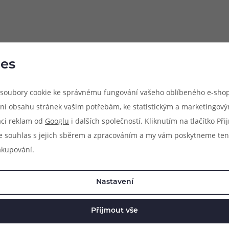
es
Parametry produkt
soubory cookie ke správnému fungování vašeho oblíbeného e-shop
ní obsahu stránek vašim potřebám, ke statistickým a marketingov
Vstup: AC 100-240V - 50/60Hz
aci reklam od
Googlu
i dalších společností. Kliknutím na tlačítko Př
Výstup:
e souhlas s jejich sběrem a zpracováním a my vám poskytneme ten
Celkový - 2x USB-A; DC 5V / 2,4
akupování.
Samostatný slot USB1 - USB-A; 
Samostatný slot USB2 - USB-A; 
Nastavení
Rozměry: 80 x 40 x 18 mm
Zásuvka: EU vidlice
Přijmout vše
Dostupné barvy: bílá, černá