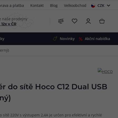
rava a platba
Kontakt
Blog
Velkoobchod
CZK
EUR
e naše prodejny
 12x v ČR
čky
Novinky
Akční nabídka
Černý)
e
i-Ohm
illa
 Alpha
4
G5
 S&V
ér do sítě Hoco C12 Dual USB
 V2
00 Pro
rný)
Mini
S&V
220
 3v1
45
 sítě 220V s výstupem 2,4A je určen pro efektivní a rychlé
Zobrazit produkty
Zobrazit produkty
Zobrazit produkty
Zobrazit produkty
Zobrazit produkty
Zobrazit produkty