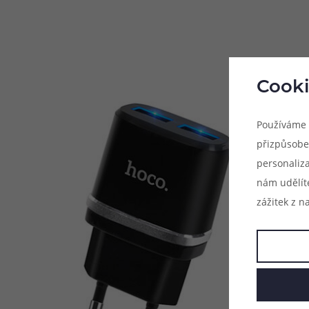
Cooki
Používáme 
přizpůsobe
personaliz
nám udělít
zážitek z n