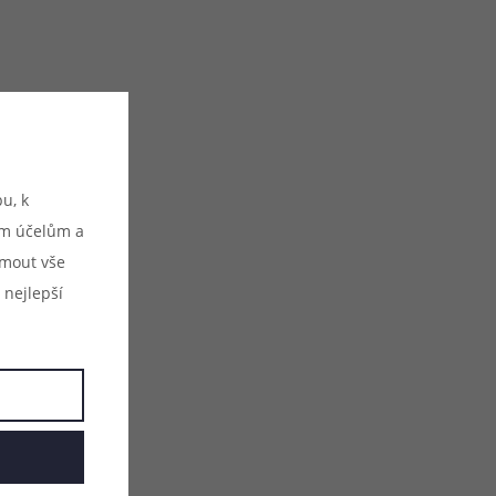
u:
u, k
ým účelům a
ijmout vše
 nejlepší
A MAX
DC 5V / 2,4A MAX
DC 5V / 2,4A MAX