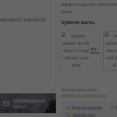
dobíjení e-cigarety a další elekt
při nákupu vědět
balení.
m, podle čeho se rozhodnout
nější, než si myslíte
Vyberte barvu
Bílá /
White
Není skladem online
Skladem na 6 prodejnách
info@ejuice.cz
kdykoliv
Porovnat produkt
Napište nám