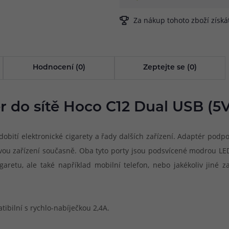
Za nákup tohoto zboží získ
Hodnocení (0)
Zeptejte se (0)
 do sítě Hoco C12 Dual USB (5V
obití elektronické cigarety a řady dalších zařízení. Adaptér pod
ou zařízení současně. Oba tyto porty jsou podsvícené modrou LE
aretu, ale také například mobilní telefon, nebo jakékoliv jiné
tibilní s rychlo-nabíječkou 2,4A.