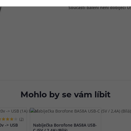
Součástí balení není dobíjecí U
Mohlo by se vám líbit
(2)
0v -> USB
Nabíječka Borofone BA58A USB-
C (5V / 2,4A) (Bílá)