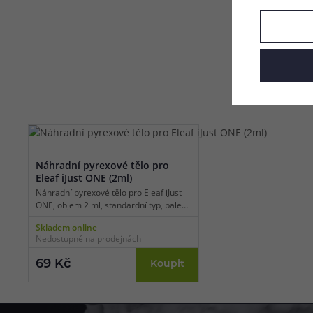
Náhradní pyrexové tělo pro
Eleaf iJust ONE (2ml)
Náhradní pyrexové tělo pro Eleaf iJust
ONE, objem 2 ml, standardní typ, balení
1 ks.
Skladem online
Nedostupné na prodejnách
69 Kč
Koupit