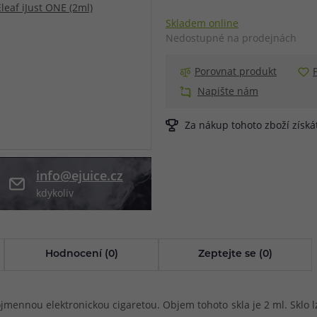
Skladem online
při nákupu vědět
m, podle čeho se rozhodnout
nější, než si myslíte
Nedostupné na prodejnách
Porovnat produkt
Napište nám
Za nákup tohoto zboží získ
info@ejuice.cz
kdykoliv
Hodnocení (0)
Zeptejte se (0)
jmennou elektronickou cigaretou. Objem tohoto skla je 2 ml. Sklo lz