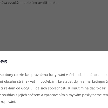
dolává vysokým teplotám uvnitř tanku.
es
soubory cookie ke správnému fungování vašeho oblíbeného e-shop
ní obsahu stránek vašim potřebám, ke statistickým a marketingov
ýhradně pro model atomizéru, jehož název je uveden v popisu pro
aci reklam od
Googlu
i dalších společností. Kliknutím na tlačítko Př
 zaručena kompatibilita s jinými modely atomizérů, byť se mohou r
e souhlas s jejich sběrem a zpracováním a my vám poskytneme ten
akupování.