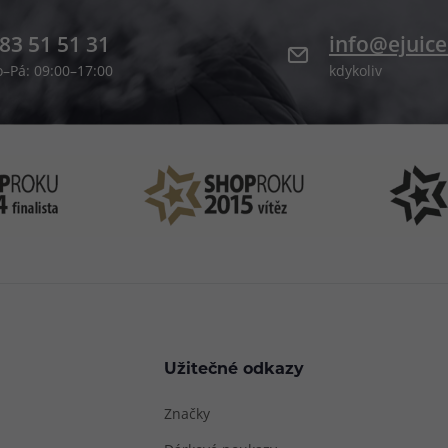
83 51 51 31
info@ejuice
o–Pá: 09:00–17:00
kdykoliv
Užitečné odkazy
Značky