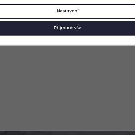
Nastavení
Přijmout vše
Mohlo by se vám líbit