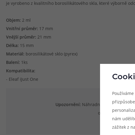
je vyrobeno z kvalitního borosilikátového skla, které výborně o
Objem:
2 ml
Vnitřní průměr:
17 mm
Vnější průměr:
21 mm
Délka:
15 mm
Materiál:
borosilikátové sklo (pyrex)
Balení:
1ks
Kompatibilita:
Cooki
- Eleaf iJust One
Používáme 
přizpůsobe
Upozornění:
Náhradní tělo je určeno v
personaliz
orientační a není
nám udělít
zážitek z n