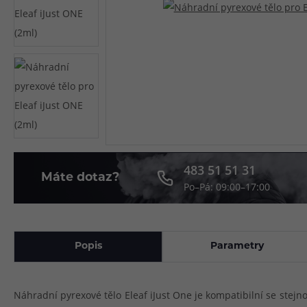
Článek:
Vybíráme e-liquid, aneb co potřebujete 
Článek:
Vybíráte první e-cigaretu? Poradíme vá
Článek:
Jak namíchat vlastní e-liquid? Je to snad
483 51 51 31
Máte dotaz?
Po–Pá: 09:00–17:00
Popis
Parametry
Náhradní pyrexové tělo Eleaf iJust One je kompatibilní se stejno