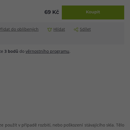
69 Kč
Koupit
Přidat do oblíbených
Hlídat
Sdílet
áte
3
bodů
do
věrnostního programu
.
e použít v případě rozbití, nebo poškození stávajícího skla. Tělo