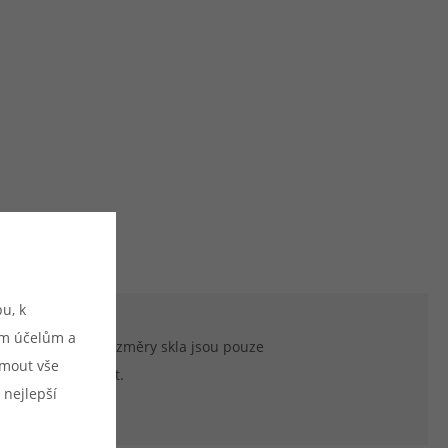
u, k
ým účelům a
duktu. Uvedené rozměry skla jsou pouze
ijmout vše
ozměrově shodovat.
 nejlepší