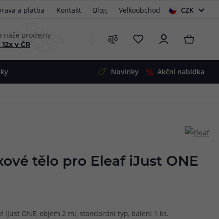
rava a platba
Kontakt
Blog
Velkoobchod
CZK
EUR
e naše prodejny
 12x v ČR
čky
Novinky
Akční nabídka
e
i-Ohm
illa
 Alpha
4
G5
 S&V
ové tělo pro Eleaf iJust ONE
 V2
00 Pro
Mini
S&V
220
 3v1
45
 iJust ONE, objem 2 ml, standardní typ, balení 1 ks.
Zobrazit produkty
Zobrazit produkty
Zobrazit produkty
Zobrazit produkty
Zobrazit produkty
Zobrazit produkty