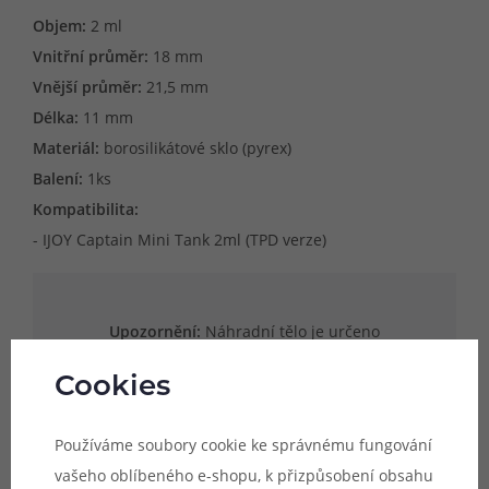
Objem:
2 ml
Vnitřní průměr:
18 mm
Vnější průměr:
21,5 mm
Délka:
11 mm
Materiál:
borosilikátové sklo (pyrex)
Balení:
1ks
Kompatibilita:
- IJOY Captain Mini Tank 2ml (TPD verze)
Upozornění:
Náhradní tělo je určeno
výhradně pro model atomizéru, jehož
Cookies
název je uveden v popisu produktu.
Uvedené rozměry skla jsou pouze
Používáme soubory cookie ke správnému fungování
orientační a není zaručena kompatibilita s
vašeho oblíbeného e-shopu, k přizpůsobení obsahu
jinými modely atomizérů, byť se mohou