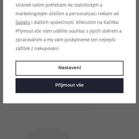
stránek vašim potřebám, ke statistickým a
rozměrově shodovat.
marketingovým účelům a personalizaci reklam od
Googlu
i dalších společností. Kliknutím na tlačítko
Přijmout vše nám udělíte souhlas s jejich sběrem a
zpracováním a my vám poskytneme ten nejlepší
Parametry
zážitek z nakupování.
Hodnocení (0)
Nastavení
Zeptejte se (0)
Přijmout vše
Mohlo by se vám líbit