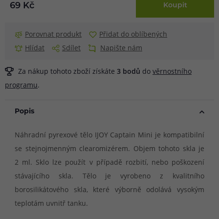
69 Kč
Koupit
Porovnat produkt
Přidat do oblíbených
Hlídat
Sdílet
Napište nám
Za nákup tohoto zboží získáte
3
bodů
do
věrnostního
programu
.
Popis
Náhradní pyrexové tělo IJOY Captain Mini je kompatibilní
se stejnojmenným clearomizérem. Objem tohoto skla je
2 ml. Sklo lze použít v případě rozbití, nebo poškození
stávajícího skla. Tělo je vyrobeno z kvalitního
borosilikátového skla, které výborně odolává vysokým
teplotám uvnitř tanku.