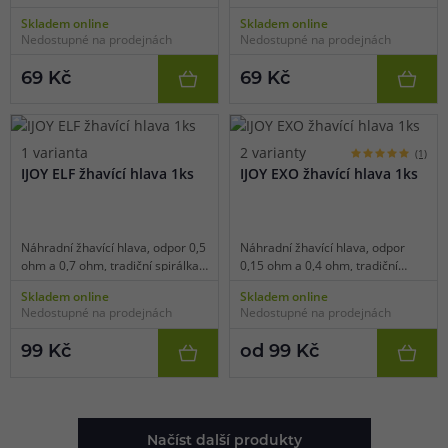
standardní typ, balení 1 ks.
standardní typ, balení 1 ks.
Skladem online
Skladem online
Nedostupné na prodejnách
Nedostupné na prodejnách
69 Kč
69 Kč
1 varianta
2 varianty
(1)
IJOY ELF žhavící hlava 1ks
IJOY EXO žhavící hlava 1ks
Náhradní žhavící hlava, odpor 0,5
Náhradní žhavící hlava, odpor
ohm a 0,7 ohm, tradiční spirálka,
0,15 ohm a 0,4 ohm, tradiční
vhodné pro MTL/RDL vaping, 1ks
spirálka, vhodné pro DL vaping,
Skladem online
Skladem online
v balení.
1ks v balení.
Nedostupné na prodejnách
Nedostupné na prodejnách
99 Kč
od 99 Kč
Načíst další produkty