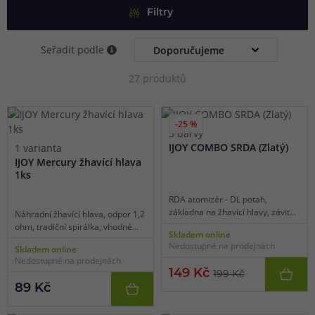
Filtry
Seřadit podle
27 produktů
-25 %
3 barvy
IJOY COMBO SRDA (Zlatý)
1 varianta
IJOY Mercury žhavící hlava
1ks
RDA atomizér - DL potah,
základna na žhavící hlavy, závit
Náhradní žhavící hlava, odpor 1,2
510, průměr 25 mm, horní plnění,
ohm, tradiční spirálka, vhodné
Skladem online
boční airflow, kompaktní
pro MTL vaping, 1ks v balení.
Nedostupné na prodejnách
Skladem online
rozměry, BF pin pro squonky,
Nedostupné na prodejnách
stylový design, inovativní
149 Kč
199 Kč
propojení DIY + hlavy.
89 Kč