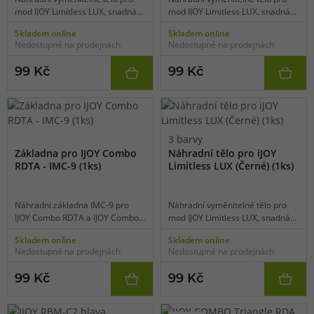
mod IJOY Limitless LUX, snadná
mod IJOY Limitless LUX, snadná
výměna, rychlá změna vzhledu
výměna, rychlá změna vzhledu
Skladem online
Skladem online
zařízení, barevné provedení
zařízení, barevné provedení
Nedostupné na prodejnách
Nedostupné na prodejnách
dřevo, 1 ks v balení.
leopard, 1 ks v balení.
99 Kč
99 Kč
3 barvy
Základna pro IJOY Combo
Náhradní tělo pro iJOY
RDTA - IMC-9 (1ks)
Limitless LUX (Černé) (1ks)
Náhradní základna IMC-9 pro
Náhradní vyměnitelné tělo pro
IJOY Combo RDTA a IJOY Combo
mod IJOY Limitless LUX, snadná
RDTA 2, pozlacené kontakty,
výměna, rychlá změna vzhledu
Skladem online
Skladem online
určeno pro dual-coil buildy, balení
zařízení, barevné provedení
Nedostupné na prodejnách
Nedostupné na prodejnách
1ks základna a šroubky.
černá, 1 ks v balení.
99 Kč
99 Kč