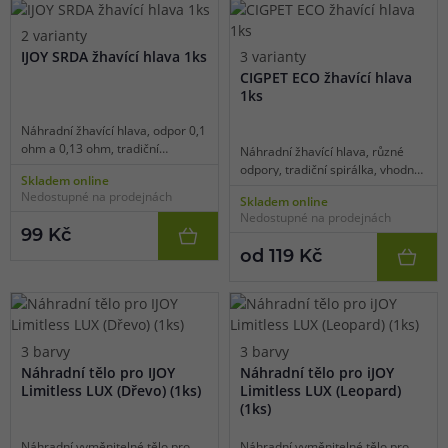
2 varianty
IJOY SRDA žhavící hlava 1ks
3 varianty
CIGPET ECO žhavící hlava
1ks
Náhradní žhavící hlava, odpor 0,1
ohm a 0,13 ohm, tradiční
Náhradní žhavící hlava, různé
spirálka, vhodné pro DL vaping,
odpory, tradiční spirálka, vhodné
Skladem online
1ks v balení.
pro DL vaping, 1ks v balení.
Nedostupné na prodejnách
Skladem online
Nedostupné na prodejnách
99 Kč
od 119 Kč
3 barvy
3 barvy
Náhradní tělo pro IJOY
Náhradní tělo pro iJOY
Limitless LUX (Dřevo) (1ks)
Limitless LUX (Leopard)
(1ks)
Náhradní vyměnitelné tělo pro
Náhradní vyměnitelné tělo pro