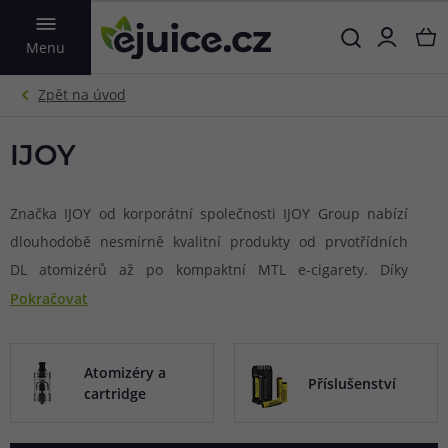
VYHLEDAT
Menu
IJOY
Značka IJOY od korporátní společnosti IJOY Group nabízí
dlouhodobě nesmírně kvalitní produkty od prvotřídních
DL atomizérů až po kompaktní MTL e-cigarety. Díky
rozsáhlému portfoliu a široké variabilitě produktů si
Pokračovat
výrobce udělal dobré jméno po celém světě. Společnost
IJOY Group nabídne hned několik podsérií, hlavní značkou
Atomizéry a
je potom právě IJOY, ke kterým se přidává značka Cigpet
Příslušenství
cartridge
vhodná hlavně pro DLkaře a značka LIO určená
začátečníkům a nenáročným uživatelům v oblasti MTL.