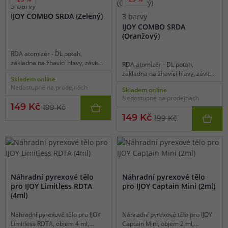
3 barvy
IJOY COMBO SRDA (Zelený)
3 barvy
IJOY COMBO SRDA
(Oranžový)
RDA atomizér - DL potah,
základna na žhavící hlavy, závit
RDA atomizér - DL potah,
510, průměr 25 mm, horní plnění,
základna na žhavící hlavy, závit
Skladem online
boční airflow, kompaktní
510, průměr 25 mm, horní plnění,
Nedostupné na prodejnách
Skladem online
rozměry, BF pin pro squonky,
boční airflow, kompaktní
Nedostupné na prodejnách
stylový design, inovativní
rozměry, BF pin pro squonky,
149 Kč
199 Kč
propojení DIY + hlavy.
stylový design, inovativní
149 Kč
199 Kč
propojení DIY + hlavy.
Náhradní pyrexové tělo
Náhradní pyrexové tělo
pro IJOY Limitless RDTA
pro IJOY Captain Mini (2ml)
(4ml)
Náhradní pyrexové tělo pro IJOY
Náhradní pyrexové tělo pro IJOY
Limitless RDTA, objem 4 ml,
Captain Mini, objem 2 ml,