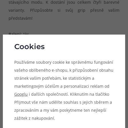
stávajícího modu. K dostání jsou celkem čtyři barevné
varianty. Přizpůsobte si svůj grip přesně vašim
představám!
Balení:
1ks
Barva:
Žlutá
Cookies
Parametry
Používáme soubory cookie ke správnému fungování
vašeho oblíbeného e-shopu, k přizpůsobení obsahu
Hodnocení (0)
stránek vašim potřebám, ke statistickým a
Zeptejte se (0)
marketingovým účelům a personalizaci reklam od
Googlu
i dalších společností. Kliknutím na tlačítko
Přijmout vše nám udělíte souhlas s jejich sběrem a
zpracováním a my vám poskytneme ten nejlepší
Mohlo by se vám líbit
zážitek z nakupování.