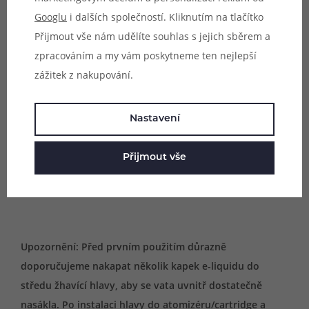
Googlu
i dalších společností. Kliknutím na tlačítko
- OBS Engine SUB
Přijmout vše nám udělíte souhlas s jejich sběrem a
- OBS Engine SUB Mini
zpracováním a my vám poskytneme ten nejlepší
zážitek z nakupování.
Vhodné pro:
- DL vaping
Nastavení
Přijmout vše
Obsah balení:
3x žhavící hlava OBS Engine SUB (dle výběru)
Upozornění: Před prvním použitím důrazně
doporučujeme nakapat několik kapek e-liquidu do
středu žhavící hlavy, aby se vata uvnitř dostatečně
nasákla. Po instalaci hlavy do atomizéru/cartridge a