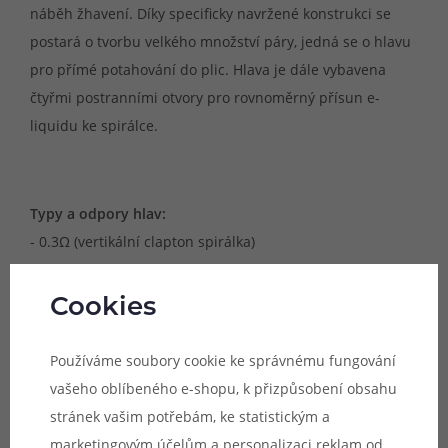
náběh žhavení. Díky specificky navržené konstrukci se
postará o tvorbu velkého množství páry, jedná se o hlavu
pro přímé potahování do plic. Hlava je dále vybavena
čtyřmi postranními otvory pro rovnoměrný přísun e-
liquidu ke spirálce.
Typy a odpory hlav:
- 0.3Ω (vertikální clapton spirálka)
Cookies
Doporučené výkony pro užívání:
- 0.3Ω (50 - 100W)
Používáme soubory cookie ke správnému fungování
vašeho oblíbeného e-shopu, k přizpůsobení obsahu
stránek vašim potřebám, ke statistickým a
marketingovým účelům a personalizaci reklam od
Kompatibilní zařízení: