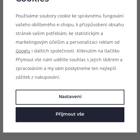
Doporučujeme pouze zkušeným uživatelům. Nesprávným
Používáme soubory cookie ke správnému fungování
použitím může dojít k nevratnému poškození zařízení.
vašeho oblíbeného e-shopu, k přizpůsobení obsahu
stránek vašim potřebám, ke statistickým a
Materiál:
Nichrom (Ni80)
marketingovým účelům a personalizaci reklam od
Provedení:
Fused Clapton
Googlu
i dalších společností. Kliknutím na tlačítko
Vhodné pro:
DL a MTL vaping
Přijmout vše nám udělíte souhlas s jejich sběrem a
Typ:
2-26 (2* 0,4 mm) / 36 (0,13 mm)
zpracováním a my vám poskytneme ten nejlepší
Odpor:
1,46ohm/1ft (cca 30cm)
zážitek z nakupování.
Balení:
3m
Nastavení
Parametry
Hodnocení (1)
Přijmout vše
Zeptejte se (0)