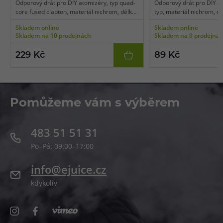
Odporový drát pro DIY atomizéry, typ quad-
Odporový drát pro DIY at
core fused clapton, materiál nichrom, délka
typ, materiál nichrom, d
3 m, průměr 28GA*4 + 40GA/ 0,3mm*4 +
38GA / 0,3mm, balení 10
Skladem online
Skladem online
0,08mm, balení 3 m.
Skladem na 10 prodejnách
Skladem na 9 prodejná
229 Kč
89 Kč
Pomůžeme vám s výběrem
483 51 51 31
Po–Pá: 09:00–17:00
info@ejuice.cz
kdykoliv