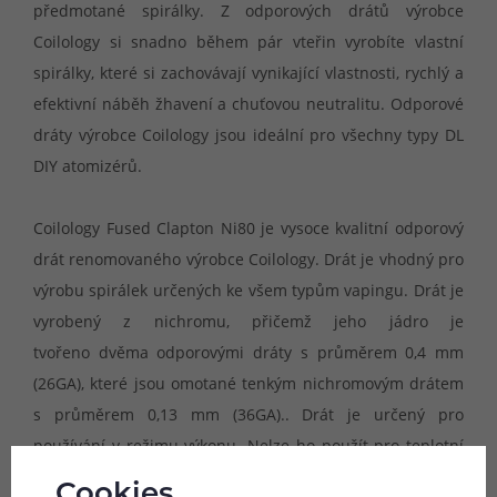
předmotané spirálky. Z odporových drátů výrobce
Coilology si snadno během pár vteřin vyrobíte vlastní
spirálky, které si zachovávají vynikající vlastnosti, rychlý a
efektivní náběh žhavení a chuťovou neutralitu. Odporové
dráty výrobce Coilology jsou ideální pro všechny typy DL
DIY atomizérů.
Coilology Fused Clapton Ni80 je vysoce kvalitní odporový
drát renomovaného výrobce Coilology. Drát je vhodný pro
výrobu spirálek určených ke všem typům vapingu. Drát je
vyrobený z nichromu, přičemž jeho jádro je
tvořeno dvěma odporovými dráty s průměrem 0,4 mm
(26GA), které jsou omotané tenkým nichromovým drátem
s průměrem 0,13 mm (36GA).. Drát je určený pro
používání v režimu výkonu. Nelze ho použít pro teplotní
režimy.
Cookies