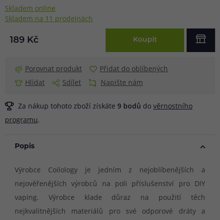
Skladem online
Skladem na 11 prodejnách
189 Kč
Koupit
Porovnat produkt
Přidat do oblíbených
Hlídat
Sdílet
Napište nám
Za nákup tohoto zboží získáte
9
bodů
do
věrnostního
programu
.
Popis
Výrobce Coilology je jedním z nejoblíbenějších a
nejověřenějších výrobců na poli příslušenství pro DIY
vaping. Výrobce klade důraz na použití těch
nejkvalitnějších materiálů pro své odporové dráty a