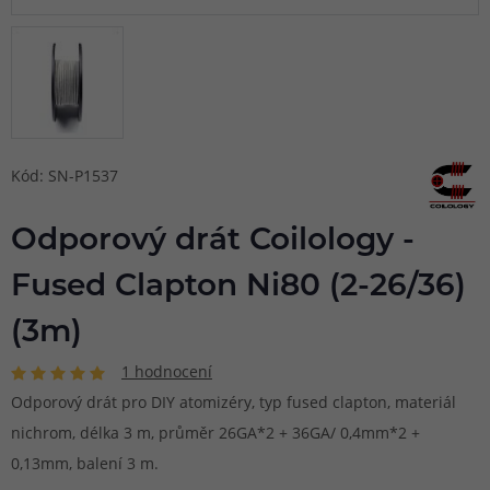
Kód: SN-P1537
Odporový drát Coilology -
Fused Clapton Ni80 (2-26/36)
(3m)
1 hodnocení
Odporový drát pro DIY atomizéry, typ fused clapton, materiál
nichrom, délka 3 m, průměr 26GA*2 + 36GA/ 0,4mm*2 +
0,13mm, balení 3 m.