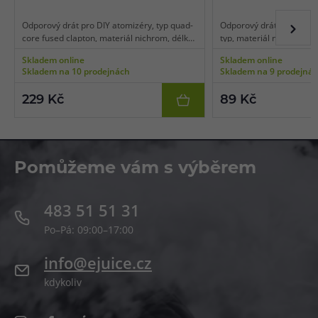
Odporový drát pro DIY atomizéry, typ quad-
Odporový drát pro DIY at
core fused clapton, materiál nichrom, délka
typ, materiál nichrom, d
3 m, průměr 28GA*4 + 40GA/ 0,3mm*4 +
38GA / 0,3mm, balení 10
Skladem online
Skladem online
0,08mm, balení 3 m.
Skladem na 10 prodejnách
Skladem na 9 prodejná
229 Kč
89 Kč
Pomůžeme vám s výběrem
483 51 51 31
Po–Pá: 09:00–17:00
info@ejuice.cz
kdykoliv