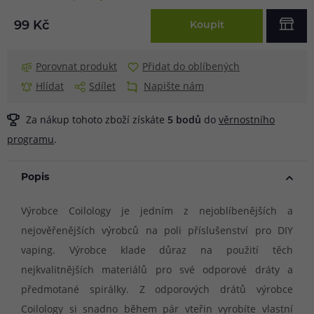
99 Kč
Koupit
Porovnat produkt
Přidat do oblíbených
Hlídat
Sdílet
Napište nám
Za nákup tohoto zboží získáte
5
bodů
do
věrnostního
programu
.
Popis
Výrobce Coilology je jedním z nejoblíbenějších a
nejověřenějších výrobců na poli příslušenství pro DIY
vaping. Výrobce klade důraz na použití těch
nejkvalitnějších materiálů pro své odporové dráty a
předmotané spirálky. Z odporových drátů výrobce
Coilology si snadno během pár vteřin vyrobíte vlastní