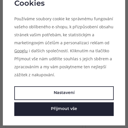
Cookies
Provedení:
Standard
Typ:
24GA (0,5 mm)
Používáme soubory cookie ke správnému fungování
Balení:
10m
vašeho oblíbeného e-shopu, k přizpůsobení obsahu
stránek vašim potřebám, ke statistickým a
Parametry
marketingovým účelům a personalizaci reklam od
Hodnocení (0)
Googlu
i dalších společností. Kliknutím na tlačítko
Přijmout vše nám udělíte souhlas s jejich sběrem a
Zeptejte se (0)
zpracováním a my vám poskytneme ten nejlepší
zážitek z nakupování.
Mohlo by se vám líbit
Nastavení
Přijmout vše
Odporový drát Coilology - Quad-
Odporový drát Coilo
core Fused Clapton Ni80 (3m)
(0,3mm/28GA) (10m)