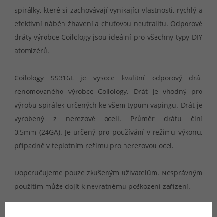
spirálky, které si zachovávají vynikající vlastnosti, rychlý a
efektivní náběh žhavení a chuťovou neutralitu. Odporové
dráty výrobce Coilology jsou ideální pro všechny typy DIY
atomizérů.
Coilology SS316L je vysoce kvalitní odporový drát
renomovaného výrobce Coilology. Drát je vhodný pro
výrobu spirálek určených ke všem typům vapingu. Drát je
vyrobený z nerezové oceli. Průměr drátu činí
0,5mm (24GA). Je určený pro používání v režimu výkonu,
případně v teplotním režimu pro nerezovou ocel.
Doporučujeme pouze zkušeným uživatelům. Nesprávným
použitím může dojít k nevratnému poškození zařízení.
Materiál:
Nerezová ocel (SS316L)