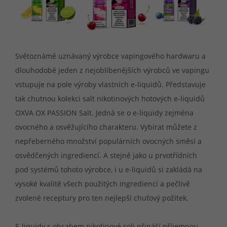
Světoznámě uznávaný výrobce vapingového hardwaru a
dlouhodobě jeden z nejoblíbenějších výrobců ve vapingu
vstupuje na pole výroby vlastních e-liquidů. Představuje
tak chutnou kolekci salt nikotinových hotových e-liquidů
OXVA OX PASSION Salt. Jedná se o e-liquidy zejména
ovocného a osvěžujícího charakteru. Vybírat můžete z
nepřeberného množství populárních ovocných směsí a
osvědčených ingrediencí. A stejně jako u prvotřídních
pod systémů tohoto výrobce, i u e-liquidů si zakládá na
vysoké kvalitě všech použitých ingrediencí a pečlivě
zvolené receptury pro ten nejlepší chuťový požitek.
E-liquidy s obsahem nikotinové soli přináší příjemnou