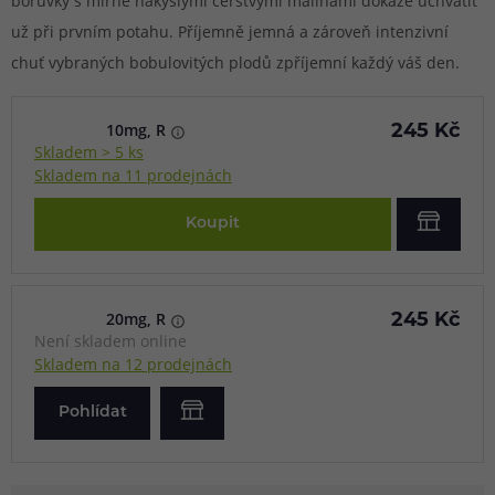
borůvky s mírně nakyslými čerstvými malinami dokáže uchvátit
už při prvním potahu. Příjemně jemná a zároveň intenzivní
chuť vybraných bobulovitých plodů zpříjemní každý váš den.
10mg, R
245 Kč
Skladem > 5 ks
Skladem na 11 prodejnách
Koupit
20mg, R
245 Kč
Není skladem online
Skladem na 12 prodejnách
Pohlídat