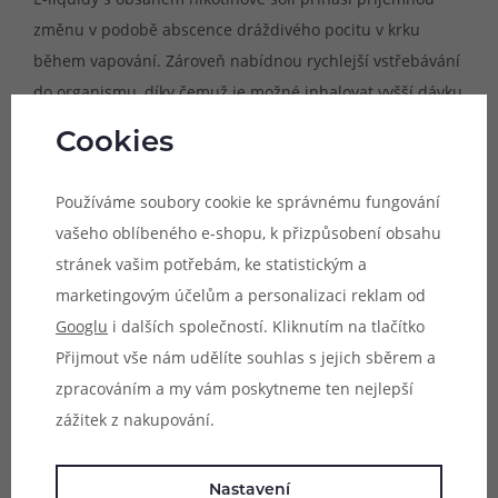
změnu v podobě abscence dráždivého pocitu v krku
během vapování. Zároveň nabídnou rychlejší vstřebávání
do organismu, díky čemuž je možné inhalovat vyšší dávku
nikotinu v každém potahu, ovšem v mnohem delších
Cookies
intervalech. Díky tomu výrazně prodlužujete životnost
cartridgí a žhavících hlav, šetříte kapacitu baterie a také
Používáme soubory cookie ke správnému fungování
spotřebu samotné náplně.
vašeho oblíbeného e-shopu, k přizpůsobení obsahu
stránek vašim potřebám, ke statistickým a
Všechny e-liquidy v kolekci OXVA OX PASSION Salt
marketingovým účelům a personalizaci reklam od
obsahují
50% propylenglykolu a 50% glycerolu
. Díky
Googlu
i dalších společností. Kliknutím na tlačítko
tomu jsou vhodné do všech typů MTL elektronických
Přijmout vše nám udělíte souhlas s jejich sběrem a
cigaret a produkují zároveň dostatečné množství páry.
zpracováním a my vám poskytneme ten nejlepší
Nikotinová sůl je rovněž ideální pro populární POD
zážitek z nakupování.
systémy e-cigaret, které jsou sice kompaktní, ale nabízí
pouze omezené možnosti kapacity baterie nebo menší
Nastavení
objem zásobníku pro náplň. Při použití s nikotinovou solí