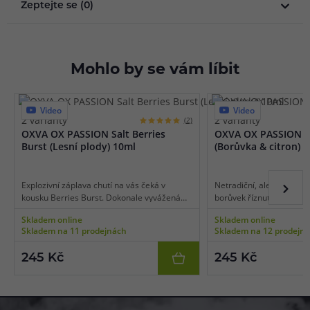
Zeptejte se (0)
Mohlo by se vám líbit
Video
Video
2 varianty
2 varianty
(2)
OXVA OX PASSION Salt Berries
OXVA OX PASSION Sa
Burst (Lesní plody) 10ml
(Borůvka & citron) 
Explozivní záplava chutí na vás čeká v
Netradiční, ale promyšle
kousku Berries Burst. Dokonale vyvážená
borůvek říznutých citro
směs všemožných lesních bobulovitých
milovníka osvěžujících o
Skladem online
Skladem online
plodů udeří na chuťové pohárky všemi
Tahle geniální receptur
Skladem na 11 prodejnách
Skladem na 12 prodejn
možnými tóny od těch nejsladších, až po
spojení štiplavé svěžesti
mírně nakyslé a svěží. Vyvážená směs plná
čerstvě nasbíraných bor
245 Kč
245 Kč
jahůdek, borůvek, malin, ostružin a dalších
plátky citronu.
lesních plodů v jednom jedinečném celku.