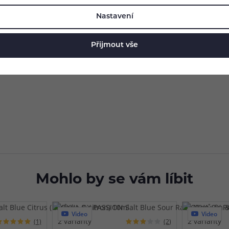
 propylenglykolu a 50% glycerolu
. Díky tomu jsou vhodné do všech
Nastavení
 populární POD systémy e-cigaret, které jsou sice kompaktní, ale n
třeba výrazně sníží
a kompaktní elektronická cigareta tak rázem n
Přijmout vše
Mohlo by se vám líbit
Video
Video
2 varianty
2 varianty
(1)
(2)