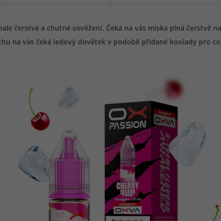
ale čerstvé a chutné osvěžení. Čeká na vás miska plná čerstvě n
chu na vás čeká ledový dovětek v podobě přidané koolady pro co ne