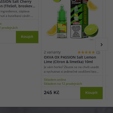
SSION Salt Cherry
n (Třešeň, broskev
0ml
ingredience, záplava
utí a kyselkavý závěr.
bomba vás chytne a už
ne
avte se na
2 prodejnách
 fúzi sladkých třešní,
kví a štiplavého citronu.
Koupit
 se krásně doplňují a
riginální a nezaměnitelný
2 varianty
2 
(1)
OXVA OX PASSION Salt Lemon
OX
Lime (Citron & limetka) 10ml
Gr
Je vám horko? Zkuste se na chvíli usadit
Pro
a vychutnat si jedinečné osvěžení bez
ovo
mrazivého dovětku. Tropická nádhera v
int
Skladem online
Skl
podobě plátků čerstvě nasekaného
Gra
Skladem na 12 prodejnách
Skl
citronu s jeho typickou nakyslostí a
šťa
štiplavostí protkaná vrstvami nasekané
umn
245 Kč
2
Koupit
limetky a zalitá trochou limetkové šťávy.
cel
Tenhle jedinečný citrusový mix vám
při
dokáže vykouzlit úsměv na tváři za
typ
jakékoliv situace.