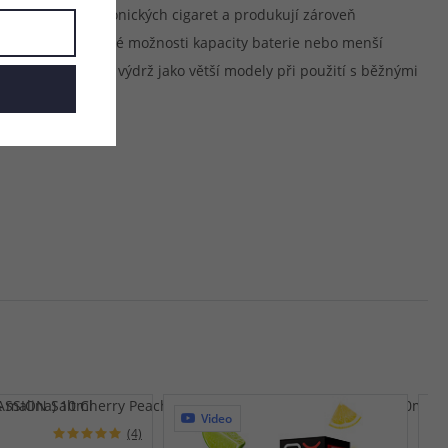
 typů MTL elektronických cigaret a produkují zároveň
abízí pouze omezené možnosti kapacity baterie nebo menší
abídne obdobnou výdrž jako větší modely při použití s běžnými
Video
(4)