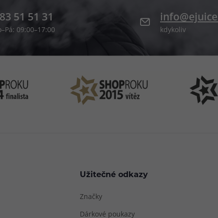
83 51 51 31
info@ejuice
o–Pá: 09:00–17:00
kdykoliv
Užitečné odkazy
Značky
Dárkové poukazy