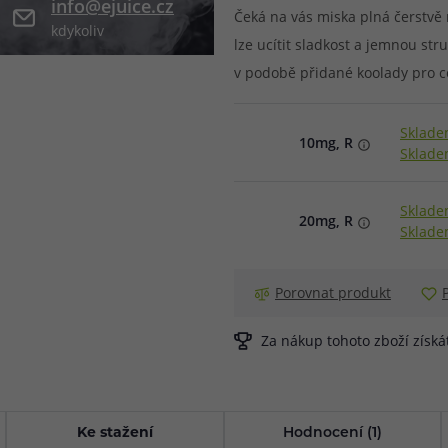
info@ejuice.cz
Čeká na vás miska plná čerstvě
kdykoliv
při nákupu vědět
lze ucítit sladkost a jemnou str
m, podle čeho se rozhodnout
nější, než si myslíte
v podobě přidané koolady pro co 
Sklade
10mg, R
Sklade
Sklade
20mg, R
Sklade
Porovnat produkt
Za nákup tohoto zboží získ
Ke stažení
Hodnocení (1)