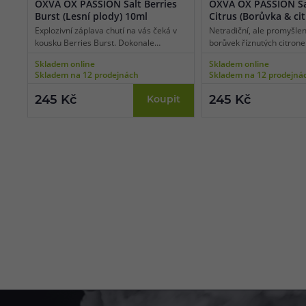
OXVA OX PASSION Salt Berries
OXVA OX PASSION Sa
Burst (Lesní plody) 10ml
Citrus (Borůvka & ci
Explozivní záplava chutí na vás čeká v
Netradiční, ale promyšlen
kousku Berries Burst. Dokonale
borůvek říznutých citron
vyvážená směs všemožných lesních
každého milovníka osvěžu
Skladem online
Skladem online
bobulovitých plodů udeří na chuťové
ovocných směsí. Tahle ge
Skladem na 12 prodejnách
Skladem na 12 prodejná
pohárky všemi možnými tóny od těch
receptura nabídne dokona
nejsladších, až po mírně nakyslé a
štiplavé svěžesti a jemné 
245 Kč
245 Kč
Koupit
svěží. Vyvážená směs plná jahůdek,
čerstvě nasbíraných bor
borůvek, malin, ostružin a dalších
proložených plátky citron
lesních plodů v jednom jedinečném
celku.