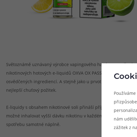
Světoznámě uznávaný výrobce vapingového hardwaru a dlouhodobě
nikotinových hotových e-liquidů OXVA OX PASSION Salt. Jedná s
Cooki
osvědčených ingrediencí. A stejně jako u prvotřídních pod systé
nejlepší chuťový požitek.
Používáme 
přizpůsobe
E-liquidy s obsahem nikotinové soli přináší příjemnou změnu v
personaliz
možné inhalovat vyšší dávku nikotinu v každém potahu, ovšem v m
nám udělít
spotřebu samotné náplně.
zážitek z n