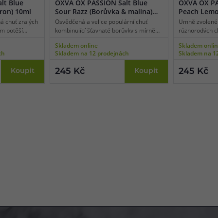
lt Blue
OXVA OX PASSION Salt Blue
OXVA OX PA
tron) 10ml
Sour Razz (Borůvka & malina)
Peach Lemo
10ml
& citron) 1
á chuť zralých
Osvědčená a velice populární chuť
Umně zvolené 
em potěší
kombinující šťavnaté borůvky s mírně
různorodých ch
jících
nakyslými čerstvými malinami dokáže
Tahle ovocná 
Skladem online
Skladem onli
niální
uchvátit už při prvním potahu. Příjemně
nepustí. Připr
ch
Skladem na 12 prodejnách
Skladem na 1
lé spojení
jemná a zároveň intenzivní chuť
vybalancovanou
sladkosti
vybraných bobulovitých plodů zpříjemní
krémových bros
245 Kč
245 Kč
Koupit
Koupit
ůvek
každý váš den.
Všechny složky
u.
utváří zcela o
mix.