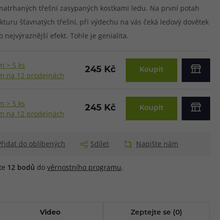
 natrhaných třešní zasypaných kostkami ledu. Na první potah
ukturu šťavnatých třešní, při výdechu na vás čeká ledový dovětek
nejvýraznější efekt. Tohle je genialita.
m > 5 ks
245 Kč
Koupit
m na 12 prodejnách
m > 5 ks
245 Kč
Koupit
m na 12 prodejnách
Přidat do oblíbených
Sdílet
Napište nám
áte
12
bodů
do
věrnostního programu
.
Video
Zeptejte se (0)