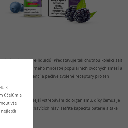
roby vlastních e-liquidů. Představuje tak chutnou kolekci salt
at můžete z nepřeberného množství populárních ovocných směsí a
 použitých ingrediencí a pečlivě zvolené receptury pro ten
u, k
ým účelům a
ň nabídnou rychlejší vstřebávání do organismu, díky čemuž je
ijmout vše
t cartridgí a žhavících hlav, šetříte kapacitu baterie a také
 nejlepší