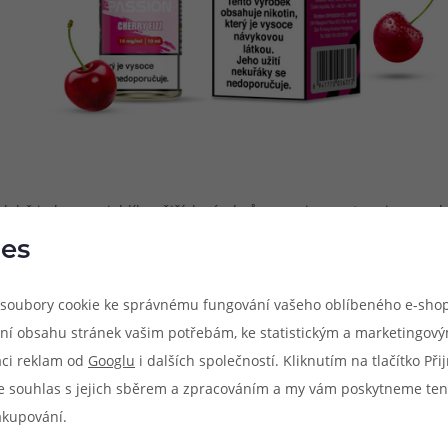
 jeden z nejoblíbenějších výrobců ve vapingu vstupuje na pole vý
e o e-liquidy zejména ovocného a osvěžujícího charakteru. Vybír
es
mů tohoto výrobce, i u e-liquidů si zakládá na vysoké kvalitě všech
soubory cookie ke správnému fungování vašeho oblíbeného e-shop
ní obsahu stránek vašim potřebám, ke statistickým a marketingov
 podobě abscence dráždivého pocitu v krku během vapování. Zárove
aci reklam od
Googlu
i dalších společností. Kliknutím na tlačítko Př
nohem delších intervalech. Díky tomu výrazně prodlužujete životnos
e souhlas s jejich sběrem a zpracováním a my vám poskytneme ten
akupování.