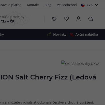
rava a platba
Kontakt
Blog
Velkoobchod
CZK
EUR
e naše prodejny
 12x v ČR
čky
Novinky
Akční nabídka
e
i-Ohm
illa
 Alpha
4
G5
 S&V
ON Salt Cherry Fizz (Ledová
 V2
00 Pro
Mini
S&V
220
 3v1
45
rém si můžete vychutnat dokonale čerstvé a chutné osvěžení.
Zobrazit produkty
Zobrazit produkty
Zobrazit produkty
Zobrazit produkty
Zobrazit produkty
Zobrazit produkty