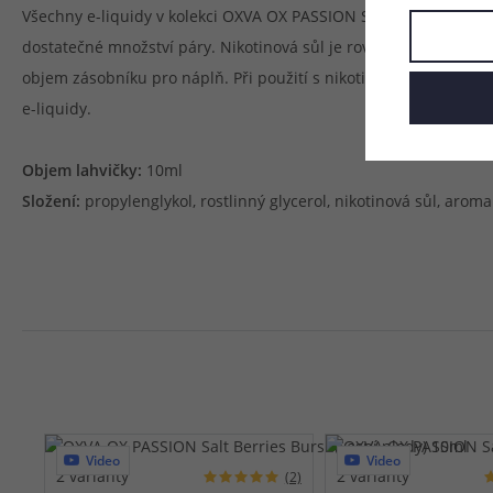
Všechny e-liquidy v kolekci OXVA OX PASSION Salt obsahují
50%
dostatečné množství páry. Nikotinová sůl je rovněž ideální pro
objem zásobníku pro náplň. Při použití s nikotinovou solí se
spo
e-liquidy.
Objem lahvičky:
10ml
Složení:
propylenglykol, rostlinný glycerol, nikotinová sůl, aroma
Video
Video
2 varianty
2 varianty
(2)