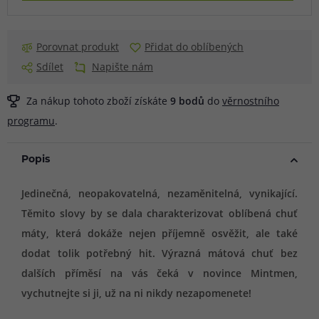
Porovnat produkt
Přidat do oblíbených
Sdílet
Napište nám
Za nákup tohoto zboží získáte
9
bodů
do
věrnostního
programu
.
Popis
Jedinečná, neopakovatelná, nezaměnitelná, vynikající.
Těmito slovy by se dala charakterizovat oblíbená chuť
máty, která dokáže nejen příjemně osvěžit, ale také
dodat tolik potřebný hit. Výrazná mátová chuť bez
dalších příměsí na vás čeká v novince Mintmen,
vychutnejte si ji, už na ni nikdy nezapomenete!