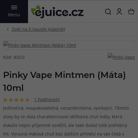
VYHLEDAT
Menu
Kód: IE023
Pinky Vape Mintmen (Máta)
10ml
1 hodnocení
Jedinečná, neopakovatelná, nezaměnitelná, vynikající. Těmito
slovy by se dala charakterizovat oblíbená chuť máty, která
dokáže nejen příjemně osvěžit, ale také dodat tolik potřebný
hit. Výrazná mátová chuť bez dalších příměsí na vás čeká v