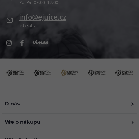
Po–Pá: 09:00–17:00
info@ejuice.cz
kdykoliv
O nás
Vše o nákupu