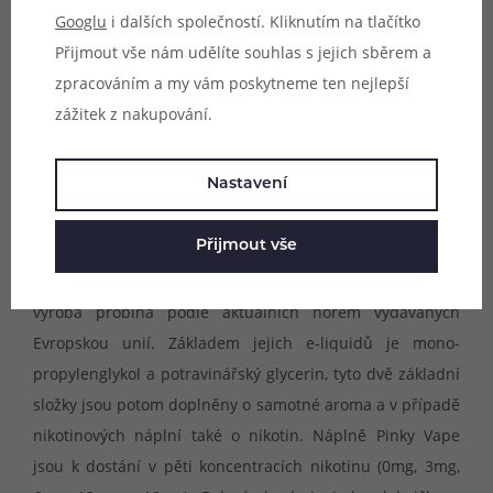
mátové náplně pro výrazný hit a osvěžující pocit. Příchutě
Googlu
i dalších společností. Kliknutím na tlačítko
Pinky Vape jsou vyráběny na území Evropské unie a
Přijmout vše nám udělíte souhlas s jejich sběrem a
obsahují poměr základu
PG/VG 40/60
a díky tomu jsou
zpracováním a my vám poskytneme ten nejlepší
ideální volbou pro všechny typy MTL e-cigaret pro
zážitek z nakupování.
klasické šlukování, včetně stále více oblíbených POD
systémů, ale také pro většinu DL e-cigaret pro přímý
Nastavení
potah do plic.
Přijmout vše
Pinky Vape je evropská společnost zaměřující se na
výrobu hotových e-liquidů pro elektronické cigarety. Jejich
výroba probíhá podle aktuálních norem vydávaných
Evropskou unií. Základem jejich e-liquidů je mono-
propylenglykol a potravinářský glycerin, tyto dvě základní
složky jsou potom doplněny o samotné aroma a v případě
nikotinových náplní také o nikotin. Náplně Pinky Vape
jsou k dostání v pěti koncentracích nikotinu (0mg, 3mg,