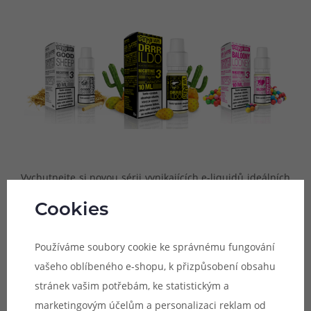
Vychutnejte si novou sérii vynikajících e-liquidů ideálních
pro každodenní vapování. Nová série Pinky Vape
Cookies
představuje celkem 36 různých příchutí v celé řadě
koncentrací, které osloví širokou škálu vaperů. V sérii
Používáme soubory cookie ke správnému fungování
hotových e-liquidů najdete jak příjemně osvěžující
vašeho oblíbeného e-shopu, k přizpůsobení obsahu
nápojové e-liquidy, tak také chutné ovoce, nebo třeba
stránek vašim potřebám, ke statistickým a
prémiové tabákové směsi. Nesmí chybět ani oblíbené
marketingovým účelům a personalizaci reklam od