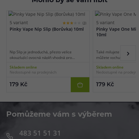
Mohlo by se vám líbit
5 variant
5 variant
(3)
Pinky Vape Nip Slip (Borůvka) 10ml
Pinky Vape One Mill
10ml
Nip Slip je jednoduchá, přesto velice
Také milujete vodní melo
okouzlující ovocná náplň vhodná pro
můžete vychutnat také 
celodenní vaping. Je tvořena stovkami
clearomizéru. Připravte 
Skladem online
Skladem online
borůvek, které vytvořily unikátní a
svěžesti a sladkého potě
Nedostupné na prodejnách
Nedostupné na prodejn
autentickou chuť pravé lesní borůvky tak, jak
chuti šťavnatého vodníh
ji máte rádi. Příchuť je příjemně šťavnatá,
kterém se snoubí vodnat
179 Kč
179 Kč
jemně nakyslá a mimořádně sladká.
sladkost.
Pomůžeme vám s výběrem
483 51 51 31