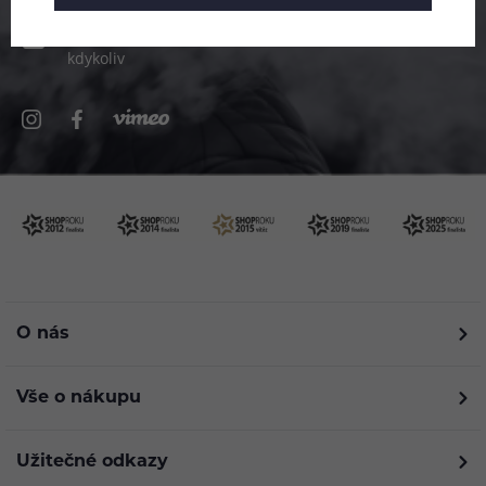
info@ejuice.cz
kdykoliv
O nás
Vše o nákupu
Užitečné odkazy