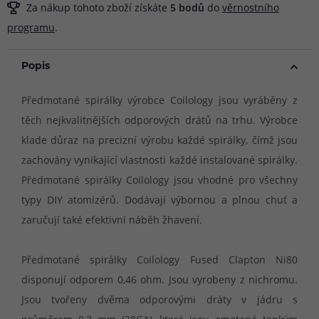
Za nákup tohoto zboží získáte
5
bodů
do
věrnostního
programu
.
Popis
Předmotané spirálky výrobce Coilology jsou vyráběny z
těch nejkvalitnějších odporových drátů na trhu. Výrobce
klade důraz na precizní výrobu každé spirálky, čímž jsou
zachovány vynikající vlastnosti každé instalované spirálky.
Předmotané spirálky Coilology jsou vhodné pro všechny
typy DIY atomizérů. Dodávají výbornou a plnou chuť a
zaručují také efektivní náběh žhavení.
Předmotané spirálky Coilology Fused Clapton Ni80
disponují odporem 0,46 ohm. Jsou vyrobeny z nichromu.
Jsou tvořeny dvěma odporovými dráty v jádru s