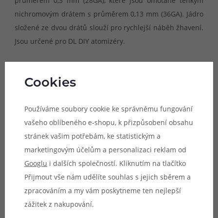
průměrem 0,3 mm (28GA), které jsou omotané tenkým
nichromovým drátem s průměrem 0,13 mm (36GA). Jádro
složené ze dvou drátů slouží pro rychlejší náběh žhavení.
Jsou určené pro DL DIY atomizéry.
Provedení spirálky:
Fused Clapton
Cookies
Odpor jedné spirálky:
0,46 ohm
Materiál:
Ni80 (nichrom)
Používáme soubory cookie ke správnému fungování
Vnitřní průměr spirálky:
2,5 mm (5 otoček)
vašeho oblíbeného e-shopu, k přizpůsobení obsahu
Vhodné pro:
DL
stránek vašim potřebám, ke statistickým a
Počet kusů:
10ks
marketingovým účelům a personalizaci reklam od
Googlu
i dalších společností. Kliknutím na tlačítko
Doporučujeme pouze zkušeným uživatelům.
Přijmout vše nám udělíte souhlas s jejich sběrem a
Nesprávným použitím může dojít k nevratnému
zpracováním a my vám poskytneme ten nejlepší
poškození zařízení.
zážitek z nakupování.
Parametry