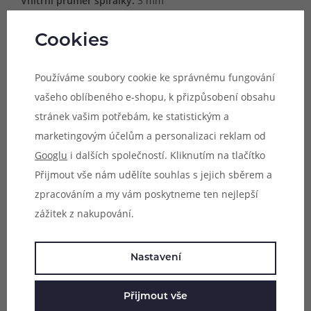
Vnitřní průměr spirálky:
3 mm
Materiál:
Nerezová ocel (SS316L)
Cookies
Počet kusů:
V balení 2ks
Používáme soubory cookie ke správnému fungování
Doporučujeme pouze zkušeným uživatelům.
vašeho oblíbeného e-shopu, k přizpůsobení obsahu
Nesprávným použitím může dojít k nevratnému
stránek vašim potřebám, ke statistickým a
poškození zařízení.
marketingovým účelům a personalizaci reklam od
Parametry
Googlu
i dalších společností. Kliknutím na tlačítko
Přijmout vše nám udělíte souhlas s jejich sběrem a
Hodnocení (0)
zpracováním a my vám poskytneme ten nejlepší
zážitek z nakupování.
Zeptejte se (0)
Nastavení
Mohlo by se vám líbit
Přijmout vše