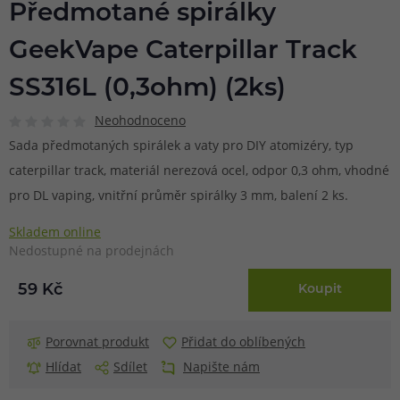
Předmotané spirálky
GeekVape Caterpillar Track
SS316L (0,3ohm) (2ks)
Neohodnoceno
Sada předmotaných spirálek a vaty pro DIY atomizéry, typ
caterpillar track, materiál nerezová ocel, odpor 0,3 ohm, vhodné
pro DL vaping, vnitřní průměr spirálky 3 mm, balení 2 ks.
Skladem online
Nedostupné na prodejnách
59 Kč
Koupit
Porovnat produkt
Přidat do oblíbených
Hlídat
Sdílet
Napište nám