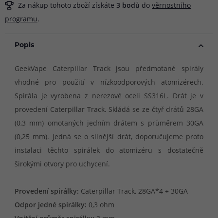
Za nákup tohoto zboží získáte
3
bodů
do
věrnostního
programu
.
Popis
GeekVape Caterpillar Track jsou předmotané spirály
vhodné pro použití v nízkoodporových atomizérech.
Spirála je vyrobena z nerezové oceli SS316L. Drát je v
provedení Caterpillar Track. Skládá se ze čtyř drátů 28GA
(0,3 mm) omotaných jedním drátem s průměrem 30GA
(0,25 mm). Jedná se o silnější drát, doporučujeme proto
instalaci těchto spirálek do atomizéru s dostatečně
širokými otvory pro uchycení.
Provedení spirálky:
Caterpillar Track, 28GA*4 + 30GA
Odpor jedné spirálky:
0,3 ohm