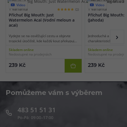
Video
Video
1 varianta
1 varianta
(1)
Příchuť Big Mouth: Just
Příchuť Big Mouth: 
Watermelon Acai (Vodní meloun a
(Jahoda)
acai)
Vydejte se na osvěžující cestu a objevte
Jednoduchá a vymazlená 
tropické útočiště, kde každý kout překypuje
charakteristickým příro
povzbuzující chutí sladkého vodního
sklizených jahodových plo
Skladem online
Skladem online
melounu s kapkou mírně nakyslého acai.
kde je každý kout naplně
Nedostupné na prodejnách
Nedostupné na prodejn
Tato kombinace slibuje nekonečné
zralých jahod s lehce doz
dobrodružství a nádherné objevy.
vůní, kterou si zamilujete
239 Kč
239 Kč
Pomůžeme vám s výběrem
483 51 51 31
Po–Pá: 09:00–17:00