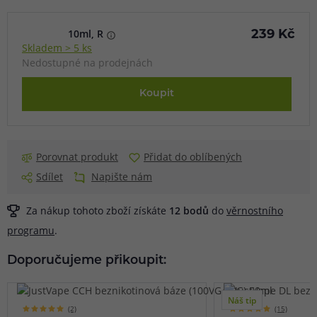
10ml, R
239 Kč
Skladem > 5 ks
Nedostupné na prodejnách
Koupit
Porovnat produkt
Přidat do oblíbených
Sdílet
Napište nám
Za nákup tohoto zboží získáte
12
bodů
do
věrnostního
programu
.
Doporučujeme přikoupit:
Náš tip
(2)
(15)