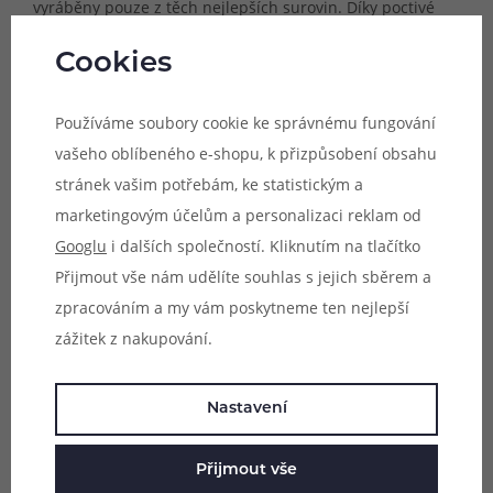
vyráběny pouze z těch nejlepších surovin. Díky poctivé
přípravě všech složek se můžete těšit na skvělý chuťový
Cookies
zážitek.
Aromata Big Mouth jsou dodávána v malé 10ml lahvičce s
Používáme soubory cookie ke správnému fungování
praktickým kapátkem pro snadnou přípravu e-liquidu.
vašeho oblíbeného e-shopu, k přizpůsobení obsahu
Lahvička je uložena ve stylové krabičce. Součástí balení je
stránek vašim potřebám, ke statistickým a
také 30ml prázdná lahvička s kapátkem pro přípravu e-
marketingovým účelům a personalizaci reklam od
liquidu. Lahvička je dokonce vybavena štítkem, na který si
Googlu
i dalších společností. Kliknutím na tlačítko
můžete poznačit důležité informace, jako je název
Přijmout vše nám udělíte souhlas s jejich sběrem a
příchutě, poměr PG/VG, datum apod.
zpracováním a my vám poskytneme ten nejlepší
zážitek z nakupování.
Balení:
10 ml příchutě + prázdná 30 ml lahvička
Nastavení
Doporučené dávkování:
8 - 15 %
Přijmout vše