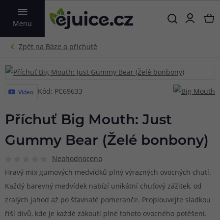
VYHLEDAT
Menu
Kód: PC69633
Video
Příchuť Big Mouth: Just
Gummy Bear (Želé bonbony)
Neohodnoceno
Hravý mix gumových medvídků plný výrazných ovocných chutí.
Každý barevný medvídek nabízí unikátní chuťový zážitek, od
zralých jahod až po šťavnaté pomeranče. Proplouvejte sladkou
říší divů, kde je každé zákoutí plné tohoto ovocného potěšení.