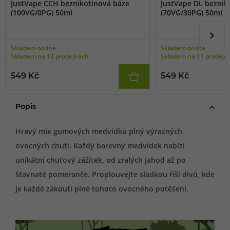
JustVape CCH beznikotinová báze
JustVape DL beznik
(100VG/0PG) 50ml
(70VG/30PG) 50ml
Skladem online
Skladem online
Skladem na 12 prodejnách
Skladem na 11 prodejn
549 Kč
549 Kč
Popis
Hravý mix gumových medvídků plný výrazných
ovocných chutí. Každý barevný medvídek nabízí
unikátní chuťový zážitek, od zralých jahod až po
šťavnaté pomeranče. Proplouvejte sladkou říší divů, kde
je každé zákoutí plné tohoto ovocného potěšení.