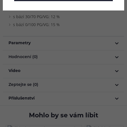
s bází 70/30 PG/VG: 8 %
s bází 50/50 PG/VG: 10 %
s bází 30/70 PG/VG: 12 %
s bází 0/100 PG/VG: 15 %
Parametry
Hodnocení (0)
Video
Zeptejte se (0)
Příslušenství
Mohlo by se vám líbit