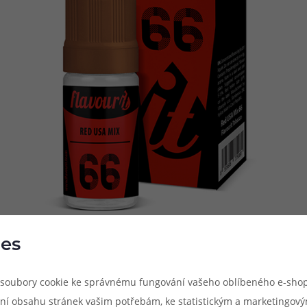
es
omat, která si klade za cíl oslovit nejen příznivce vytříbených tabá
soubory cookie ke správnému fungování vašeho oblíbeného e-shop
omily je přehlídkou toho nejlepšího z dílny výrobce Flavourit. Pří
ní obsahu stránek vašim potřebám, ke statistickým a marketingov