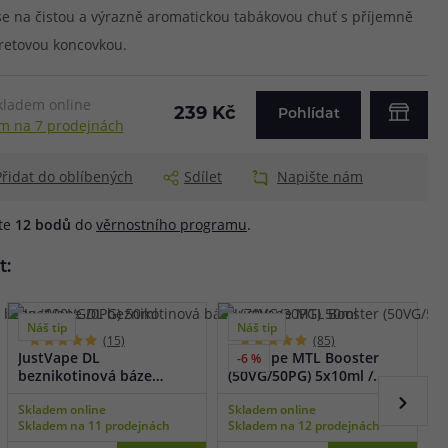
se na čistou a výrazně aromatickou tabákovou chuť s příjemně
aretovou koncovkou.
kladem online
239 Kč
Pohlídat
m na 7 prodejnách
Přidat do oblíbených
Sdílet
Napište nám
áte
12
bodů
do
věrnostního programu
.
t:
Náš tip
Náš tip
(15)
(85)
JustVape DL
JustVape MTL Booster
J
-6 %
beznikotinová báze
(50VG/50PG) 5x10ml /
(
(70VG/30PG) 50ml
18mg
Skladem online
Skladem online
S
Skladem na 11 prodejnách
Skladem na 12 prodejnách
S