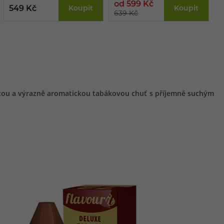
od 599 Kč
o
549 Kč
Koupit
Koupit
639 Kč
6
istou a výrazně aromatickou tabákovou chuť s příjemně suchým