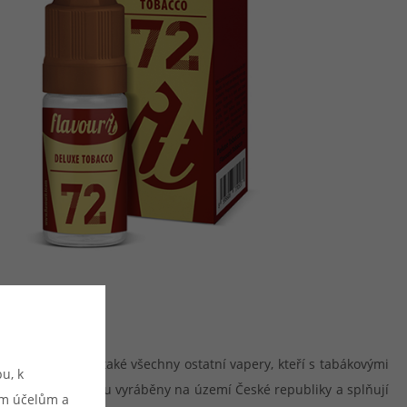
kových chutí, ale také všechny ostatní vapery, kteří s tabákovými
u, k
chutě Flavourit jsou vyráběny na území České republiky a splňují
ým účelům a