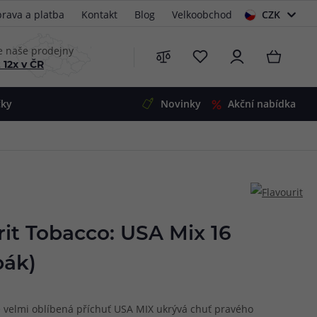
rava a platba
Kontakt
Blog
Velkoobchod
CZK
EUR
e naše prodejny
 12x v ČR
čky
Novinky
Akční nabídka
e
i-Ohm
illa
 Alpha
4
G5
 S&V
rit Tobacco: USA Mix 16
 V2
00 Pro
bák)
Mini
S&V
220
 3v1
45
é velmi oblíbená příchuť USA MIX ukrývá chuť pravého
Zobrazit produkty
Zobrazit produkty
Zobrazit produkty
Zobrazit produkty
Zobrazit produkty
Zobrazit produkty