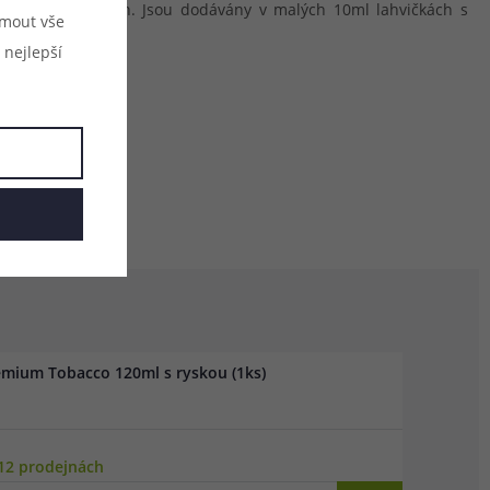
chutnějších surovin. Jsou dodávány v malých 10ml lahvičkách s
ijmout vše
 nejlepší
emium Tobacco 120ml s ryskou (1ks)
12 prodejnách