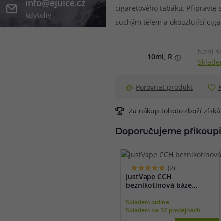
info@ejuice.cz
cigaretového tabáku. Připravte 
kdykoliv
při nákupu vědět
suchým tělem a okouzlující cig
m, podle čeho se rozhodnout
nější, než si myslíte
Není s
10ml, R
Sklade
Porovnat produkt
Za nákup tohoto zboží získ
Doporučujeme přikoupi
(2)
JustVape CCH
beznikotinová báze
(100VG/0PG) 50ml
Skladem online
Skladem na 12 prodejnách