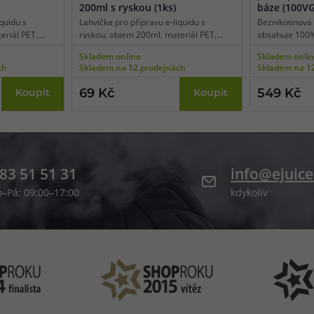
200ml s ryskou (1ks)
báze (100V
quidu s
Lahvička pro přípravu e-liquidu s
Beznikotinová
eriál PET,
ryskou, objem 200ml, materiál PET,
obsahuje 100% 
plnění,
úzké kapátko pro snadné plnění,
díky tomu je 
Skladem online
Skladem onli
í 1 ks.
transparentní barva, balení 1 ks.
e-cigarety po
ch
Skladem na 12 prodejnách
Skladem na 1
tvorbu páry a z
Bázi lze smícha
69 Kč
549 Kč
Koupit
Koupit
nikotinovými b
83 51 51 31
info@ejuice
o–Pá: 09:00–17:00
kdykoliv