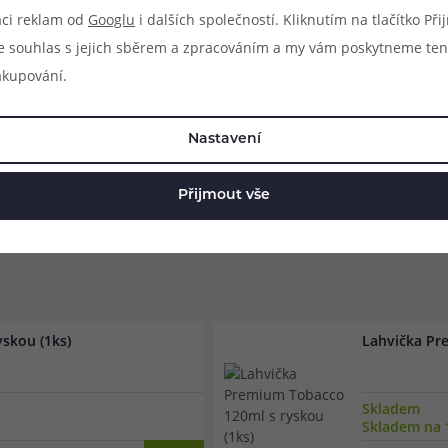
pními kontrolami a jsou vyráběny z těch nejkvalitnějších a nej
aci reklam od
Googlu
i dalších společností. Kliknutím na tlačítko Př
uidu.
e souhlas s jejich sběrem a zpracováním a my vám poskytneme ten
akupování.
Nastavení
Přijmout vše
skou (1ks)
Lahvička Pr
Skladem
Skladem na 