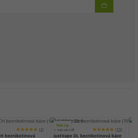
Náš tip
N
1 varianta
2 
(2)
(15)
-
CH beznikotinová
JustVape DL beznikotinová báze
Ju