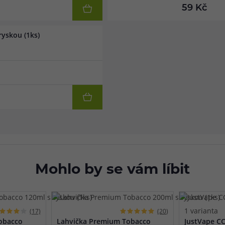
59 Kč
yskou (1ks)
Mohlo by se vám líbit
1 varianta
(17)
(20)
obacco
Lahvička Premium Tobacco
JustVape C