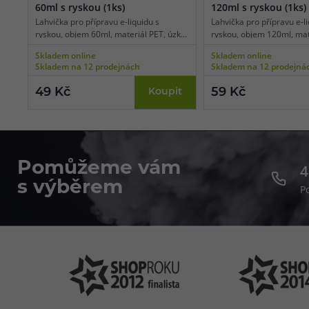
60ml s ryskou (1ks)
120ml s ryskou (1ks)
Lahvička pro přípravu e-liquidu s
Lahvička pro přípravu e-li
ryskou, objem 60ml, materiál PET, úzké
ryskou, objem 120ml, mat
kapátko pro snadné plnění,
úzké kapátko pro snadné 
Skladem online
Skladem online
transparentní barva, balení 1 ks.
transparentní barva, balen
Skladem na 12 prodejnách
Skladem na 12 prodejná
49 Kč
59 Kč
Koupit
Pomůžeme vám
4
s výběrem
P