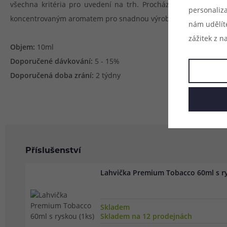
všechna kritéria pro uvedení na trh. Prochází přísnými výstu
personaliz
koncentrovaným aromatem pro snadnou výrobu vlastního e-liq
nám udělít
zážitek z n
Objem:
10ml
Doporučené dávkování:
5 - 15%
Doporučená doba zrání:
2 týdny
Příslušenství
Lahvička Premium Tobacco 60ml s ry
Skladem
Skladem na 12 prodejnách