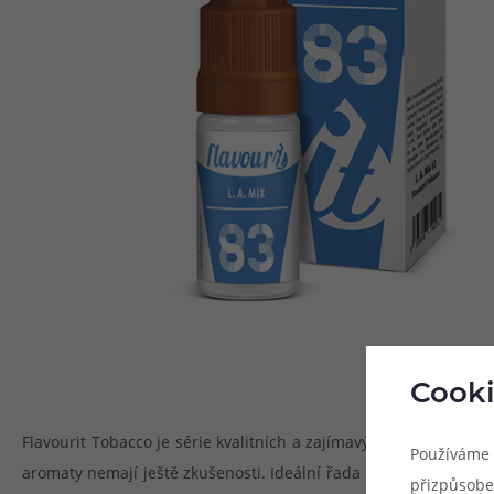
Cooki
Flavourit Tobacco je série kvalitních a zajímavých tabákových ar
Používáme 
aromaty nemají ještě zkušenosti. Ideální řada pro všechny tabák
přizpůsobe