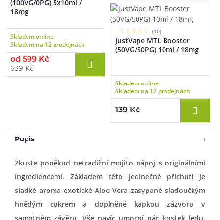
(100VG/0PG) 5x10ml /
18mg
(10)
Skladem online
JustVape MTL Booster
Skladem na 12 prodejnách
(50VG/50PG) 10ml / 18mg
od 599 Kč
639 Kč
Skladem online
Skladem na 12 prodejnách
139 Kč
Popis
Zkuste poněkud netradiční mojito nápoj s originálními
ingrediencemi. Základem této jedinečné příchuti je
sladké aroma exotické Aloe Vera zasypané slaďoučkým
hnědým cukrem a doplněné kapkou zázvoru v
samotném závěru. Vše navíc umocní pár kostek ledu.