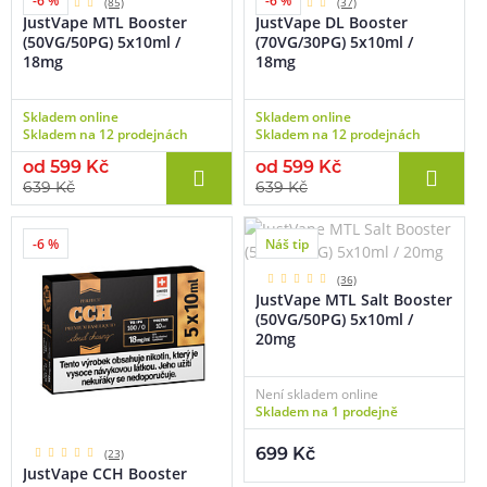
-6 %
-6 %
(85)
(37)
JustVape MTL Booster
JustVape DL Booster
(50VG/50PG) 5x10ml /
(70VG/30PG) 5x10ml /
18mg
18mg
Skladem online
Skladem online
Skladem na 12 prodejnách
Skladem na 12 prodejnách
od 599 Kč
od 599 Kč
639 Kč
639 Kč
-6 %
Náš tip
(36)
JustVape MTL Salt Booster
(50VG/50PG) 5x10ml /
20mg
Není skladem online
Skladem na 1 prodejně
699 Kč
(23)
JustVape CCH Booster