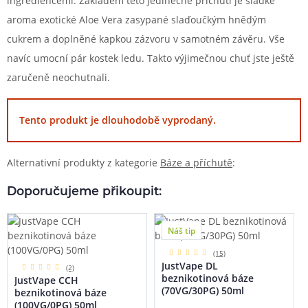
ingrediencemi. Základem této jedinečné příchuti je sladké
aroma exotické Aloe Vera zasypané slaďoučkým hnědým
cukrem a doplněné kapkou zázvoru v samotném závěru. Vše
navíc umocní pár kostek ledu. Takto výjimečnou chuť jste ještě
zaručeně neochutnali.
Tento produkt je dlouhodobě vyprodaný.
Alternativní produkty z kategorie
Báze a příchutě
:
Doporučujeme přikoupit:
Náš tip
(15)
JustVape DL
(2)
beznikotinová báze
JustVape CCH
(70VG/30PG) 50ml
beznikotinová báze
(100VG/0PG) 50ml