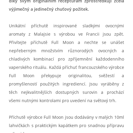
díky svým originálním recepturám zprostředkují zcela
výjimečný a jedinečný chuťový požitek.
Unikátní příchutě inspirované sladkými ovocnými
aromaty z Malajsie s výrobou ve Francii jsou zpět.
Přivítejte příchutě Full Moon a nechte se unášet
nepřeberným množstvím různorodých ovocných a
chladivých kombinací pro zpříjemnění každodenního
vaperského rituálu. Každá příchuť francouzského výrobce
Full Moon překypuje originalitou, svěžestí a
promyšleností použitých ingrediencí. Jsou vyráběny z
těch nejkvalitnějších dostupných surovin a prochází
všemi nutnými kontrolami pro uvedení na světový trh.
Příchutě výrobce Full Moon jsou dodávány v malých 10ml
lahvičkách s praktickým kapátkem pro snadnou přípravu