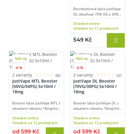
Beznikotinová báze JustVape
DL obsahuje 70% VG a 30%
PG, díky tomu je vhodná pro
Skladem online
výkonné e-cigarety
Skladem na 11 prodejnách
používané pro přímý potah
do plic (DL vaping). Bázi lze
549 Kč
smíchat s libovolnou příchutí
a nikotinovými boostery či
salt boostery.
Náš tip
Náš tip
-6 %
-6 %
2 varianty
2 varianty
(85)
(37)
JustVape MTL Booster
JustVape DL Booster
(50VG/50PG) 5x10ml /
(70VG/30PG) 5x10ml /
18mg
18mg
Booster báze JustVape MTL s
Booster báze JustVape DL s
obsahem nikotinu 18mg/ml
obsahem nikotinu 18mg/ml
slouží jako doplněk pro
slouží jako doplněk pro
Skladem online
Skladem online
beznikotinové báze k
beznikotinové báze k
Skladem na 12 prodejnách
Skladem na 12 prodejnách
namíchání přesné
namíchání přesné
požadované koncentrace.
požadované koncentrace.
od 599 Kč
od 599 Kč