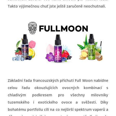
Takto výjimečnou chuť jste ještě zaručeně neochutnali.
Základní řada francouzských příchutí Full Moon nabídne
celou řadu okouzlujících ovocných kombinací s
chladivým podkresem pro všechny milovníky
tuzemského i exotického ovoce a svěžesti. Díky
bohatému portfoliu cílí na co nejširší spektrum vaperů a