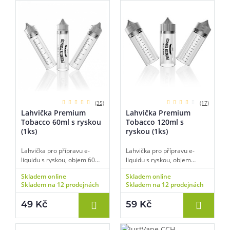
(35)
(17)
Lahvička Premium
Lahvička Premium
Tobacco 60ml s ryskou
Tobacco 120ml s
(1ks)
ryskou (1ks)
Lahvička pro přípravu e-
Lahvička pro přípravu e-
liquidu s ryskou, objem 60ml,
liquidu s ryskou, objem
materiál PET, úzké kapátko
120ml, materiál PET, úzké
Skladem online
Skladem online
pro snadné plnění,
kapátko pro snadné plnění,
Skladem na 12 prodejnách
Skladem na 12 prodejnách
transparentní barva, balení 1
transparentní barva, balení 1
ks.
ks.
49 Kč
59 Kč