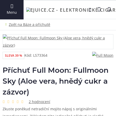
VYHLEDAT
Menu
Kód: LS73364
SLEVA 39 %
Příchuť Full Moon: Fullmoon
Sky (Aloe vera, hnědý cukr a
zázvor)
2 hodnocení
Zkuste poněkud netradiční mojito nápoj s originálními