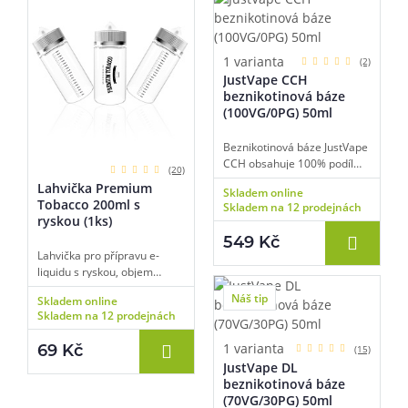
1 varianta
(2)
JustVape CCH
beznikotinová báze
(100VG/0PG) 50ml
Beznikotinová báze JustVape
CCH obsahuje 100% podíl
(20)
glycerolu (VG), díky tomu je
Lahvička Premium
Skladem online
vhodná pro nízkoodporové e-
Tobacco 200ml s
Skladem na 12 prodejnách
cigarety používané pro
ryskou (1ks)
extrémní tvorbu páry a
549 Kč
získání té nejlepší chuti. Bázi
Lahvička pro přípravu e-
lze smíchat s libovolnou
liquidu s ryskou, objem
příchutí a nikotinovými
200ml, materiál PET, úzké
boostery či salt boostery.
Náš tip
Skladem online
kapátko pro snadné plnění,
Skladem na 12 prodejnách
transparentní barva, balení 1
ks.
1 varianta
69 Kč
(15)
JustVape DL
beznikotinová báze
(70VG/30PG) 50ml