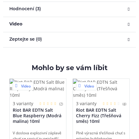
Hodnocení (3)
Video
Zeptejte se (0)
Mohlo by se vám líbit
Video
Video
3 varianty
3 varianty
(7)
(4)
Riot BAR EDTN Salt
Riot BAR EDTN Salt
Blue Raspberry (Modrá
Cherry Fizz (Třešňová
malina) 10ml
směs) 10ml
V doslova explozivní záplavě
Plně výrazná třešňová chuť s
chutí se spojují ty nejsladší
mírným bublinkovým