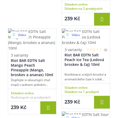
tornáda a zakuste, jak
vynese hroznové aroma do
Skladem online
chutná exotika. Čeká na vás
nebývalých výšin. Tohle si
Skladem na 3 prodejnách
sladká chuť vyzrálé marakuji,
zkrátka nesmíte nechat ujít.
šťavnatá krémovitost zralého
239 Kč
ananasu a exotická
osvěžující chuť tropické
guavy. Všechny tyto složky se
nádherně doplňují a utváří
Video
Video
originální exotickou mozaiku,
která vás zaručeně nepustí.
3 varianty
(3)
Riot BAR EDTN Salt
3 varianty
Peach Ice Tea (Ledová
Riot BAR EDTN Salt
broskev & čaj) 10ml
Mango Peach
Pineapple (Mango,
broskev a ananas) 10ml
Kombinace zralých broskví a
aromatického čaje k sobě
Dopřejte si okouzlující chuť
neodmyslitelně patří. Když si
tropů v jednom jediném
Skladem online
k tomu přidáte ještě porci
mixu. Harmonická směs
Skladem na 1 prodejně
Skladem online
mrazivé koolady, dostanete
obsahující krémové mango,
Nedostupné na prodejnách
naprosto ultimátní chuťový
zralé šťavnaté broskve a
239 Kč
požitek vhodný pro vapování
osvěžující ananas zaplaví
239 Kč
kdykoliv během roku.
vaše chuťové pohárky
kouzelnou chutí, na kterou se
nezapomíná. Příchuti
Video