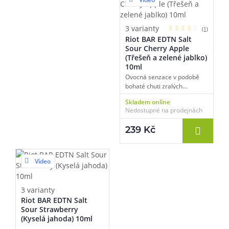
nechybí naprosto nic, splní
tak požadavky všech
milovníků tropického ovoce a
3 varianty
(1)
příjemné exotické svěžesti.
Riot BAR EDTN Salt
Sour Cherry Apple
(Třešeň a zelené jablko)
10ml
Ovocná senzace v podobě
bohaté chuti zralých
slaďoučkých třešní a
Skladem online
intenzivního aroma
Nedostupné na prodejnách
nakyslého zeleného jablka si
získá srdce nejednoho
239 Kč
vapera. Příchuť se doslova
rozplývá na jazyku a
obsahuje naprosto vše, co od
ovocné směsi očekáváte,
Video
můžete se tak těšit na
sladkost, svěžest, šťavnatost
a mírnou nakyslost.
3 varianty
Naprosto geniální kousek.
Riot BAR EDTN Salt
Sour Strawberry
(Kyselá jahoda) 10ml