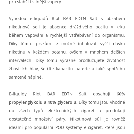
pro slabší i silnější vapery.
Výhodou e-liquidů Riot BAR EDTN Salt s obsahem
nikotinové soli je absence dráždivého pocitu v krku
během vapování a rychlejší vstřebávání do organismu.
Díky těmto prvkům je možné inhalovat vyšší dávku
nikotinu v každém potahu, ovšem v mnohem delších
intervalech. Díky tomu výrazně prodlužujete životnost
žhavících hlav, šetříte kapacitu baterie a také spotřebu
samotné náplně.
E-liquidy Riot BAR EDTN Salt obsahují
60%
propylenglykolu a 40% glycerolu
. Díky tomu jsou vhodné
do všech typů elektronických cigaret a produkují
dostatečné množství páry. Nikotinová sůl je rovněž
ideální pro populární POD systémy e-cigaret, které jsou