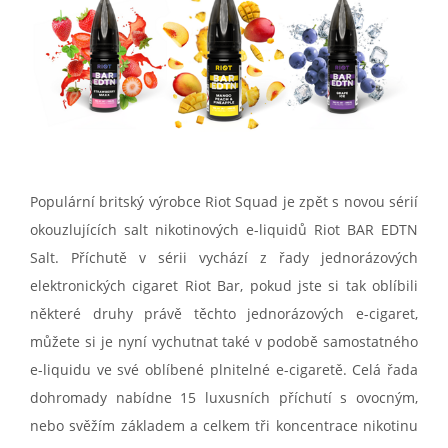
Populární britský výrobce Riot Squad je zpět s novou sérií
okouzlujících salt nikotinových e-liquidů Riot BAR EDTN
Salt. Příchutě v sérii vychází z řady jednorázových
elektronických cigaret Riot Bar, pokud jste si tak oblíbili
některé druhy právě těchto jednorázových e-cigaret,
můžete si je nyní vychutnat také v podobě samostatného
e-liquidu ve své oblíbené plnitelné e-cigaretě. Celá řada
dohromady nabídne 15 luxusních příchutí s ovocným,
nebo svěžím základem a celkem tři koncentrace nikotinu