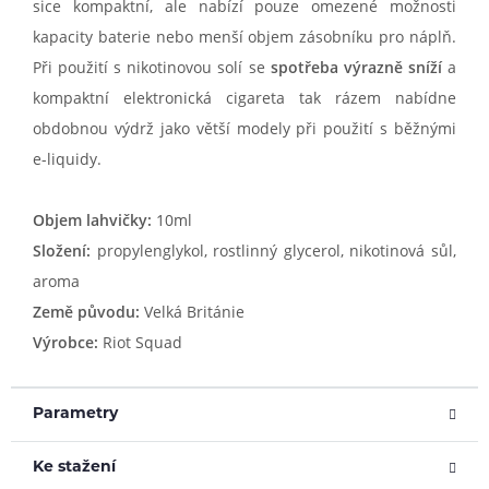
sice kompaktní, ale nabízí pouze omezené možnosti
kapacity baterie nebo menší objem zásobníku pro náplň.
Při použití s nikotinovou solí se
spotřeba výrazně sníží
a
kompaktní elektronická cigareta tak rázem nabídne
obdobnou výdrž jako větší modely při použití s běžnými
e-liquidy.
Objem lahvičky:
10ml
Složení:
propylenglykol, rostlinný glycerol, nikotinová sůl,
aroma
Země původu:
Velká Británie
Výrobce:
Riot Squad
Parametry
Ke stažení