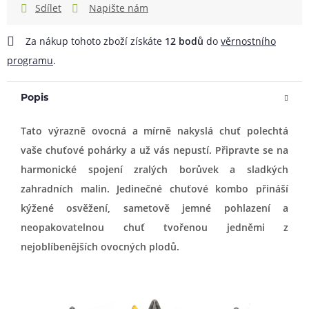
Sdílet
Napište nám
Za nákup tohoto zboží získáte
12
bodů
do
věrnostního
programu
.
Popis
Tato výrazně ovocná a mírně nakyslá chuť polechtá
vaše chuťové pohárky a už vás nepustí. Připravte se na
harmonické spojení zralých borůvek a sladkých
zahradních malin. Jedinečné chuťové kombo přináší
kýžené osvěžení, sametově jemné pohlazení a
neopakovatelnou chuť tvořenou jedněmi z
nejoblíbenějších ovocných plodů.