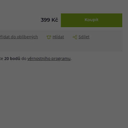
399 Kč
Koupit
Přidat do oblíbených
Hlídat
Sdílet
áte
20
bodů
do
věrnostního programu
.