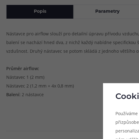
Popis
Parametry
Nástavce pro airflow slouží pro detailní úpravu přívodu vzduchu
balení se nachází hned dva, z nichž každý nabídne specifickou 
vzdušnost. Druhý nástavec se potom skládá z jednoho většího o
Průměr airflow:
Nástavec 1 (2 mm)
Nástavec 2 (1,2 mm + 4x 0,8 mm)
Balení:
2 nástavce
Cooki
Používáme 
přizpůsobe
personaliz