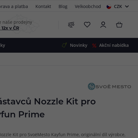
rava a platba
Kontakt
Blog
Velkoobchod
CZK
EUR
e naše prodejny
 12x v ČR
čky
Novinky
Akční nabídka
e
i-Ohm
illa
 Alpha
4
G5
 S&V
ástavců Nozzle Kit pro
 V2
00 Pro
fun Prime
Mini
S&V
220
 3v1
45
ozzle Kit pro SvoëMesto Kayfun Prime, originální díl výrobce,
Zobrazit produkty
Zobrazit produkty
Zobrazit produkty
Zobrazit produkty
Zobrazit produkty
Zobrazit produkty