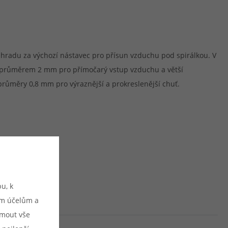
 náhradu za výchozí nástavec pro přísun vzduchu pod spirálkou. V
r s průměrem 2 mm pro přímočarý vstup vzduchu a větší
růměry 0,8 mm pro výraznější a prokreslenější chuť.
u, k
ým účelům a
ijmout vše