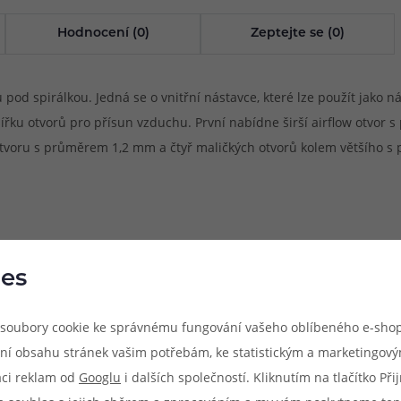
Hodnocení (0)
Zeptejte se (0)
 pod spirálkou. Jedná se o vnitřní nástavce, které lze použít jako
šířku otvorů pro přísun vzduchu. První nabídne širší airflow otvo
tvoru s průměrem 1,2 mm a čtyř maličkých otvorů kolem většího s p
es
soubory cookie ke správnému fungování vašeho oblíbeného e-shop
ní obsahu stránek vašim potřebám, ke statistickým a marketingov
aci reklam od
Googlu
i dalších společností. Kliknutím na tlačítko Př