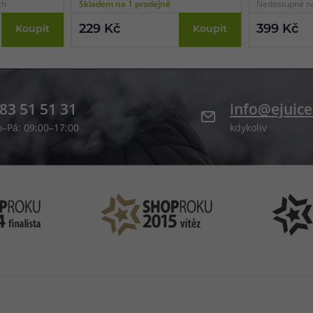
ch
Skladem na 1 prodejně
Nedostupné n
229 Kč
399 Kč
Koupit
Koupit
83 51 51 31
info@ejuice
o–Pá: 09:00–17:00
kdykoliv