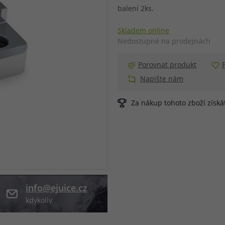
balení 2ks.
při nákupu vědět
m, podle čeho se rozhodnout
nější, než si myslíte
Skladem online
Nedostupné na prodejnách
Porovnat produkt
Napište nám
Za nákup tohoto zboží získ
info@ejuice.cz
kdykoliv