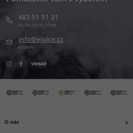
483 51 51 31
Po–Pá: 09:00–17:00
info@ejuice.cz
kdykoliv
O nás