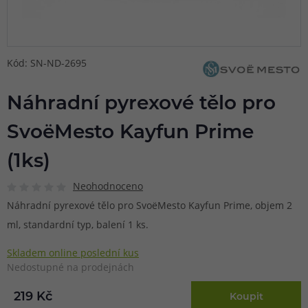
Kód: SN-ND-2695
Náhradní pyrexové tělo pro
SvoëMesto Kayfun Prime
(1ks)
Neohodnoceno
Náhradní pyrexové tělo pro SvoëMesto Kayfun Prime, objem 2
ml, standardní typ, balení 1 ks.
Skladem online poslední kus
Nedostupné na prodejnách
219 Kč
Koupit