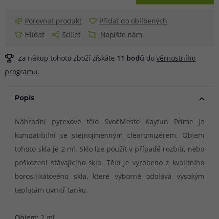
Porovnat produkt
Přidat do oblíbených
Hlídat
Sdílet
Napište nám
Za nákup tohoto zboží získáte
11
bodů
do
věrnostního
programu
.
Popis
Náhradní pyrexové tělo SvoëMesto Kayfun Prime je
kompatibilní se stejnojmenným clearomizérem. Objem
tohoto skla je 2 ml. Sklo lze použít v případě rozbití, nebo
poškození stávajícího skla. Tělo je vyrobeno z kvalitního
borosilikátového skla, které výborně odolává vysokým
teplotám uvnitř tanku.
Objem:
2 ml