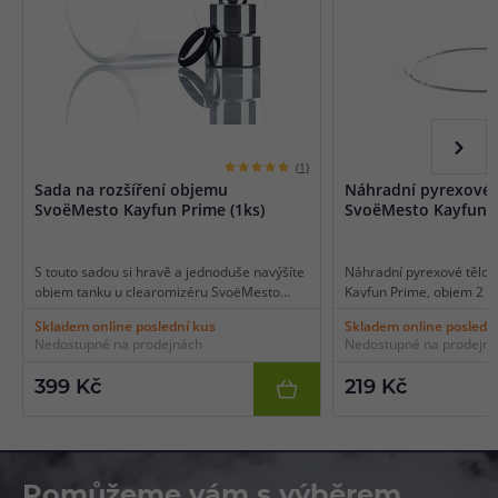
(1)
Sada na rozšíření objemu
Náhradní pyrexové 
SvoëMesto Kayfun Prime (1ks)
SvoëMesto Kayfun P
S touto sadou si hravě a jednoduše navýšíte
Náhradní pyrexové tělo
objem tanku u clearomizéru SvoëMesto
Kayfun Prime, objem 2 ml
Kayfun Prime z původních 2 ml na 4,5 ml.
balení 1 ks.
Skladem online poslední kus
Skladem online posledn
Sada obsahuje náhradní pyrexové tělo s
Nedostupné na prodejnách
Nedostupné na prodejn
objemem 4,5 ml a speciální nástavec pro
správné uchycení celé konstrukce. Sada je
399 Kč
219 Kč
kompatibilní pouze s originálním
clearomizérem SvoëMesto Kayfun Prime.
Pomůžeme vám s výběrem