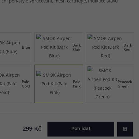
diční pen-style zpracování, mesh cartridge, indikace stavu
Dark
Dark
Blue
Blue
Red
Pale
Pale
Peacock
Gold
Pink
Green
299 Kč
Pohlídat