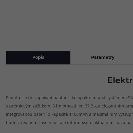
Popis
Parametry
Elekt
Ponořte se do vapování naplno s kompaktním pod systémem SMOK A
s prémiovým zážitkem. S hmotností jen 37.3 g a elegantním pr
integrovanou baterií o kapacitě 1100mAh a maximálním výstupní
bude v reálném čase neustále informovat o aktuálním stavu bater