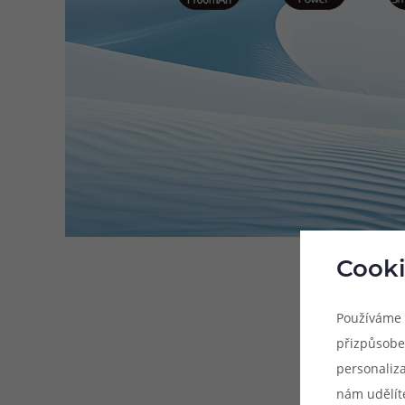
Cooki
Používáme 
přizpůsobe
personaliz
nám udělít