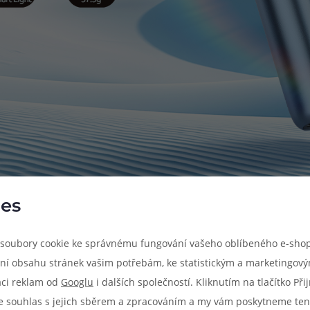
es
soubory cookie ke správnému fungování vašeho oblíbeného e-shop
ní obsahu stránek vašim potřebám, ke statistickým a marketingov
aci reklam od
Googlu
i dalších společností. Kliknutím na tlačítko Př
e souhlas s jejich sběrem a zpracováním a my vám poskytneme ten
Parametry produkt