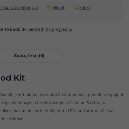
Přidat do oblíbených
Hlídat
Sdílet
áte
15
bodů
do
věrnostního programu
.
Zeptejte se (0)
od Kit
atele, kteří hledají jednoduchost, komfort a pohodlí ve spojení
s bezproblémovým a bezstarostným užíváním. S robustní
ky s maximem chuti. Inteligentní LED indikátor na těle vás
m složitostí.