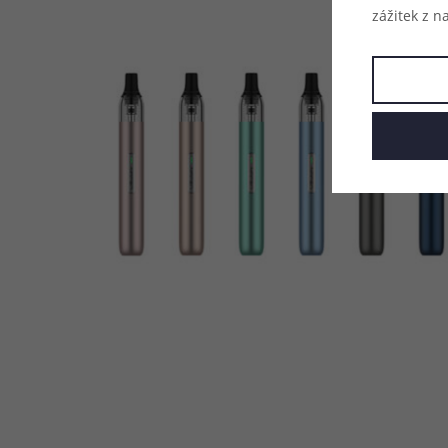
zážitek z n