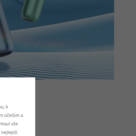
u, k
ým účelům a
ijmout vše
 nejlepší
u: