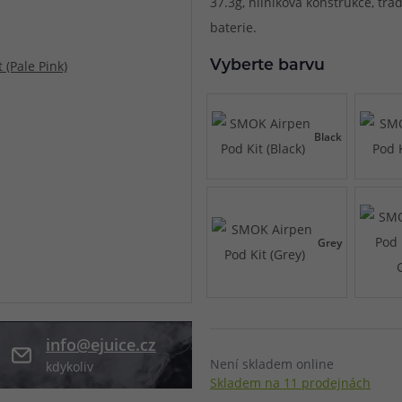
37.3g, hliníková konstrukce, tra
baterie.
při nákupu vědět
m, podle čeho se rozhodnout
nější, než si myslíte
Vyberte barvu
Black
Grey
info@ejuice.cz
Není skladem online
kdykoliv
Skladem na 11 prodejnách