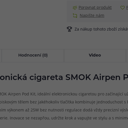
Porovnat produkt
Napište nám
Za nákup tohoto zboží získ
Hodnocení (0)
Video
ronická cigareta SMOK Airpen P
irpen Pod Kit, ideální elektronickou cigaretou pro začínající uživ
opiskovým tělem bez jakéhokoliv tlačítka kombinuje jednoduchost 
m výkonem až 25W bez nutnosti regulace dodá vždy precizní výsled
ie. Inovace se nezapřou, udržte krok a vapujte ve stylu a s minime