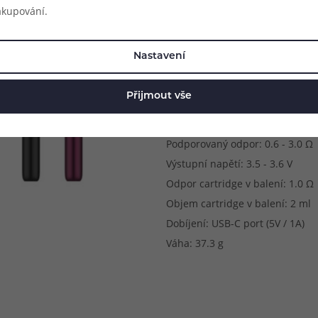
akupování.
Délka: 120 mm
Průměr: 16.8 mm
Nastavení
Způsob potahování: MTL (klasick
Metody spínání potahu: automa
Přijmout vše
Výstupní výkon: 5 - 25 W (autom
Kapacita baterie: 1100 mAh
Podporovaný odpor: 0.6 - 3.0 Ω
Výstupní napětí: 3.5 - 3.6 V
Odpor cartridge v balení: 1.0 Ω
Objem cartridge v balení: 2 ml
Dobíjení: USB-C port (5V / 1A)
Váha: 37.3 g