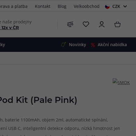
rava a platba
Kontakt
Blog
Velkoobchod
CZK
EUR
e naše prodejny
 12x v ČR
čky
Novinky
Akční nabídka
e
i-Ohm
illa
 Alpha
4
G5
 S&V
d Kit (Pale Pink)
 V2
00 Pro
Mini
S&V
ah, baterie 1100mAh, objem 2ml, automatické spínání,
220
 3v1
45
ení USB-C, inteligentní detekce odporu, nízká hmotnost jen
Zobrazit produkty
Zobrazit produkty
Zobrazit produkty
Zobrazit produkty
Zobrazit produkty
Zobrazit produkty