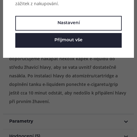
zážitek z nakupování.
Obsah balení:
1x žhavící hlava SMOK Micro (dle výběru)
Nastavení
Přijmout vše
Upozornění: Před prvním použitím důrazně
doporučujeme nakapat několik kapek e-liquidu do
středu žhavící hlavy, aby se vata uvnitř dostatečně
nasákla. Po instalaci hlavy do atomizéru/cartridge a
doplnění tanku e-liquidem ponechte e-cigaretu/grip
ještě cca 10 minut odstát, aby nedošlo k připálení hlavy
při prvním žhavení.
Parametry
Hodnocení (5)