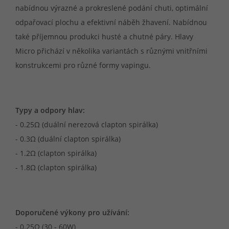
nabídnou výrazné a prokreslené podání chuti, optimální
odpařovací plochu a efektivní náběh žhavení. Nabídnou
také příjemnou produkci husté a chutné páry. Hlavy
Micro přichází v několika variantách s různými vnitřními
konstrukcemi pro různé formy vapingu.
Typy a odpory hlav:
- 0.25Ω (duální nerezová clapton spirálka)
- 0.3Ω (duální clapton spirálka)
- 1.2Ω (clapton spirálka)
- 1.8Ω (clapton spirálka)
Doporučené výkony pro užívání:
- 0.25Ω (30 - 60W)