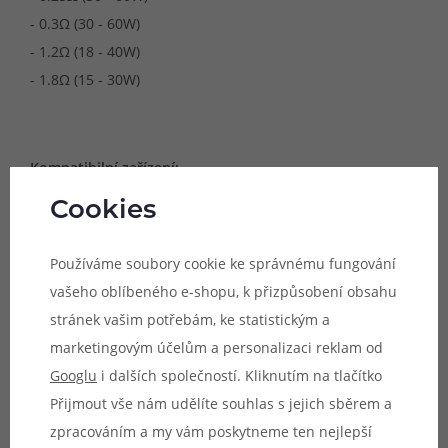
- 0.3Ω (30 - 60W)
- 1.2Ω (18 - 40W)
- 1.8Ω (15 - 30W)
Kompatibilní zařízení:
- SMOK Micro TFV4
Cookies
- SMOK Guardian Pipe III
- SMOK Stick One Plus (pouze 0.25Ω a 0.3Ω)
Používáme soubory cookie ke správnému fungování
vašeho oblíbeného e-shopu, k přizpůsobení obsahu
stránek vašim potřebám, ke statistickým a
Vhodné pro:
marketingovým účelům a personalizaci reklam od
- DL vaping (0.25Ω, 0.3Ω)
Googlu
i dalších společností. Kliknutím na tlačítko
- RDL vaping (1.2Ω)
Přijmout vše nám udělíte souhlas s jejich sběrem a
- MTL vaping (1.8Ω)
zpracováním a my vám poskytneme ten nejlepší