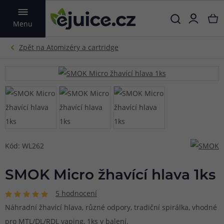
VYHLEDAT
Menu
Kód: WL262
SMOK Micro žhavící hlava 1ks
5 hodnocení
Náhradní žhavící hlava, různé odpory, tradiční spirálka, vhodné
pro MTL/DL/RDL vaping, 1ks v balení.