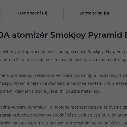
Hodnocení (0)
Zeptejte se (0)
DA atomizér Smokjoy Pyramid 
avitelný dokapávací atomizér od společnosti Smokjoy. Na první p
 průměrem 24 mm se řadí mezi menší atomizéry. Nicméně montáž spir
oplněna pozlacenou základnou ve tvaru pyramidy a pozlaceným 5
mokjoy Pyramid nejen na standardní mody se závitem 510, ale také 
ojmem, který jen umocňují kvalitní použité materiály.
kladna ve tvaru pyramidy. Ta nabídne možnost osazení až dvěma sp
starají vzduchové otvory ve spodní části. Vzduch vstupuje do atom
 široký náustek typu 810 s hrubým opracováním ve vrchní části. S