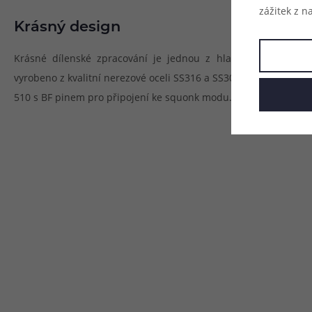
zážitek z n
Krásný design
Krásné dílenské zpracování je jednou z hlavních předností 
vyrobeno z kvalitní nerezové oceli SS316 a SS304. Nechybí pozl
510 s BF pinem pro připojení ke squonk modu. Lesklý povrch je