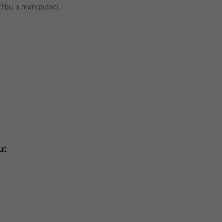
ržbu a manipulaci.
u: