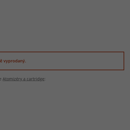
ě vyprodaný.
ie
Atomizéry a cartridge
: