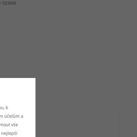
+ SS304)
u, k
ým účelům a
ijmout vše
 nejlepší