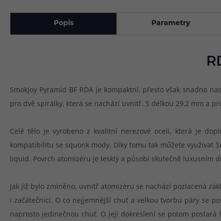
Popis
Parametry
R
Smokjoy Pyramid BF RDA je kompaktní, přesto však snadno nast
pro dvě spirálky, která se nachází uvnitř. S délkou 29,2 mm a
Celé tělo je vyrobeno z kvalitní nerezové oceli, která je d
kompatibilitu se squonk mody. Díky tomu tak můžete využívat S
liquid. Povrch atomizéru je lesklý a působí skutečně luxusním d
Jak již bylo zmíněno, uvnitř atomizéru se nachází pozlacená zá
i začátečníci. O co nejjemnější chuť a velkou tvorbu páry se po
naprosto jedinečnou chuť. O její dokreslení se potom postará