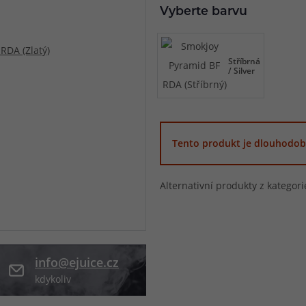
Vyberte barvu
při nákupu vědět
m, podle čeho se rozhodnout
nější, než si myslíte
Stříbrná
/ Silver
Tento produkt je dlouhodob
Alternativní produkty z kategor
info@ejuice.cz
kdykoliv