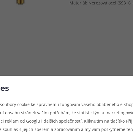
Materiál: Nerezová ocel (SS316 
es
soubory cookie ke správnému fungování vašeho oblíbeného e-shop
ní obsahu stránek vašim potřebám, ke statistickým a marketingov
aci reklam od
Googlu
i dalších společností. Kliknutím na tlačítko Př
e souhlas s jejich sběrem a zpracováním a my vám poskytneme ten