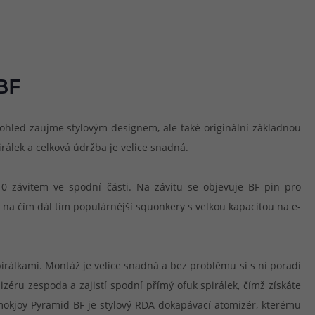
BF
ohled zaujme stylovým designem, ale také originální základnou
álek a celková údržba je velice snadná.
10 závitem ve spodní části. Na závitu se objevuje BF pin pro
na čím dál tím populárnější squonkery s velkou kapacitou na e-
irálkami. Montáž je velice snadná a bez problému si s ní poradí
izéru zespoda a zajistí spodní přímý ofuk spirálek, čímž získáte
mokjoy Pyramid BF je stylový RDA dokapávací atomizér, kterému