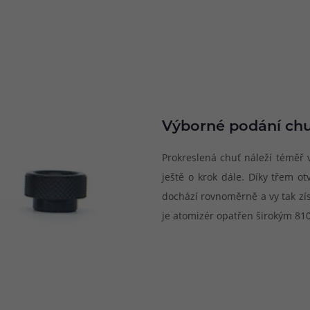
Výborné podání chu
Prokreslená chuť náleží téměř
ještě o krok dále. Díky třem ot
dochází rovnoměrně a vy tak zís
je atomizér opatřen širokým 810