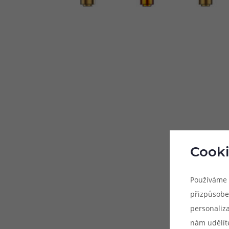
Cooki
Používáme 
přizpůsobe
personaliz
nám udělít