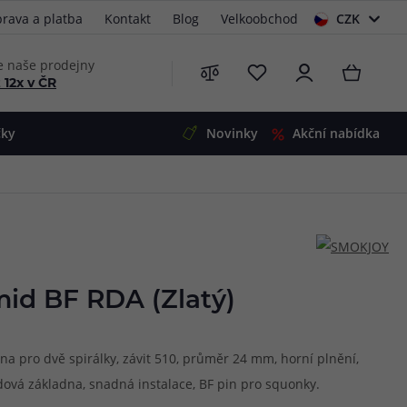
rava a platba
Kontakt
Blog
Velkoobchod
CZK
EUR
e naše prodejny
 12x v ČR
čky
Novinky
Akční nabídka
e
i-Ohm
illa
 Alpha
4
G5
 S&V
id BF RDA (Zlatý)
 V2
00 Pro
Mini
S&V
na pro dvě spirálky, závit 510, průměr 24 mm, horní plnění,
220
 3v1
45
idová základna, snadná instalace, BF pin pro squonky.
Zobrazit produkty
Zobrazit produkty
Zobrazit produkty
Zobrazit produkty
Zobrazit produkty
Zobrazit produkty