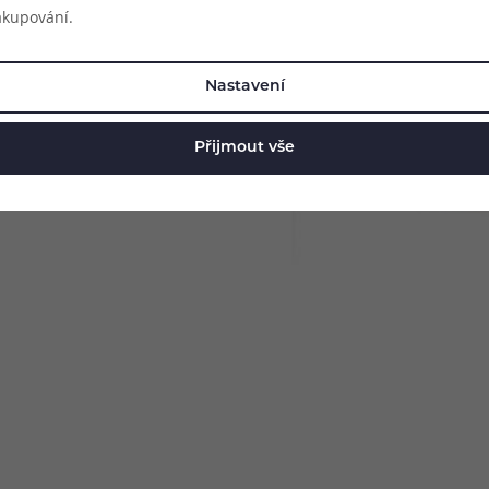
akupování.
Nastavení
tohoto atomizéru. Celé tělo je
acená základna a pozlacený závit
Přijmout vše
 skutečně úchvatný.