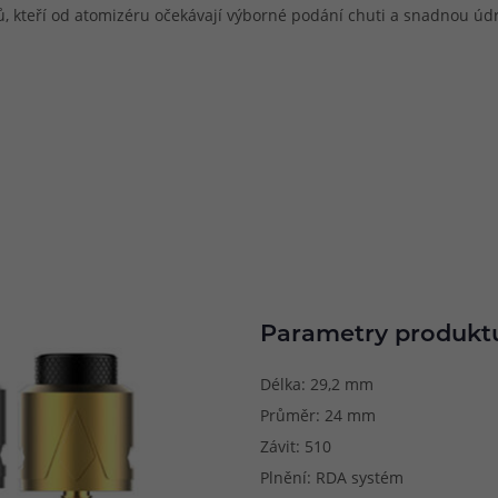
rů, kteří od atomizéru očekávají výborné podání chuti a snadnou úd
Parametry produkt
Délka: 29,2 mm
Průměr: 24 mm
Závit: 510
Plnění: RDA systém