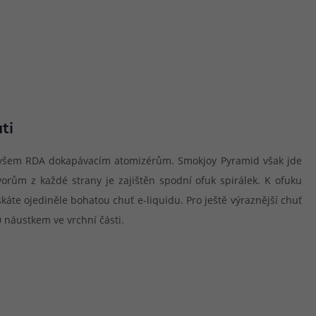
ti
 všem RDA dokapávacím atomizérům. Smokjoy Pyramid však jde
vorům z každé strany je zajištěn spodní ofuk spirálek. K ofuku
káte ojediněle bohatou chuť e-liquidu. Pro ještě výraznější chuť
 náustkem ve vrchní části.