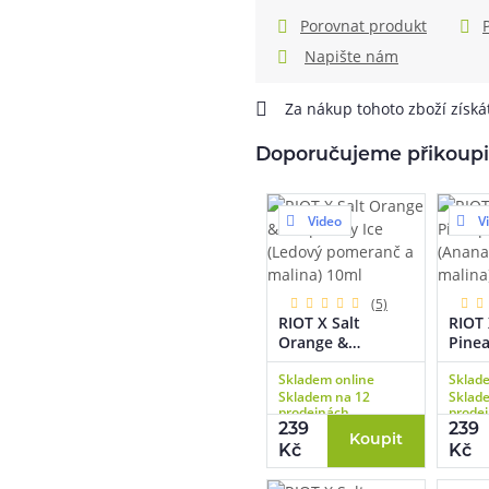
Porovnat produkt
Napište nám
Za nákup tohoto zboží získ
Doporučujeme přikoupi
Video
V
(5)
RIOT X Salt
RIOT 
Orange &
Pine
Raspberry Ice
Rasp
Skladem online
Sklad
(Ledový
(Anan
Skladem na 12
Sklad
pomeranč a
malin
prodejnách
prode
malina) 10ml
239
239
Koupit
Kč
Kč