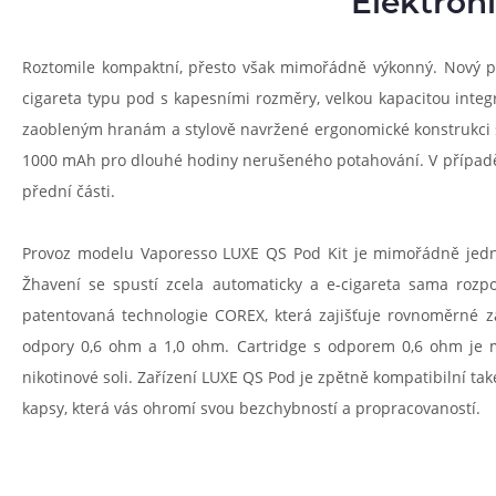
Elektron
Roztomile kompaktní, přesto však mimořádně výkonný. Nový př
cigareta typu pod s kapesními rozměry, velkou kapacitou integ
zaobleným hranám a stylově navržené ergonomické konstrukci sk
1000 mAh pro dlouhé hodiny nerušeného potahování. V případě p
přední části.
Provoz modelu Vaporesso LUXE QS Pod Kit je mimořádně jednod
Žhavení se spustí zcela automaticky a e-cigareta sama rozp
patentovaná technologie COREX, která zajišťuje rovnoměrné za
odpory 0,6 ohm a 1,0 ohm. Cartridge s odporem 0,6 ohm je m
nikotinové soli. Zařízení LUXE QS Pod je zpětně kompatibilní ta
kapsy, která vás ohromí svou bezchybností a propracovaností.