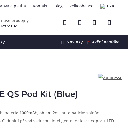
rava a platba
Kontakt
Blog
Velkoobchod
CZK
EUR
e naše prodejny
 12x v ČR
čky
Novinky
Akční nabídka
e
i-Ohm
illa
 Alpha
4
G5
 S&V
 QS Pod Kit (Blue)
 V2
00 Pro
Mini
S&V
ah, baterie 1000mAh, objem 2ml, automatické spínání,
220
 3v1
45
-C, duální přívod vzduchu, inteligentní detekce odporu, LED
Zobrazit produkty
Zobrazit produkty
Zobrazit produkty
Zobrazit produkty
Zobrazit produkty
Zobrazit produkty