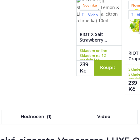
Novinka
Novi
Video
V
RIOT X Salt
Strawberry
Lemon & Lime
Skladem online
(Jahoda, citron a
RIOT 
Skladem na 12
limetka) 10ml
Grap
prodejnách
víno)
239
Koupit
Sklad
Kč
Sklad
prode
239
Kč
Hodnocení (1)
Video