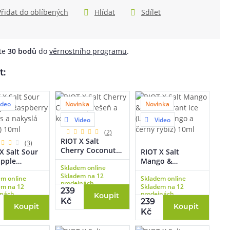
Přidat do oblíbených
Hlídat
Sdílet
áte
30
bodů
do
věrnostního programu
.
t:
ideo
Novinka
Novinka
Video
Video
(2)
RIOT X Salt
(3)
Cherry Coconut
X Salt Sour
RIOT X Salt
(Třešeň a kokos)
apple
Mango &
Skladem online
10ml
berry
Blackcurrant Ice
Skladem na 12
em online
Skladem online
as a nakyslá
(Ledové mango a
prodejnách
em na 12
Skladem na 12
a) 10ml
černý rybíz) 10ml
239
jnách
prodejnách
Koupit
Kč
239
Koupit
Koupit
Kč