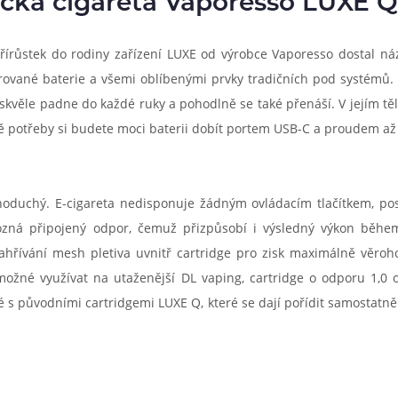
ická cigareta Vaporesso LUXE Q
írůstek do rodiny zařízení LUXE od výrobce Vaporesso dostal náz
rované baterie a všemi oblíbenými prvky tradičních pod systémů. 
věle padne do každé ruky a pohodlně se také přenáší. V jejím tě
otřeby si budete moci baterii dobít portem USB-C a proudem až 1
uchý. E-cigareta nedisponuje žádným ovládacím tlačítkem, postač
ozná připojený odpor, čemuž přizpůsobí i výsledný výkon během
hřívání mesh pletiva uvnitř cartridge pro zisk maximálně věroh
ožné využívat na utaženější DL vaping, cartridge o odporu 1,0 
ké s původními cartridgemi LUXE Q, které se dají pořídit samostatně