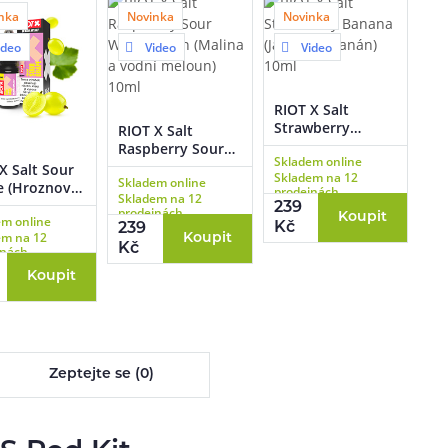
nka
Novinka
Novinka
ideo
Video
Video
RIOT X Salt
Strawberry
RIOT X Salt
Banana (Jahoda a
Raspberry Sour
Skladem online
banán) 10ml
Watermelon
X Salt Sour
Skladem na 12
Skladem online
(Malina a vodní
e (Hroznové
prodejnách
Skladem na 12
meloun) 10ml
 10ml
239
prodejnách
Koupit
em online
Kč
239
em na 12
Koupit
Kč
jnách
Koupit
Zeptejte se (0)