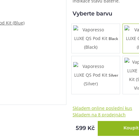
indikace stavu baterie.
při nákupu vědět
Vyberte barvu
m, podle čeho se rozhodnout
nější, než si myslíte
Black
Silver
Skladem online poslední kus
Skladem na 8 prodejnách
info@ejuice.cz
kdykoliv
599 Kč
Koupit