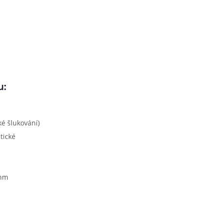
u:
é šlukování)
tické
ohm