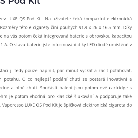
S Pod Kit
ev LUXE QS Pod Kit. Na uživatele čeká kompaktní elektronická
Rozměry této e-cigarety činí pouhých 91,9 x 26 x 16,5 mm. Díky
le na vás potom čeká integrovaná baterie s obrovskou kapacitou
 A. O stavu baterie jste informováni díky LED diodě umístěné v
í ji tedy pouze naplnit, pár minut vyčkat a začít potahovat.
 potahu. O co nejlepší podání chuti se postará inovativní a
odné a plné chuti. Součástí balení jsou potom dvě cartridge s
ohm je potom vhodná pro klasické šlukování a podporuje také
. Vaporesso LUXE QS Pod Kit je špičková elektronická cigareta do