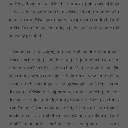
potřeby dobíjení. V případě nutnosti pak stačí připojit
USB-C kabel a baterii můžete kdykoliv dobít proudem až 1
A. Ve spodní části pak najdete soupravu LED diod, které
indikují aktuální stav baterie, o jejím stavu tak budete mít
neustálý přehled.
Ovládání celé e-cigarety je nesmírně snadné a intuitivní,
velice rychle si ji oblíbíte a její jednoduchost ocení
zejména začátečníci. Ve vrchní části je potom na tělo
baterie nasazena cartridge z řady XROS. V balení najdete
rovnou dvě cartridge s integrovaným tělískem. První
disponuje tělískem s odporem 0,8 ohm a mesh pletivem,
druhá cartridge nabídne integrované tělísko 1,2 ohm s
tradiční spirálkou. Objem cartridge činí 2 ml. Cartridge u
modelu XROS 2 nabídnou vylepšenou strukturu, která
téměř eliminuje možný únik e-liquidu a vznik