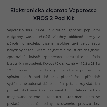
Elektronická cigareta Vaporesso
XROS 2 Pod Kit
Vaporesso XROS 2 Pod Kit je druhou generací populární
e-cigarety XROS. Přináší všechny oblíbené prvky z
původního modelu, ovšem nabídne také celou řadu
nových vylepšení. Nesmí chybět minimalistické designové
zpracování, krásně zpracovaná konstrukce a řada
barevných provedení. Kovové tělo s rozměry 112,2 x 23,4 x
13,4 mm skvěle padne do ruky a pohodlně se používá. Pro
spínání slouží buď tlačítko v přední části, případně
systém plně automatického spínání potahu, kdy stačí jen
přiložit ústa k náustku a potáhnout. Uvnitř těla se nachází
integrovaná baterie s kapacitou 1000 mAh, která se
postará o dlouhé hodiny nerušeného provozu bez