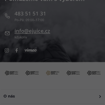
483 51 51 31
Po–Pá: 09:00–17:00
info@ejuice.cz
kdykoliv
O nás