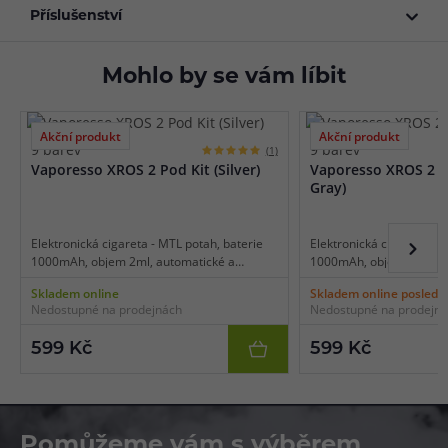
Příslušenství
Mohlo by se vám líbit
Akční produkt
Akční produkt
9 barev
9 barev
(1)
Vaporesso XROS 2 Pod Kit (Silver)
Vaporesso XROS 2 P
Gray)
Elektronická cigareta - MTL potah, baterie
Elektronická cigareta - M
1000mAh, objem 2ml, automatické a
1000mAh, objem 2ml, au
manuální spínání, automatický výkon 11-
manuální spínání, autom
Skladem online
Skladem online posledn
16W, dobíjení USB-C, regulace air-flow, LED
16W, dobíjení USB-C, reg
Nedostupné na prodejnách
Nedostupné na prodejn
indikace stavu baterie.
indikace stavu baterie.
599 Kč
599 Kč
Pomůžeme vám s výběrem