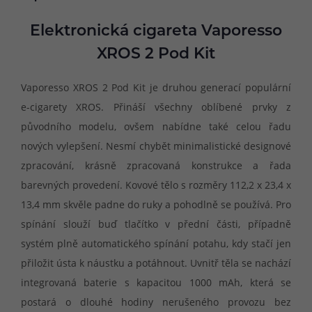
Elektronická cigareta Vaporesso
XROS 2 Pod Kit
Vaporesso XROS 2 Pod Kit je druhou generací populární
e-cigarety XROS. Přináší všechny oblíbené prvky z
původního modelu, ovšem nabídne také celou řadu
nových vylepšení. Nesmí chybět minimalistické designové
zpracování, krásně zpracovaná konstrukce a řada
barevných provedení. Kovové tělo s rozměry 112,2 x 23,4 x
13,4 mm skvěle padne do ruky a pohodlně se používá. Pro
spínání slouží buď tlačítko v přední části, případně
systém plně automatického spínání potahu, kdy stačí jen
přiložit ústa k náustku a potáhnout. Uvnitř těla se nachází
integrovaná baterie s kapacitou 1000 mAh, která se
postará o dlouhé hodiny nerušeného provozu bez