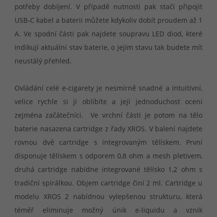
potřeby dobíjení. V případě nutnosti pak stačí připojit
USB-C kabel a baterii můžete kdykoliv dobít proudem až 1
A. Ve spodní části pak najdete soupravu LED diod, které
indikují aktuální stav baterie, o jejím stavu tak budete mít
neustálý přehled.
Ovládání celé e-cigarety je nesmírně snadné a intuitivní,
velice rychle si ji oblíbíte a její jednoduchost ocení
zejména začátečníci. Ve vrchní části je potom na tělo
baterie nasazena cartridge z řady XROS. V balení najdete
rovnou dvě cartridge s integrovaným tělískem. První
disponuje tělískem s odporem 0,8 ohm a mesh pletivem,
druhá cartridge nabídne integrované tělísko 1,2 ohm s
tradiční spirálkou. Objem cartridge činí 2 ml. Cartridge u
modelu XROS 2 nabídnou vylepšenou strukturu, která
téměř eliminuje možný únik e-liquidu a vznik