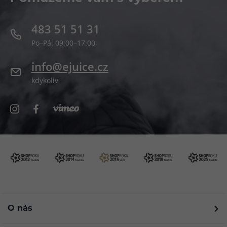
483 51 51 31
Po–Pá: 09:00–17:00
info@ejuice.cz
kdykoliv
O nás