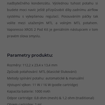
nadbytečného kondenzátu. Výslednou tuhost potahu si
budete moci navíc ještě přizpůsobit díky zadnímu airflow
systému s vylepšenou regulací. Posouváním páčky tak
volíte mezi utaženým MTL a volným MTL potahem.
Vaporesso XROS 2 Pod Kit je geniálním nástupcem v tom
pravém slova smyslu.
Parametry produktu:
Rozměry: 112,2 x 23,4 x 13,4 mm
Způsob potahování: MTL (klasické šlukování)
Metody spínání potahu: automatické & manuální
Výstupní výkon: 11 W / 16 W (podle cartridge)
Kapacita baterie: 1000 mAh
Odpor cartridge: 0,8 ohm (mesh) & 1,2 ohm (traditional)
Objem cartridge: 2 ml