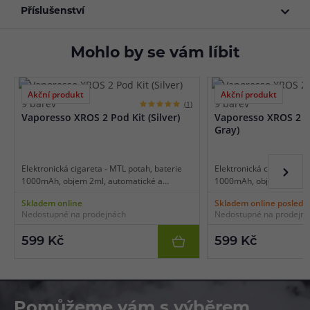
Příslušenství
Mohlo by se vám líbit
Akční produkt
Akční produkt
9 barev
9 barev
(1)
Vaporesso XROS 2 Pod Kit (Silver)
Vaporesso XROS 2 P
Gray)
Elektronická cigareta - MTL potah, baterie
Elektronická cigareta - M
1000mAh, objem 2ml, automatické a
1000mAh, objem 2ml, au
manuální spínání, automatický výkon 11-
manuální spínání, autom
Skladem online
Skladem online posledn
16W, dobíjení USB-C, regulace air-flow, LED
16W, dobíjení USB-C, reg
Nedostupné na prodejnách
Nedostupné na prodejn
indikace stavu baterie.
indikace stavu baterie.
599 Kč
599 Kč
Pomůžeme vám s výběrem