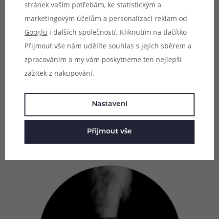
stránek vašim potřebám, ke statistickým a
Model Vaporesso ZERO S Pod Kit nabídne nesmírně
marketingovým účelům a personalizaci reklam od
jednoduché a uživatelsky přívětivé ovládání. Na těle se
Googlu
i dalších společností. Kliknutím na tlačítko
totiž nenachází žádné ovládací tlačítko. Po naplnění tak
Přijmout vše nám udělíte souhlas s jejich sběrem a
můžete po pár minutách začít potahovat přímo z náustku,
zpracováním a my vám poskytneme ten nejlepší
žhavení se spustí zcela automaticky. E-cigareta si navíc
zážitek z nakupování.
nastaví potřebný výkon sama na základě odporu
připojené cartridge. Jednodušší to už být nemůže. Jedná
Nastavení
se o ideální model zejména pro začátečníky a nenáročné
uživatele.
Přijmout vše