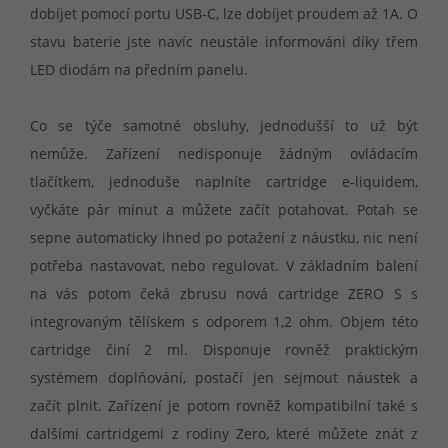
dobíjet pomocí portu USB-C, lze dobíjet proudem až 1A. O
stavu baterie jste navíc neustále informováni díky třem
LED diodám na předním panelu.
Co se týče samotné obsluhy, jednodušší to už být
nemůže. Zařízení nedisponuje žádným ovládacím
tlačítkem, jednoduše naplníte cartridge e-liquidem,
vyčkáte pár minut a můžete začít potahovat. Potah se
sepne automaticky ihned po potažení z náustku, nic není
potřeba nastavovat, nebo regulovat. V základním balení
na vás potom čeká zbrusu nová cartridge ZERO S s
integrovaným tělískem s odporem 1,2 ohm. Objem této
cartridge činí 2 ml. Disponuje rovněž praktickým
systémem doplňování, postačí jen sejmout náustek a
začít plnit. Zařízení je potom rovněž kompatibilní také s
dalšími cartridgemi z rodiny Zero, které můžete znát z