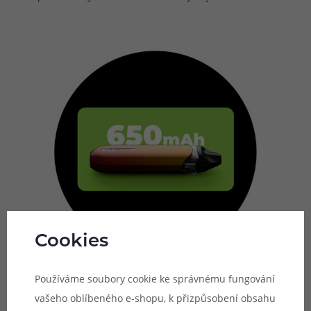
Cookies
Používáme soubory cookie ke správnému fungování
vašeho oblíbeného e-shopu, k přizpůsobení obsahu
Automatické spínání