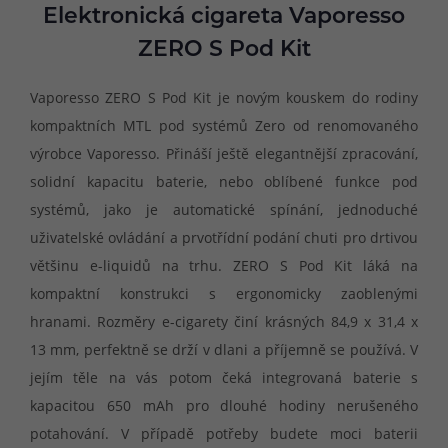
Elektronická cigareta Vaporesso
ZERO S Pod Kit
Vaporesso ZERO S Pod Kit je novým kouskem do rodiny
kompaktních MTL pod systémů Zero od renomovaného
výrobce Vaporesso. Přináší ještě elegantnější zpracování,
solidní kapacitu baterie, nebo oblíbené funkce pod
systémů, jako je automatické spínání, jednoduché
uživatelské ovládání a prvotřídní podání chuti pro drtivou
většinu e-liquidů na trhu. ZERO S Pod Kit láká na
kompaktní konstrukci s ergonomicky zaoblenými
hranami. Rozměry e-cigarety činí krásných 84,9 x 31,4 x
13 mm, perfektně se drží v dlani a příjemně se používá. V
jejím těle na vás potom čeká integrovaná baterie s
kapacitou 650 mAh pro dlouhé hodiny nerušeného
potahování. V případě potřeby budete moci baterii