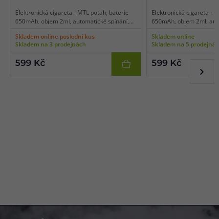
Elektronická cigareta - MTL potah, baterie
Elektronická cigareta - M
650mAh, objem 2ml, automatické spínání,
650mAh, objem 2ml, auto
automatický výkon, dobíjení USB-C, LED
automatický výkon, dobí
Skladem online poslední kus
Skladem online
indikace stavu baterie, cartridge Vaporesso
indikace stavu baterie, 
Skladem na 3 prodejnách
Skladem na 5 prodejná
ZERO.
ZERO.
599 Kč
599 Kč