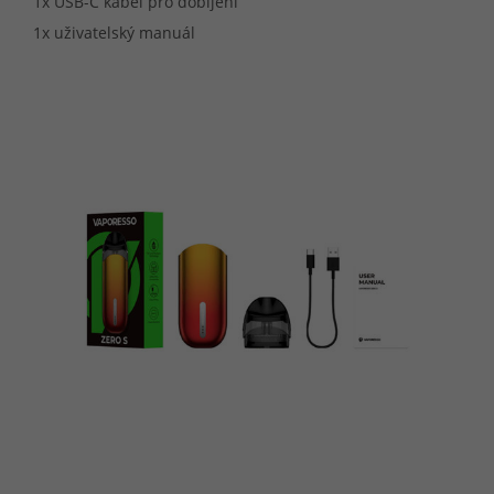
1x USB-C kabel pro dobíjení
1x uživatelský manuál