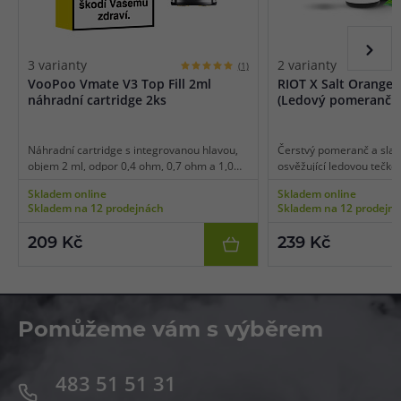
3 varianty
2 varianty
(1)
VooPoo Vmate V3 Top Fill 2ml
RIOT X Salt Orange 
náhradní cartridge 2ks
(Ledový pomeranč a
Náhradní cartridge s integrovanou hlavou,
Čerstvý pomeranč a slad
objem 2 ml, odpor 0,4 ohm, 0,7 ohm a 1,0
osvěžující ledovou tečko
ohm, mesh pletivo, boční plnění, vhodné pro
Skladem online
Skladem online
MTL/RDL vaping, 2ks v balení.
Skladem na 12 prodejnách
Skladem na 12 prodejn
209 Kč
239 Kč
Pomůžeme vám s výběrem
483 51 51 31