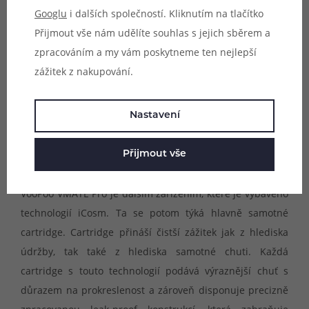
Googlu
i dalších společností. Kliknutím na tlačítko
Přijmout vše nám udělíte souhlas s jejich sběrem a
zpracováním a my vám poskytneme ten nejlepší
zážitek z nakupování.
Nastavení
Přijmout vše
Technologie iCosm
VooPoo VMATE Pro je dalším zařízením, které je vybaveno
technologií iCosm. Ta se potom týká hlavně samotné
cartridge. Cartridge přináší čistší zážitek jak z hlediska
údržby, tak také z hlediska samotné chuti. Každá
cartridge s touto technologií podává výraznější chuť s
důrazem na prokreslenost a zároveň disponuje precizně