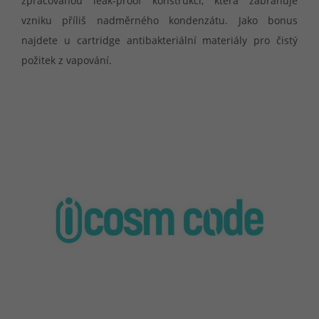
zpracovanou leak-proof konstrukcí, která zabraňuje
vzniku příliš nadměrného kondenzátu. Jako bonus
najdete u cartridge antibakteriální materiály pro čistý
požitek z vapování.