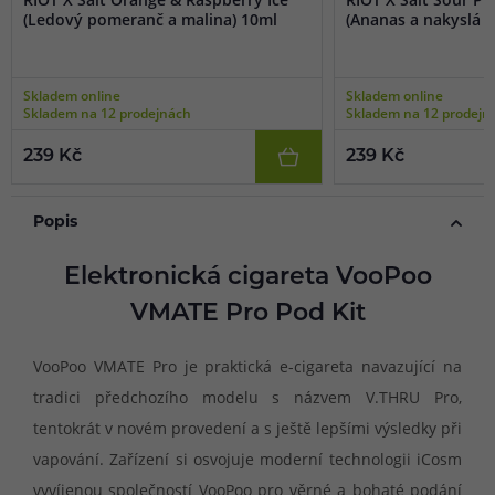
(Ledový pomeranč a malina) 10ml
(Ananas a nakyslá m
Skladem online
Skladem online
Skladem na 12 prodejnách
Skladem na 12 prodejn
239 Kč
239 Kč
Popis
Elektronická cigareta VooPoo
VMATE Pro Pod Kit
VooPoo VMATE Pro je praktická e-cigareta navazující na
tradici předchozího modelu s názvem V.THRU Pro,
tentokrát v novém provedení a s ještě lepšími výsledky při
vapování. Zařízení si osvojuje moderní technologii iCosm
vyvíjenou společností VooPoo pro věrné a bohaté podání