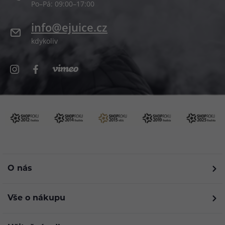
Po–Pá: 09:00–17:00
info@ejuice.cz
kdykoliv
O nás
Vše o nákupu