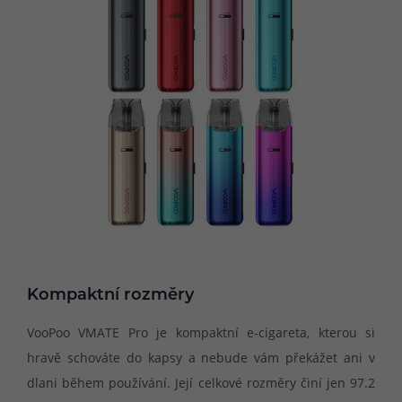
Kompaktní rozměry
VooPoo VMATE Pro je kompaktní e-cigareta, kterou si
hravě schováte do kapsy a nebude vám překážet ani v
dlani během používání. Její celkové rozměry činí jen 97.2