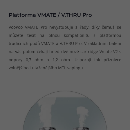
Platforma VMATE / V.THRU Pro
VooPoo VMATE Pro nevystupuje z řady, díky čemuž se
můžete těšit na plnou kompatibilitu s platformou
tradičních podů VMATE a V.THRU Pro. V základním balení
na vás potom čekají hned dvě nové cartridge Vmate V2 s
odpory 0,7 ohm a 1,2 ohm. Uspokojí tak příznivce
volnějšího i utaženějšího MTL vapingu.