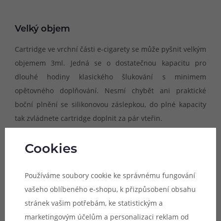
Velký objem
Cartridge ve vrchní části e-cigarety se může pyšnit velkým
objemem 3ml. Jedná se o dostatečnou kapacitu pro
dlouhé hodiny klasického šlukování s minimem
opětovného doplňování. Nesmí chybět ani praktické
boční plnění se silikonovou záslepkou, do plné kapacity
tak zvládnete cartridge doplnit za pár vteřin.
Cookies
Používáme soubory cookie ke správnému fungování
vašeho oblíbeného e-shopu, k přizpůsobení obsahu
stránek vašim potřebám, ke statistickým a
marketingovým účelům a personalizaci reklam od