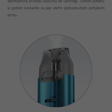
optimálního přívodu vzduchu ke cartridgi. Tuhost potahu
si potom nastavíte za pár vteřin jednoduchým pohybem
prstu.