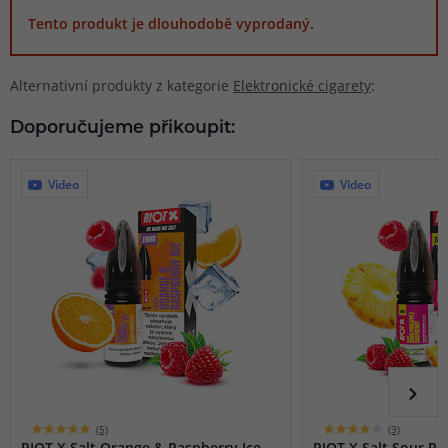
Tento produkt je dlouhodobě vyprodaný.
Alternativní produkty z kategorie
Elektronické cigarety
:
Doporučujeme přikoupit:
Video
Video
(5)
(3)
RIOT X Salt Orange & Raspberry Ice
RIOT X Salt Sour P