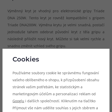
Výměnný kryt je vhodný pro elektronické gripy Triade
DNA 250W. Tento kryt je rovněž kompatibilní s gripem
Triade DNA200W. Výměna krytu je velmi snadná, postačí
jednoduše tahem odebrat původní kryt z těla gripu a
následně přiložit nový kryt. Můžete si tak velmi rychle a
snadno změnit vzhled svého gripu.
Cookies
Na výběr je celá řada různých barevných variant.
Používáme soubory cookie ke správnému fungování
Balení:
1ks
vašeho oblíbeného e-shopu, k přizpůsobení obsahu
Parametry
stránek vašim potřebám, ke statistickým a
marketingovým účelům a personalizaci reklam od
Hodnocení (0)
Googlu
i dalších společností. Kliknutím na tlačítko
Přijmout vše nám udělíte souhlas s jejich sběrem a
Zeptejte se (0)