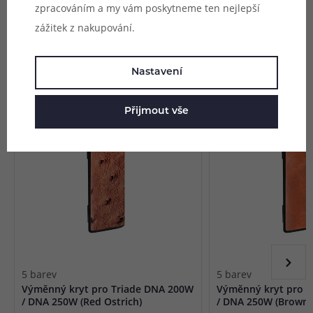
zpracováním a my vám poskytneme ten nejlepší
zážitek z nakupování.
Mohlo by se vám líbit
Nastavení
Přijmout vše
5 barev
5 barev
Výměnný kryt pro Triade DNA 200W
Výměnný kryt pro 
/ DNA 250W (Red Ostrich)
/ DNA 250W (Brown)