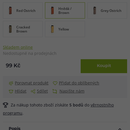
Hnědá /
Red Ostrich
Grey Ostrich
Brown
Cracked
Yellow
Brown
Skladem online
Nedostupné na prodejnách
99 Kč
Koupit
Porovnat produkt
Přidat do oblíbených
Hlídat
Sdílet
Napište nám
Za nákup tohoto zboží získáte
5
bodů
do
věrnostního
programu
.
Popis