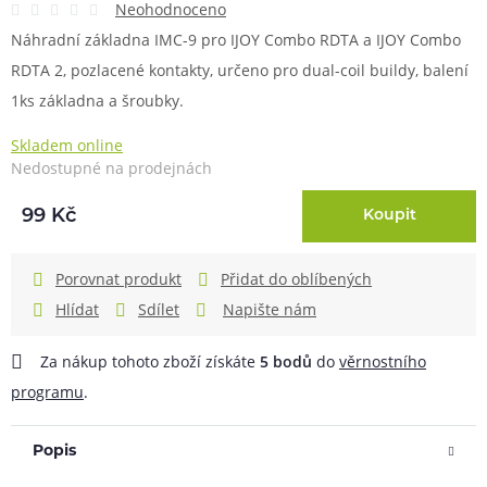
Neohodnoceno
Náhradní základna IMC-9 pro IJOY Combo RDTA a IJOY Combo
RDTA 2, pozlacené kontakty, určeno pro dual-coil buildy, balení
1ks základna a šroubky.
Skladem online
Nedostupné na prodejnách
99 Kč
Koupit
Porovnat produkt
Přidat do oblíbených
Hlídat
Sdílet
Napište nám
Za nákup tohoto zboží získáte
5
bodů
do
věrnostního
programu
.
Popis