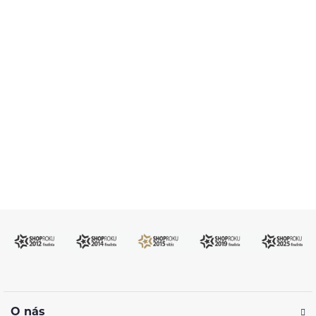
Pomůžeme vám s výběrem
483 51 51 31
Po–Pá: 09:00–17:00
info@ejuice.cz
kdykoliv
O nás