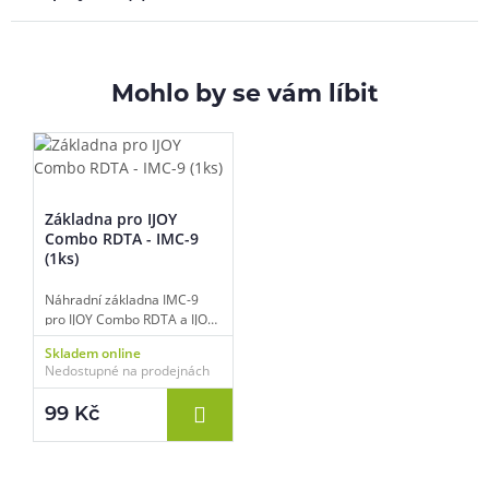
Mohlo by se vám líbit
Základna pro IJOY
Combo RDTA - IMC-9
(1ks)
Náhradní základna IMC-9
pro IJOY Combo RDTA a IJOY
Combo RDTA 2, pozlacené
Skladem online
kontakty, určeno pro dual-
Nedostupné na prodejnách
coil buildy, balení 1ks
základna a šroubky.
99 Kč