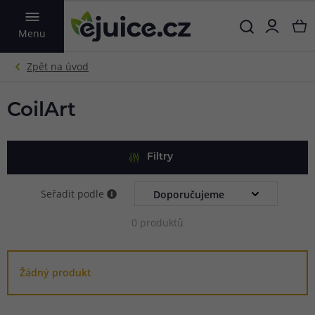
VYHLEDAT
Menu
CoilArt
Filtry
Seřadit podle
0 produktů
Žádný produkt