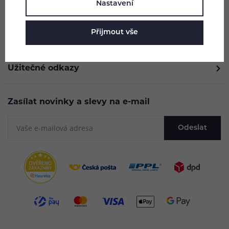
Nastavení
O nás
Přijmout vše
Vše o nákupu
Užitečné odkazy
Zasílat novinky a slevy na e-mail
Odeslat