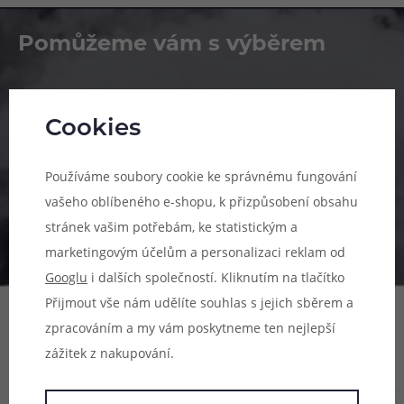
Pomůžeme vám s výběrem
483 51 51 31
Po–Pá: 09:00–17:00
Cookies
info@ejuice.cz
Používáme soubory cookie ke správnému fungování
kdykoliv
vašeho oblíbeného e-shopu, k přizpůsobení obsahu
stránek vašim potřebám, ke statistickým a
marketingovým účelům a personalizaci reklam od
Googlu
i dalších společností. Kliknutím na tlačítko
Přijmout vše nám udělíte souhlas s jejich sběrem a
zpracováním a my vám poskytneme ten nejlepší
zážitek z nakupování.