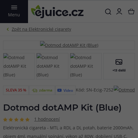
VYHLEDAT
Menu
+13 další
Kód: SN-Ecig-7252
SLEVA 35 %
zdarma
Video
Dotmod dotAMP Kit (Blue)
1 hodnocení
Elektronická cigareta - MTL a RDL a DL potah, baterie 2000mAh,
objem 4ml, manuální spínání, výkon až 80W, dobíjení USB-C,