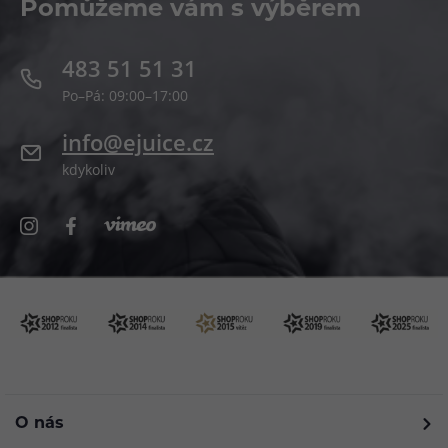
Pomůžeme vám s výběrem
483 51 51 31
Po–Pá: 09:00–17:00
info@ejuice.cz
kdykoliv
O nás