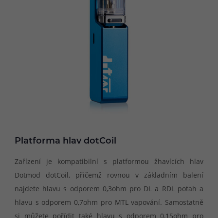
Platforma hlav dotCoil
Zařízení je kompatibilní s platformou žhavících hlav
Dotmod dotCoil, přičemž rovnou v základním balení
najdete hlavu s odporem 0,3ohm pro DL a RDL potah a
hlavu s odporem 0,7ohm pro MTL vapování. Samostatně
si můžete pořídit také hlavu s odporem 0,15ohm pro