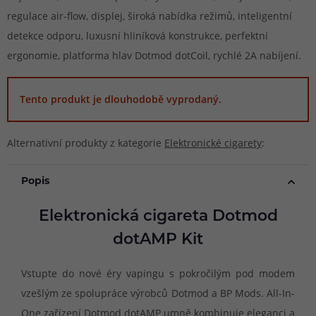
regulace air-flow, displej, široká nabídka režimů, inteligentní
detekce odporu, luxusní hliníková konstrukce, perfektní
ergonomie, platforma hlav Dotmod dotCoil, rychlé 2A nabíjení.
Tento produkt je dlouhodobě vyprodaný.
Alternativní produkty z kategorie
Elektronické cigarety
:
Popis
Elektronická cigareta Dotmod
dotAMP Kit
Vstupte do nové éry vapingu s pokročilým pod modem
vzešlým ze spolupráce výrobců Dotmod a BP Mods. All-In-
One zařízení Dotmod dotAMP umně kombinuje eleganci a