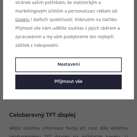
stránek vašim potřebám, ke statistickým a
marketingovým účelům a personalizaci reklam od
Googlu
i dalších společností. Kliknutím na tlačítko
Přijmout vše nám udělíte souhlas s jejich sběrem a
zpracováním a my vám poskytneme ten nejlepší
zážitek z nakupování.
Nastavení
Přijmout vše
Celobarevný TFT displej
Mějte všechny informace hezky při ruce díky velkému
celobarevnému TFT displeji na ovládacím panelu. U