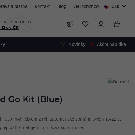
rava a platba
Kontakt
Blog
Velkoobchod
CZK
EUR
e naše prodejny
 12x v ČR
čky
Novinky
Akční nabídka
e
i-Ohm
illa
 Alpha
4
G5
 S&V
 Go Kit (Blue)
 V2
00 Pro
Mini
S&V
ah, 650 mAh, objem 2 ml, automatické spínání, výkon 16-22 W,
220
 3v1
45
plej, USB-C nabíjení, hliníková konstrukce.
Zobrazit produkty
Zobrazit produkty
Zobrazit produkty
Zobrazit produkty
Zobrazit produkty
Zobrazit produkty