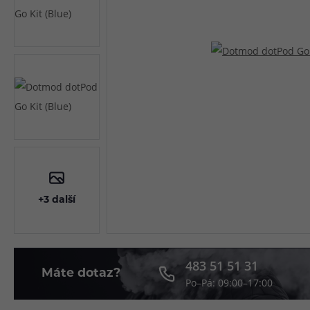
Článek:
Vybíráme e-liquid, aneb co potřebujete 
Článek:
Vybíráte první e-cigaretu? Poradíme vá
Článek:
Jak namíchat vlastní e-liquid? Je to snad
+3 další
483 51 51 31
Máte dotaz?
Po–Pá: 09:00–17:00