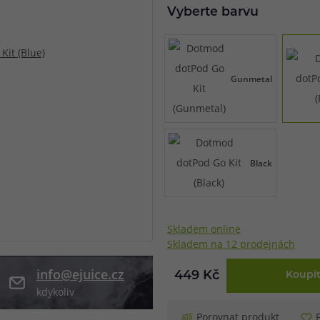
Vyberte barvu
při nákupu vědět
m, podle čeho se rozhodnout
nější, než si myslíte
Gunmetal
Black
Skladem online
Skladem na 12 prodejnách
info@ejuice.cz
449 Kč
Koupi
kdykoliv
Porovnat produkt