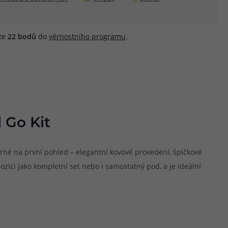
áte
22
bodů
do
věrnostního programu
.
 Go Kit
né na první pohled – elegantní kovové provedení, špičkové
zici jako kompletní set nebo i samostatný pod, a je ideální