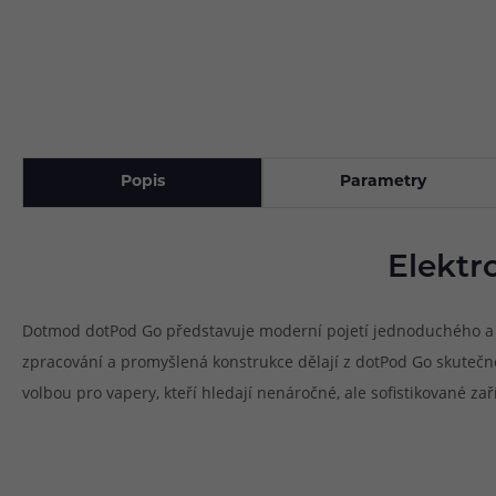
Popis
Parametry
Elektr
Dotmod dotPod Go představuje moderní pojetí jednoduchého a p
zpracování a promyšlená konstrukce dělají z dotPod Go skutečně
volbou pro vapery, kteří hledají nenáročné, ale sofistikované z