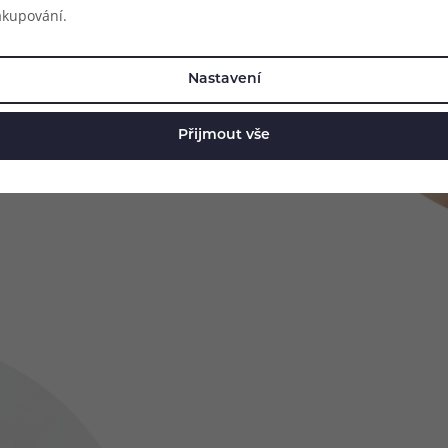
znak Dotmod. Jakmile ji
akupování.
u dodávající zařízení na
Nastavení
Přijmout vše