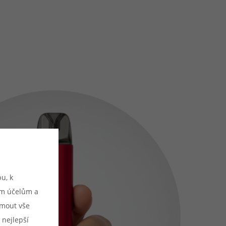
u, k
ým účelům a
ijmout vše
 nejlepší