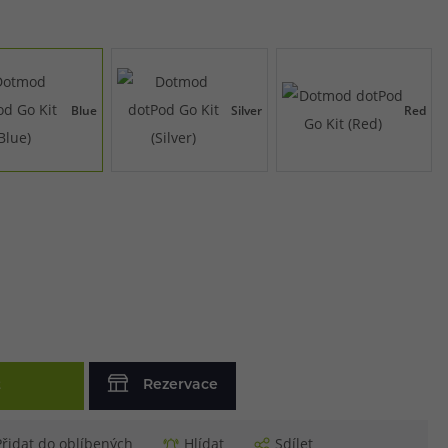
Blue
Silver
Red
t
Rezervace
Přidat do oblíbených
Hlídat
Sdílet