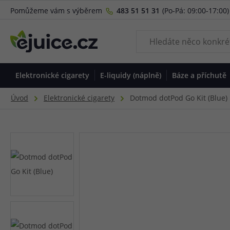
Pomůžeme vám s výběrem
483 51 51 31
(Po-Pá: 09:00-17:00)
Elektronické cigarety
E-liquidy (náplně)
Báze a příchutě
Úvod
Elektronické cigarety
Dotmod dotPod Go Kit (Blue)
MTL potah (pusa-
Nikotinové náplně
Báze a boostery
Regulovatelné
Atomizéry
Baterie a nabíjení
Neregulo
Cartridg
Doplňky
Bez nik
DL pot
Příchut
plíce)
mody
mody
plic)
Běžný nikotin
Beznikotinové báze
Atomizéry s hlavou
Bateriové články
Klasické c
Pouzdra a
Sladké
Tabáko
Základní
S integrovanou
Elektroni
Základn
Salt nikotin
Nikotinové boostery
DIY atomizéry
Nabíječky článků
RBA & RD
Zavěšení 
Tabákov
Ovocné
baterií
Pokročilé
Pokroči
Více
Více
Více
Více
Více
S vyměnitelnou
baterií
Podle příchutě
Dle způ
Shake & Vape
Žhavící hlavy /
DIY příslušenství
Náustky 
Dárkové
Přísluš
Předplněné
Dle ko
potahu
Tabákové
příchutě
tělíska
Předmotané
Náustky
Lahvičk
Jednorázové
POD sy
MTL vap
Ovocné
Náhradní baterie
Články p
spirálky
Tabákové
Klasické hlavy
Náhradní 
Pipety
S výměnnou kapslí
Pen-sty
DL vapin
Ostatní baterie
Typ 1865
Vaty a knoty
Více
Ovocné
RBA hlavy
Více
Více
Více
Typ 2070
Více
Více