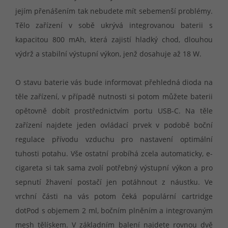
jejím přenášením tak nebudete mít sebemenší problémy.
Tělo zařízení v sobě ukrývá integrovanou baterii s
kapacitou 800 mAh, která zajistí hladký chod, dlouhou
výdrž a stabilní výstupní výkon, jenž dosahuje až 18 W.
O stavu baterie vás bude informovat přehledná dioda na
těle zařízení, v případě nutnosti si potom můžete baterii
opětovně dobít prostřednictvím portu USB-C. Na těle
zařízení najdete jeden ovládací prvek v podobě boční
regulace přívodu vzduchu pro nastavení optimální
tuhosti potahu. Vše ostatní probíhá zcela automaticky, e-
cigareta si tak sama zvolí potřebný výstupní výkon a pro
sepnutí žhavení postačí jen potáhnout z náustku. Ve
vrchní části na vás potom čeká populární cartridge
dotPod s objemem 2 ml, bočním plněním a integrovaným
mesh tělískem. V základním balení najdete rovnou dvě