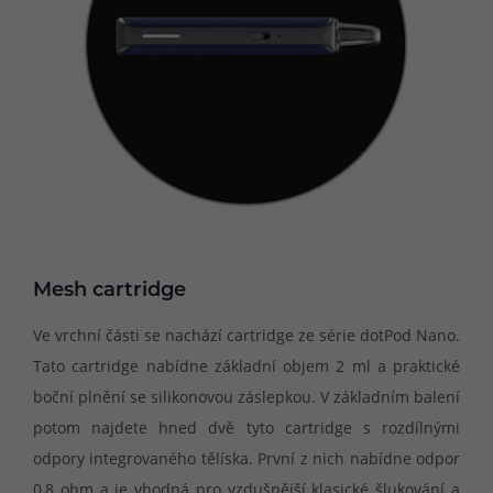
Mesh cartridge
Ve vrchní části se nachází cartridge ze série dotPod Nano.
Tato cartridge nabídne základní objem 2 ml a praktické
boční plnění se silikonovou záslepkou. V základním balení
potom najdete hned dvě tyto cartridge s rozdílnými
odpory integrovaného tělíska. První z nich nabídne odpor
0,8 ohm a je vhodná pro vzdušnější klasické šlukování a