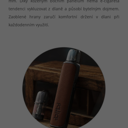
mm. Díky koženým bočním panelům nemá e-cigareta
tendenci vykluzovat z dlaně a působí bytelným dojmem.
Zaoblené hrany zaručí komfortní držení v dlani při
každodenním využití.