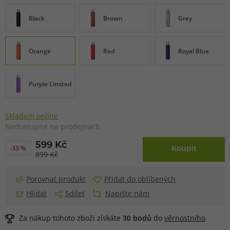
Black
Brown
Grey
Orange
Red
Royal Blue
Purple Limited
Skladem online
Nedostupné na prodejnách
599 Kč
-33 %
Koupit
899 Kč
Porovnat produkt
Přidat do oblíbených
Hlídat
Sdílet
Napište nám
Za nákup tohoto zboží získáte
30
bodů
do
věrnostního