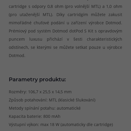
cartridge s odpory 0,8 ohm (pro volnější MTL) a 1,0 ohm
(pro utaženější MTL). Díky cartridgím můžete zakusit
mimořádné chuťové podání u zařízení výrobce Dotmod.
Prémiový pod systém Dotmod dotPod S Kit s opravdovým
puncem luxusu přichází v šesti charakteristických
odstínech, se kterými se můžete setkat pouze u výrobce
Dotmod.
Parametry produktu:
Rozměry: 106,7 x 25,5 x 14,5 mm
Způsob potahování: MTL (klasické šlukování)
Metody spínání potahu: automatické
Kapacita baterie: 800 mAh
Výstupní výkon: max 18 W (automaticky dle cartridge)