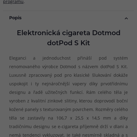
programu
.
Popis
Elektronická cigareta Dotmod
dotPod S Kit
Eleganci a jednoduchost přináší pod systém
renomovaného výrobce Dotmod s názvem dotPod S Kit.
Luxusně zpracovaný pod pro klasické šlukování dokáže
uspokojit i ty nejnáročnější vapery díky prvotřídnímu
designu a řadě užitečných funkcí. Rám celého těla je
vyroben z kvalitní zinkové slitiny, kterou doprovodí boční
kožené panely s texturovaným povrchem. Rozměry celého
těla se zastavily na 106,7 x 25,5 x 14,5 mm a díky
tradičnímu designu se e-cigareta příjemně drží v dlani a
nemá tendenci vykluzovat. Je také nesmírně skladná a s