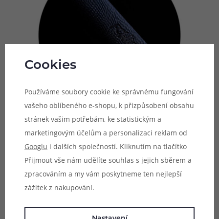
Cookies
Používáme soubory cookie ke správnému fungování
vašeho oblíbeného e-shopu, k přizpůsobení obsahu
stránek vašim potřebám, ke statistickým a
marketingovým účelům a personalizaci reklam od
Plně automatický provoz
Googlu
i dalších společností. Kliknutím na tlačítko
Přijmout vše nám udělíte souhlas s jejich sběrem a
E-cigareta Dotmod dotPod S Kit nedisponuje žádným
zpracováním a my vám poskytneme ten nejlepší
ovládacím, nebo spínacím tlačítkem. Žhavení probíhá
zážitek z nakupování.
zcela automaticky ihned po potažení z náustku.
Automatické je potom také nastavení výstupního výkonu,
který si e-cigareta zvolí podle naměřeného odporu
Nastavení