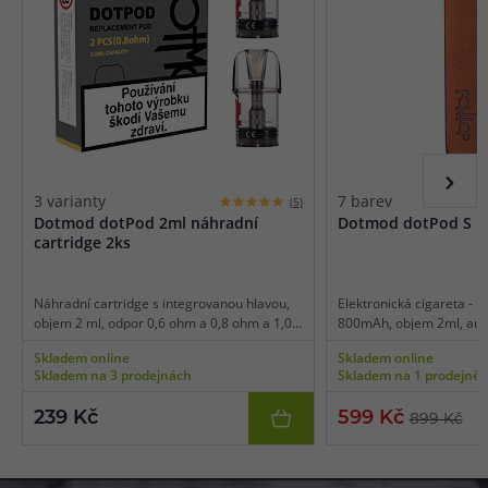
3 varianty
7 barev
(5)
Dotmod dotPod 2ml náhradní
Dotmod dotPod S Ki
cartridge 2ks
Náhradní cartridge s integrovanou hlavou,
Elektronická cigareta - M
objem 2 ml, odpor 0,6 ohm a 0,8 ohm a 1,0
800mAh, objem 2ml, auto
ohm, mesh pletivo, boční plnění, vhodné pro
výkon až 18W, dobíjení U
Skladem online
Skladem online
MTL vaping, 2ks v balení.
dioda, luxusní zpracování
Skladem na 3 prodejnách
Skladem na 1 prodejně
239 Kč
599 Kč
899 Kč