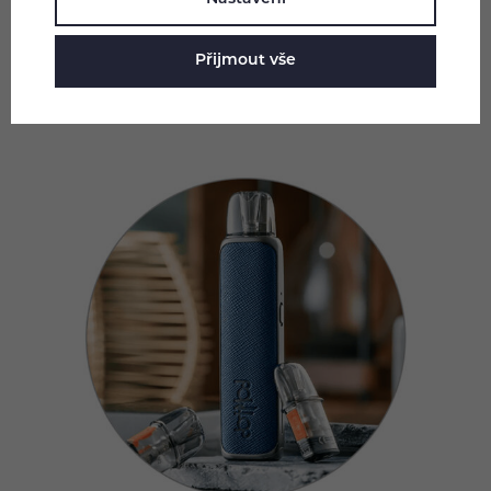
cartridge. U e-cigarety Dotmod dotPod S Kit tak odpadá
starost o složité nastavení parametrů, jednoduše ji
Přijmout vše
naplníte, vyčkáte pár minut a můžete potahovat.