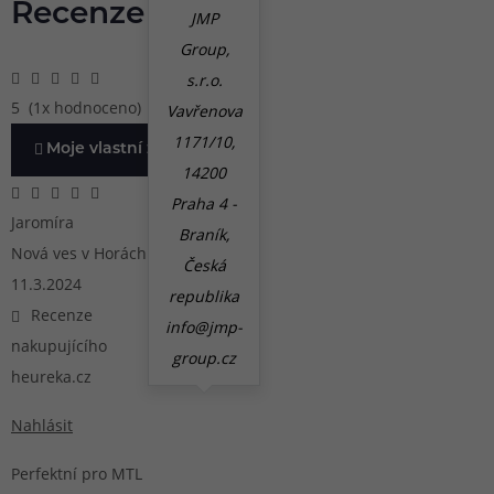
Recenze
JMP
Group,
s.r.o.
5
(1x hodnoceno)
Vavřenova
1171/10,
Moje vlastní zkušenost
14200
Praha 4 -
Jaromíra
Braník,
Nová ves v Horách
Česká
11.3.2024
republika
Recenze
info@jmp-
nakupujícího
group.cz
heureka.cz
Nahlásit
Perfektní pro MTL