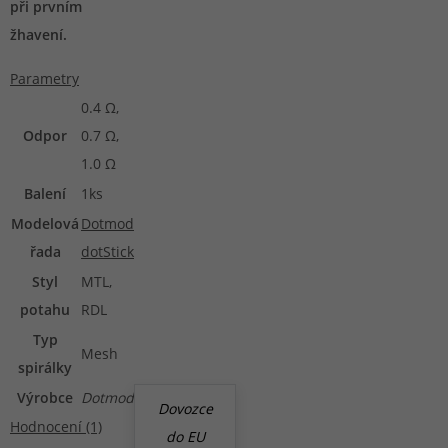
při prvním
žhavení.
Parametry
0.4 Ω,
Odpor
0.7 Ω,
1.0 Ω
Balení
1ks
Modelová
Dotmod
řada
dotStick
Styl
MTL,
potahu
RDL
Typ
Mesh
spirálky
Výrobce
Dotmod
Dovozce
Hodnocení (1)
do EU