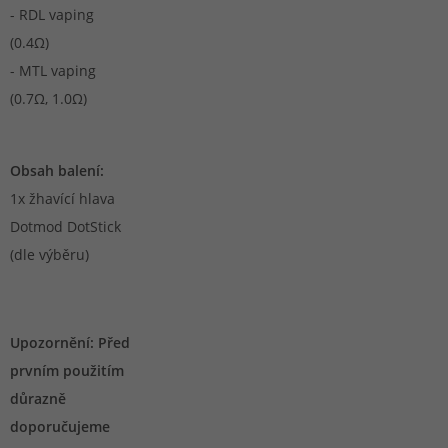
- RDL vaping
(0.4Ω)
- MTL vaping
(0.7Ω, 1.0Ω)
Obsah balení:
1x žhavící hlava
Dotmod DotStick
(dle výběru)
Upozornění: Před
prvním použitím
důrazně
doporučujeme