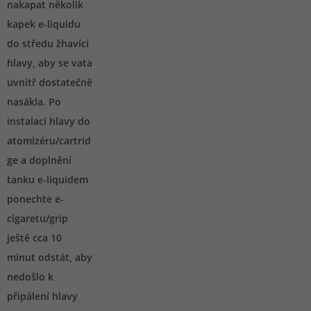
nakapat několik
kapek e-liquidu
do středu žhavící
hlavy, aby se vata
uvnitř dostatečně
nasákla. Po
instalaci hlavy do
atomizéru/cartrid
ge a doplnění
tanku e-liquidem
ponechte e-
cigaretu/grip
ještě cca 10
minut odstát, aby
nedošlo k
připálení hlavy