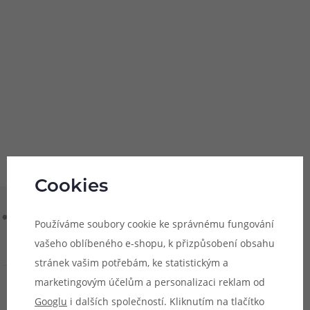
Pomůžeme
vám s
483 51 51 31
výběrem
Po–Pá: 09:00–17:00
info@ejuice.cz
kdykoliv
Cookies
Používáme soubory cookie ke správnému fungování
vašeho oblíbeného e-shopu, k přizpůsobení obsahu
stránek vašim potřebám, ke statistickým a
marketingovým účelům a personalizaci reklam od
O nás
Googlu
i dalších společností. Kliknutím na tlačítko