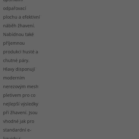
odpařovací
plochu a efektivní
náběh žhavení.
Nabídnou také
příjemnou
produkci husté a
chutné páry.
Hlavy disponují
moderním
nerezovým mesh
pletivem pro co
nejlepší výsledky
při žhavení. Jsou
vhodné jak pro
standardní e-
liquidy s