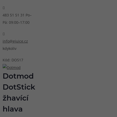
483 51 51 31
Po–
Pá: 09:00–17:00
info@ejuice.cz
kdykoliv
Kód: DO517
Dotmod
DotStick
žhavící
hlava