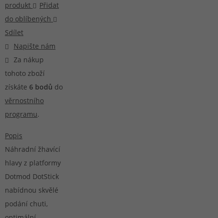
produkt
Přidat
do oblíbených
Sdílet
Napište nám
Za nákup
tohoto zboží
získáte
6
bodů
do
věrnostního
programu
.
Popis
Náhradní žhavící
hlavy z platformy
Dotmod DotStick
nabídnou skvělé
podání chuti,
optimální