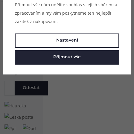
Přijmout vše nám udělíte souhlas s jejich sběrem a
Vše o nákupu
zpracováním a my vám poskytneme ten nejlepší
zážitek z nakupování.
Užitečné
Nastavení
odkazy
Přijmout vše
Zasílat novinky a
slevy na e-mail
Odeslat