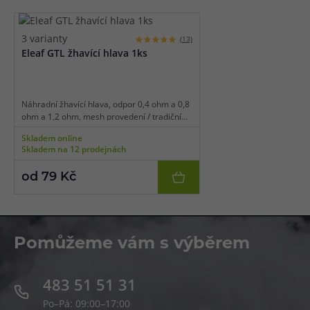
3 varianty
(13)
Eleaf GTL žhavící hlava 1ks
Náhradní žhavící hlava, odpor 0,4 ohm a 0,8
ohm a 1,2 ohm, mesh provedení / tradiční
spirálka, vhodné pro MTL/RDL vaping, 1ks v
Skladem online
balení.
Skladem na 12 prodejnách
od 79 Kč
Pomůžeme vám s výběrem
483 51 51 31
Po–Pá: 09:00–17:00