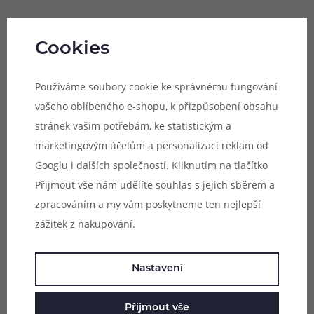
Cookies
Vrchní plnění
Používáme soubory cookie ke správnému fungování
Cartridge, která je nasazena na samotnou 510 kovovou
vašeho oblíbeného e-shopu, k přizpůsobení obsahu
základnu atomizéru pomocí magnetických úchytů,
stránek vašim potřebám, ke statistickým a
disponuje základním objemem 3 ml. V případě nutnosti
marketingovým účelům a personalizaci reklam od
doplnění pak postačí jednoduše vysunout vrchní uzávěr
Googlu
i dalších společností. Kliknutím na tlačítko
do strany a začít plnit. Celý proces plnění zabere jen
Přijmout vše nám udělíte souhlas s jejich sběrem a
okamžik a následně se budete moci opět uchýlit k
zpracováním a my vám poskytneme ten nejlepší
vapování.
zážitek z nakupování.
Nastavení
Přijmout vše