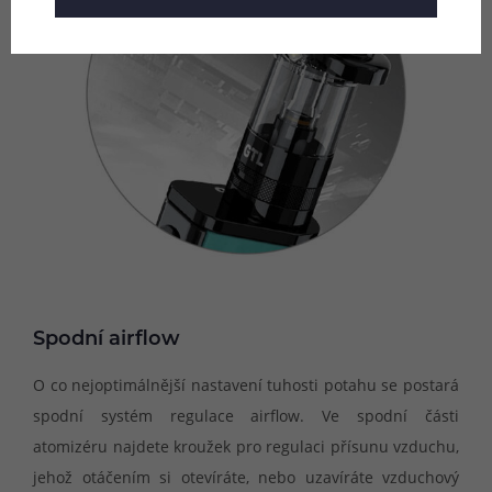
Spodní airflow
O co nejoptimálnější nastavení tuhosti potahu se postará
spodní systém regulace airflow. Ve spodní části
atomizéru najdete kroužek pro regulaci přísunu vzduchu,
jehož otáčením si otevíráte, nebo uzavíráte vzduchový