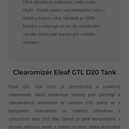
Obal výrobku je poškozen, nebo zcela
chybí. Obsah balení není kompletní (více v
obsahu balení níže). Výrobek je 100%
funkční a vztahuje se na něj standardní
záruka, mimo vad uvedených v tomto
odstavci.
Clearomizér Eleaf GTL D20 Tank
Eleaf GTL D20 Tank je jednoduchý a praktický
clearomizér, který kombinuje výhody pod cartridgí a
standardních atomizérů se závitem 510. Jedná se o
kompaktní clearomizér se tradiční základnou s
uchycením typu 510, díky čemuž je plně kompatibilní s
drtivou většinou modů a baterií na trhu. Délka atomizéru