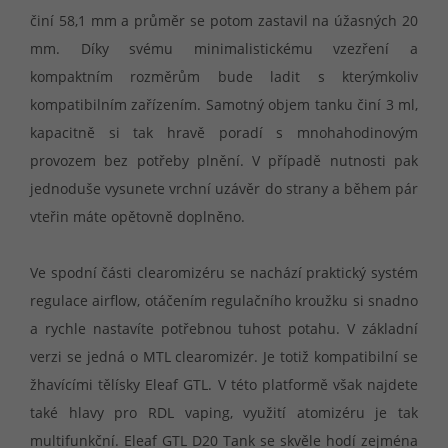
činí 58,1 mm a průměr se potom zastavil na úžasných 20
mm. Díky svému minimalistickému vzezření a
kompaktním rozměrům bude ladit s kterýmkoliv
kompatibilním zařízením. Samotný objem tanku činí 3 ml,
kapacitně si tak hravě poradí s mnohahodinovým
provozem bez potřeby plnění. V případě nutnosti pak
jednoduše vysunete vrchní uzávěr do strany a během pár
vteřin máte opětovně doplněno.
Ve spodní části clearomizéru se nachází praktický systém
regulace airflow, otáčením regulačního kroužku si snadno
a rychle nastavíte potřebnou tuhost potahu. V základní
verzi se jedná o MTL clearomizér. Je totiž kompatibilní se
žhavícími tělísky Eleaf GTL. V této platformě však najdete
také hlavy pro RDL vaping, využití atomizéru je tak
multifunkční. Eleaf GTL D20 Tank se skvěle hodí zejména