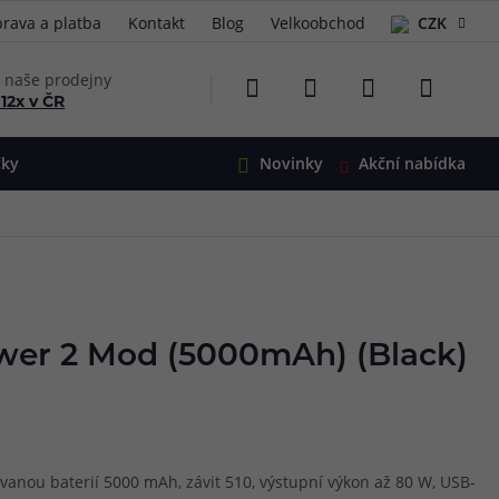
rava a platba
Kontakt
Blog
Velkoobchod
CZK
EUR
e naše prodejny
 12x v ČR
čky
Novinky
Akční nabídka
e
i-Ohm
illa
 Alpha
4
G5
 S&V
ower 2 Mod (5000mAh) (Black)
 V2
00 Pro
Mini
S&V
220
 3v1
45
vanou baterií 5000 mAh, závit 510, výstupní výkon až 80 W, USB-
Zobrazit produkty
Zobrazit produkty
Zobrazit produkty
Zobrazit produkty
Zobrazit produkty
Zobrazit produkty