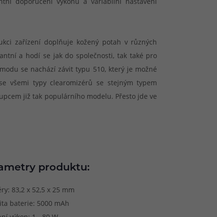
ntní doporučení výkonu a variabilní nastavení
kci zařízení doplňuje kožený potah v různých
antní a hodí se jak do společnosti, tak také pro
 modu se nachází závit typu 510, který je možné
se všemi typy clearomizérů se stejným typem
tupcem již tak populárního modelu. Přesto jde ve
ametry produktu:
ry: 83,2 x 52,5 x 25 mm
ita baterie: 5000 mAh
ní výkon: 1 - 80 W