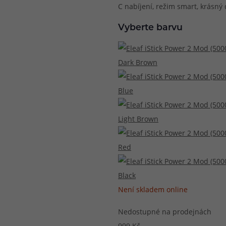
C nabíjení, režim smart, krásný 
při nákupu vědět
m, podle čeho se rozhodnout
nější, než si myslíte
Vyberte barvu
Dark Brown
Blue
Light Brown
Red
Black
Není skladem online
Nedostupné na prodejnách
999 Kč