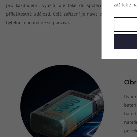
zážitek z n
pro každodenní využití, ale také do společnosti na
příležitostné události. Celé zařízení je navíc příjemně
bytelné a pohodlně se používá.
Obr
Uvnit
bater
bater
nabíd
perfek