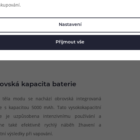
akupování.
Nastavení
Přijmout vše
ovská kapacita baterie
ř těla modu se nachází obrovská integrovaná
ie s kapacitou 5000 mAh. Tato vysokokapacitní
ie je uzpůsobena intenzivnímu používání a
ne také efektivně rychlý náběh žhavení a
tní výsledky při vapování.