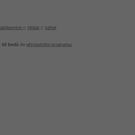
 oblíbených
Hlídat
Sdílet
e
50
bodů
do
věrnostního programu
.