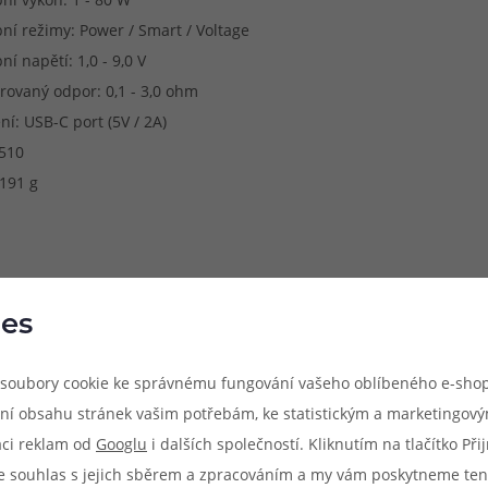
ní režimy: Power / Smart / Voltage
ní napětí: 1,0 - 9,0 V
rovaný odpor: 0,1 - 3,0 ohm
ní: USB-C port (5V / 2A)
 510
 191 g
es
soubory cookie ke správnému fungování vašeho oblíbeného e-shop
ní obsahu stránek vašim potřebám, ke statistickým a marketingov
aci reklam od
Googlu
i dalších společností. Kliknutím na tlačítko Př
e souhlas s jejich sběrem a zpracováním a my vám poskytneme ten