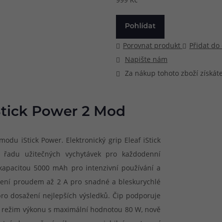
Pohlídat
Porovnat produkt
Přidat do
Napište nám
Za nákup tohoto zboží získát
iStick Power 2 Mod
du iStick Power. Elektronický grip Eleaf iStick
 řadu užitečných vychytávek pro každodenní
 kapacitou 5000 mAh pro intenzivní používání a
íjení proudem až 2 A pro snadné a bleskurychlé
ro dosažení nejlepších výsledků. Čip podporuje
ět režim výkonu s maximální hodnotou 80 W, nově