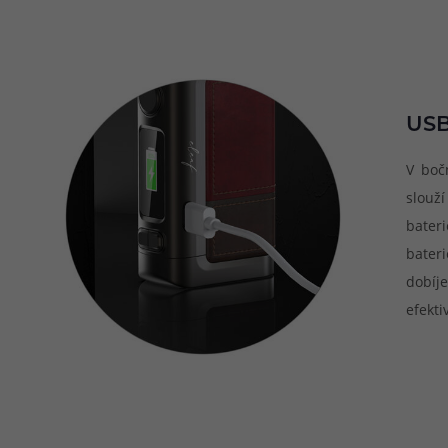
USB
V boč
slouž
bater
bater
dobíj
efekti