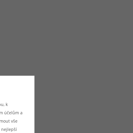
u, k
ým účelům a
ijmout vše
 nejlepší