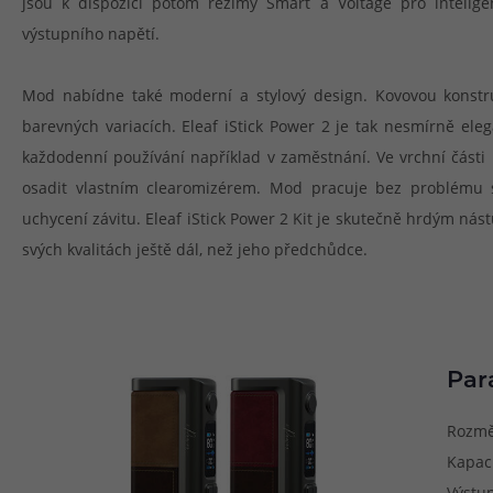
jsou k dispozici potom režimy Smart a Voltage pro intelige
výstupního napětí.
Mod nabídne také moderní a stylový design. Kovovou konstru
barevných variacích. Eleaf iStick Power 2 je tak nesmírně eleg
každodenní používání například v zaměstnání. Ve vrchní části
osadit vlastním clearomizérem. Mod pracuje bez problému 
uchycení závitu. Eleaf iStick Power 2 Kit je skutečně hrdým nás
svých kvalitách ještě dál, než jeho předchůdce.
Par
Rozmě
Kapac
Výstup