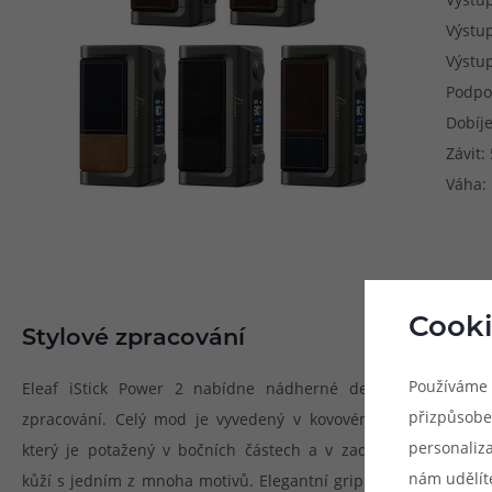
Výstup
Výstup
Podpo
Dobíje
Závit:
Váha:
Cooki
Stylové zpracování
Používáme 
Eleaf iStick Power 2 nabídne nádherné designové
přizpůsobe
zpracování. Celý mod je vyvedený v kovovém rámu,
personaliz
který je potažený v bočních částech a v zadní části
nám udělít
kůží s jedním z mnoha motivů. Elegantní grip se hodí