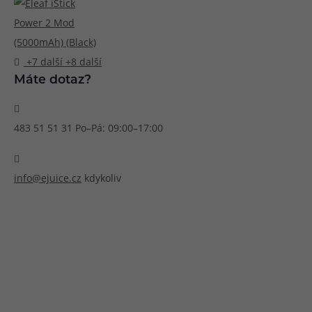
Článek:
Vybíráme e-liquid, aneb co potřebujete 
Článek:
Vybíráte první e-cigaretu? Poradíme vá
Článek:
Jak namíchat vlastní e-liquid? Je to snad
+7 další
+8 další
Máte dotaz?
483 51 51 31
Po–Pá: 09:00–17:00
info@ejuice.cz
kdykoliv