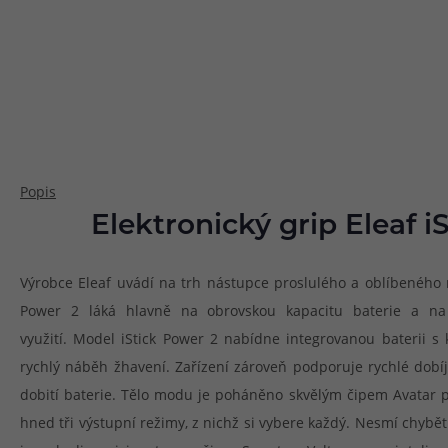
Popis
Elektronický grip Eleaf 
Výrobce Eleaf uvádí na trh nástupce proslulého a oblíbeného mo
Power 2 láká hlavně na obrovskou kapacitu baterie a na
využití. Model iStick Power 2 nabídne integrovanou baterii s
rychlý náběh žhavení. Zařízení zároveň podporuje rychlé dob
dobití baterie. Tělo modu je poháněno skvělým čipem Avatar p
hned tři výstupní režimy, z nichž si vybere každý. Nesmí chyb