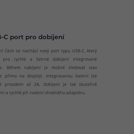
-C port pro dobíjení
ní části se nachází nový port typu USB-C, který
í pro rychlé a šetrné dobíjení integrované
ie. Během nabíjení je možné sledovat stav
ie přímo na displeji. Integrovanou baterii lze
et proudem až 2A, dobíjení je tak skutečně
vní a rychlé při zvolení vhodného adaptéru.