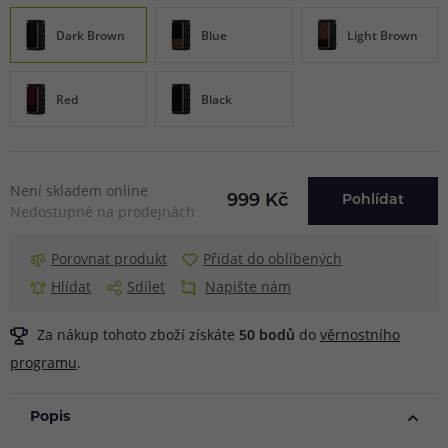
Dark Brown
Blue
Light Brown
Red
Black
Není skladem online
999 Kč
Pohlídat
Nedostupné na prodejnách
Porovnat produkt
Přidat do oblíbených
Hlídat
Sdílet
Napište nám
Za nákup tohoto zboží získáte
50
bodů
do
věrnostního
programu
.
Popis