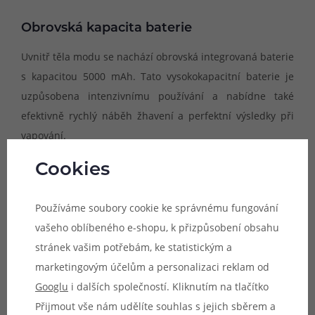
Obrovská kapacita baterie
Uvnitř těla modu se nachází obrovská integrovaná baterie
s kapacitou 5000 mAh. Tato vysokokapacitní baterie je
uzpůsobena intenzivnímu používání a nabídne také
efektivně rychlý náběh žhavení a perfektní výsledky při
vapování.
Cookies
Používáme soubory cookie ke správnému fungování
vašeho oblíbeného e-shopu, k přizpůsobení obsahu
stránek vašim potřebám, ke statistickým a
marketingovým účelům a personalizaci reklam od
Googlu
i dalších společností. Kliknutím na tlačítko
Přijmout vše nám udělíte souhlas s jejich sběrem a