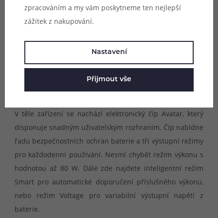
zpracováním a my vám poskytneme ten nejlepší
zážitek z nakupování.
Nastavení
Přijmout vše
Intuitivní režimy
V těle zařízení se nachází elektronický čip Avatar, který
disponuje snadným uživatelským rozhraním. Čip nabídne
řadu bezpečnostních ochran baterie a tři výstupní režimy
pro každodenní používání. Nesmí chybět režim výkonu s
hodnotou až 80 W. Dále zde najdete inteligentní režim
Smart pro automatické doporučení příslušného výkonu,
nebo režim Voltage pro variabilní výstupní napětí z
baterie.