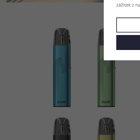
zážitek z n