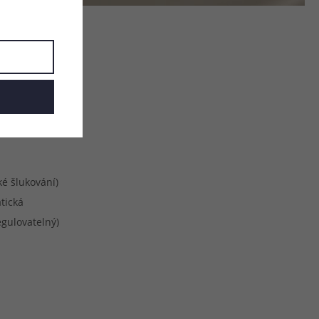
u
m
é šlukování)
tická
egulovatelný)