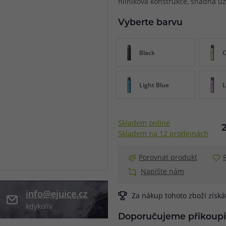
hliníková konstrukce, snadná uži
při nákupu vědět
Vyberte barvu
m, podle čeho se rozhodnout
nější, než si myslíte
Black
C
Light Blue
L
Skladem online
Skladem na 12 prodejnách
Porovnat produkt
Napište nám
info@ejuice.cz
Za nákup tohoto zboží získ
kdykoliv
Doporučujeme přikoupi