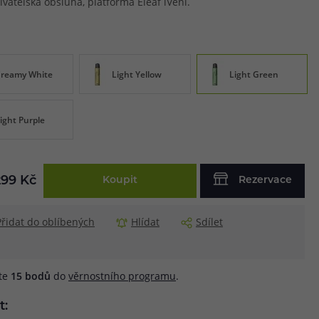
vatelská obsluha, platforma Eleaf iVeni.
reamy White
Light Yellow
Light Green
ight Purple
299 Kč
Koupit
Rezervace
Přidat do oblíbených
Hlídat
Sdílet
áte
15
bodů
do
věrnostního programu
.
t: