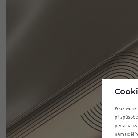
Cooki
Používáme 
přizpůsobe
personaliz
nám udělít