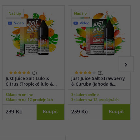
Náš tip
Náš tip
Video
Video
(2)
(3)
Just Juice Salt Lulo &
Just Juice Salt Strawberry
J
Citrus (Tropické lulo &
& Curuba (Jahoda &
L
citron) 10ml
curuba) 10ml
1
Skladem online
Skladem online
S
Skladem na 12 prodejnách
Skladem na 12 prodejnách
S
239 Kč
Koupit
239 Kč
Koupit
2