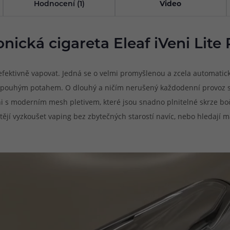
Hodnocení (1)
Video
onická cigareta Eleaf iVeni Lite 
 efektivně vapovat. Jedná se o velmi promyšlenou a zcela automatic
 se pouhým potahem. O dlouhý a ničím nerušený každodenní provoz s
ni s moderním mesh pletivem, které jsou snadno plnitelné skrze boč
í chtějí vyzkoušet vaping bez zbytečných starostí navíc, nebo hledaj