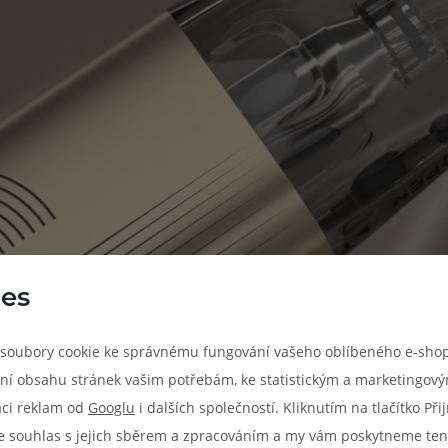
es
soubory cookie ke správnému fungování vašeho oblíbeného e-shop
ní obsahu stránek vašim potřebám, ke statistickým a marketingov
aci reklam od
Googlu
i dalších společností. Kliknutím na tlačítko Př
e souhlas s jejich sběrem a zpracováním a my vám poskytneme ten