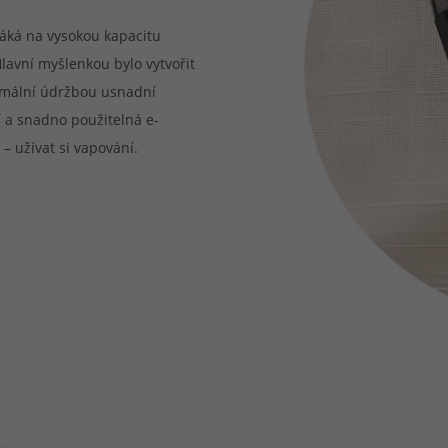
 Láká na vysokou kapacitu
Hlavní myšlenkou bylo vytvořit
imální údržbou usnadní
í a snadno použitelná e-
 – užívat si vapování.