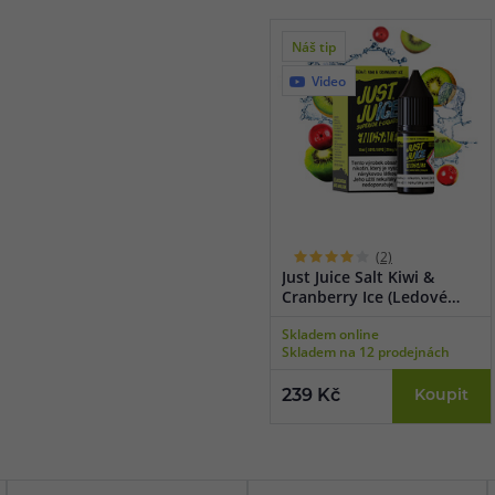
Náš tip
Video
(2)
Just Juice Salt Kiwi &
Cranberry Ice (Ledové
kiwi & brusinka) 10ml
Skladem online
Skladem na 12 prodejnách
239 Kč
Koupit