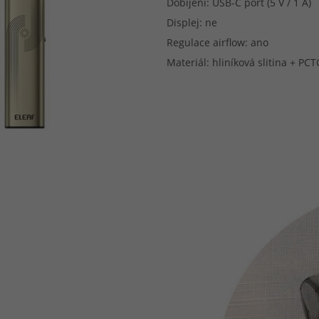
Dobíjení: USB-C port (5 V / 1 A)
Displej: ne
Regulace airflow: ano
Materiál: hliníková slitina + PCT