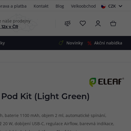
rava a platba
Kontakt
Blog
Velkoobchod
CZK
EUR
e naše prodejny
 12x v ČR
čky
Novinky
Akční nabídka
e
i-Ohm
illa
 Alpha
4
G5
 S&V
e Pod Kit (Light Green)
 V2
00 Pro
Mini
S&V
ah, baterie 1100 mAh, objem 2 ml, automatické spínání,
220
 3v1
45
 20 W, dobíjení USB-C, regulace Airflow, barevná indikace,
Zobrazit produkty
Zobrazit produkty
Zobrazit produkty
Zobrazit produkty
Zobrazit produkty
Zobrazit produkty