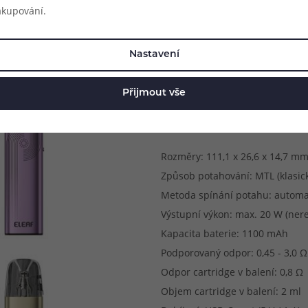
akupování.
Nastavení
Přijmout vše
Parametry produkt
Rozměry: 111,1 x 26,6 x 14,7 m
Způsob potahování: MTL (klasick
Metoda spínání potahu: automa
Výstupní výkon: max. 20 W (ner
Kapacita baterie: 1100 mAh
Podporovaný odpor: 0,45 - 3,0 Ω
Odpor cartridge v balení: 0,8 Ω
Objem cartridge v balení: 2 ml