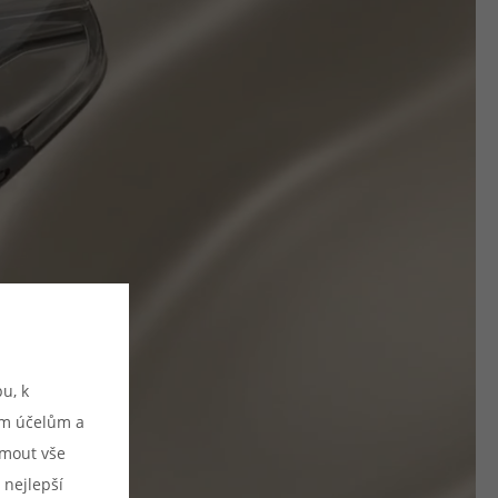
u, k
ým účelům a
ijmout vše
 nejlepší