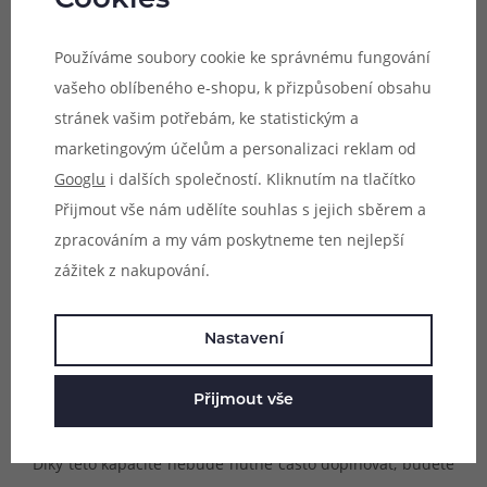
Cookies
Používáme soubory cookie ke správnému fungování
vašeho oblíbeného e-shopu, k přizpůsobení obsahu
stránek vašim potřebám, ke statistickým a
marketingovým účelům a personalizaci reklam od
Googlu
i dalších společností. Kliknutím na tlačítko
Přijmout vše nám udělíte souhlas s jejich sběrem a
zpracováním a my vám poskytneme ten nejlepší
zážitek z nakupování.
Nastavení
Praktické doplňování
Přijmout vše
Friobar Nano V2 Duomesh nabídne obrovský objem
integrované cartridge. Ta totiž pojme až 5ml e-liquidu.
Díky této kapacitě nebude nutné často doplňovat, budete