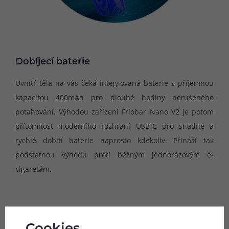
Dobíjecí baterie
Uvnitř těla na vás čeká integrovaná baterie s příjemnou
kapacitou 400mAh pro dlouhé hodiny nerušeného
potahování. Výhodou zařízení Friobar Nano V2 je potom
přítomnost moderního rozhraní USB-C pro snadné a
rychlé dobití baterie naprosto kdekoliv. Přináší tak
podstatnou výhodu proti běžným jednorázovým e-
cigaretám.