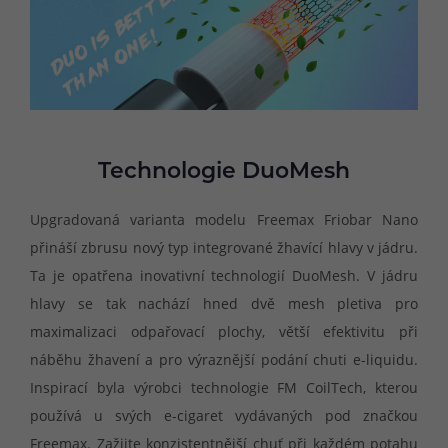
Technologie DuoMesh
Upgradovaná varianta modelu Freemax Friobar Nano
přináší zbrusu nový typ integrované žhavící hlavy v jádru.
Ta je opatřena inovativní technologií DuoMesh. V jádru
hlavy se tak nachází hned dvě mesh pletiva pro
maximalizaci odpařovací plochy, větší efektivitu při
náběhu žhavení a pro výraznější podání chuti e-liquidu.
Inspirací byla výrobci technologie FM CoilTech, kterou
používá u svých e-cigaret vydávaných pod značkou
Freemax. Zažijte konzistentnější chuť při každém potahu