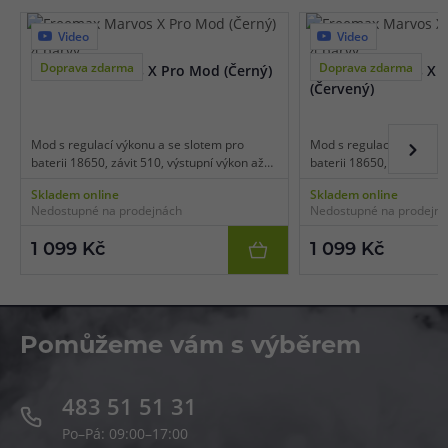
Video
Video
4 barvy
4 barvy
Doprava zdarma
Doprava zdarma
Freemax Marvos X Pro Mod (Černý)
Freemax Marvos X 
(Červený)
Mod s regulací výkonu a se slotem pro
Mod s regulací výkonu a 
baterii 18650, závit 510, výstupní výkon až
baterii 18650, závit 510,
100 W, USB-C nabíjení, čipset FM CHIP 2.0,
100 W, USB-C nabíjení, č
Skladem online
Skladem online
efektivní podsvícení modu, smart režim,
efektivní podsvícení mod
Nedostupné na prodejnách
Nedostupné na prodejn
manuální zámek.
manuální zámek.
1 099 Kč
1 099 Kč
Pomůžeme vám s výběrem
483 51 51 31
Po–Pá: 09:00–17:00