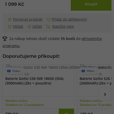
1 099 Kč
Koupit
Porovnat produkt
Přidat do oblíbených
Hlídat
Sdílet
Napište nám
Za nákup tohoto zboží získáte
55
bodů
do
věrnostního
programu
.
Doporučujeme přikoupit:
Video
Video
(17)
(3)
Baterie Golisi S30 INR 18650 (35A)
Baterie Golisi S26 I
(3000mAh) (2ks + pouzdro)
(2600mAh) (2ks + p
Skladem online
Skladem online
Skladem na 12 prodejnách
Skladem na 10 prodejn