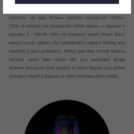
Mod Marvos X Pro nabídne nejen přehledné uživatelské
rozhraní, ale také širokou nabídku výstupních režimů.
Těšit se můžete na standardní režim výkonu s regulací v
rozsahu 5 - 100 W, nebo na intuitivní režim Smart, který
omezí rozsah výkonu dle naměřeného odporu tělíska, aby
nedošlo k jeho poškození. Mimo tyto dva režimy výkonu
můžete využít také režim VPC pro nastavení křivky
žhavení pro první fáze potahu a režim Bypass pro přímé
výstupní napětí z baterie ve stylu mechanických modů.