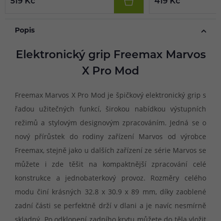
519 Kč
419 Kč
Popis
Elektronický grip Freemax Marvos
X Pro Mod
Freemax Marvos X Pro Mod je špičkový elektronický grip s
řadou užitečných funkcí, širokou nabídkou výstupních
režimů a stylovým designovým zpracováním. Jedná se o
nový přírůstek do rodiny zařízení Marvos od výrobce
Freemax, stejně jako u dalších zařízení ze série Marvos se
můžete i zde těšit na kompaktnější zpracování celé
konstrukce a jednobaterkový provoz. Rozměry celého
modu činí krásných 32.8 x 30.9 x 89 mm, díky zaoblené
zadní části se perfektně drží v dlani a je navíc nesmírně
skladný. Po odklopení zadního krytu můžete do těla vložit