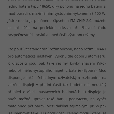
jednu baterii typu 18650, díky pohonu na jednu baterii si
mod poradí s maximálním výstupním výkonem až 100 W.
Jádro modu je poháněno čipsetem FM CHIP 2.0, můžete
se tak těšit na perfektní odezvu při žhavení, řadu
bezpečnostních prvků a hned čtyři výstupní režimy.
Lze používat standardní režim výkonu, nebo režim SMART
pro automatické nastavení výkonu dle odporu atomizéru.
K dispozici jsou pak také režimy křivky žhavení (VPC),
nebo přímého výstupního napětí z baterie (Bypass). Mod
disponuje také přehledným uživatelským rozhraním, na
velkém displeji v přední části tak budete mít neustálý
přehled o všech nastavených hodnotách. U displeje je
navíc možné upravit také barvu podsvícení, na výběr
máte hned pět barev. Mezi dalšími zajímavými prvky pak
lze jmenovat také LED podsvícení celého modu, které lze