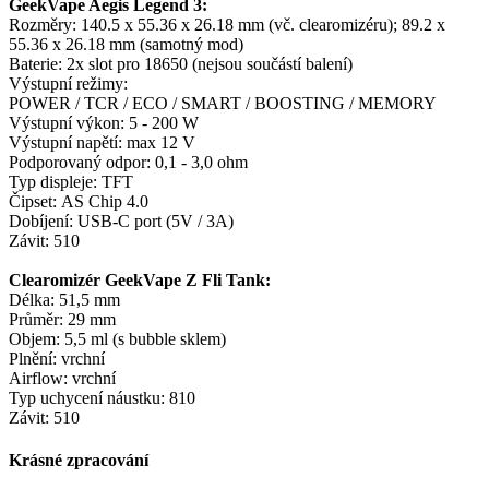
GeekVape Aegis Legend 3:
Rozměry: 140.5 x 55.36 x 26.18 mm (vč. clearomizéru); 89.2 x
55.36 x 26.18 mm (samotný mod)
Baterie: 2x slot pro 18650 (nejsou součástí balení)
Výstupní režimy:
POWER / TCR / ECO / SMART / BOOSTING / MEMORY
Výstupní výkon: 5 - 200 W
Výstupní napětí: max 12 V
Podporovaný odpor: 0,1 - 3,0 ohm
Typ displeje: TFT
Čipset: AS Chip 4.0
Dobíjení: USB-C port (5V / 3A)
Závit: 510
Clearomizér GeekVape Z Fli Tank:
Délka: 51,5 mm
Průměr: 29 mm
Objem: 5,5 ml (s bubble sklem)
Plnění: vrchní
Airflow: vrchní
Typ uchycení náustku: 810
Závit: 510
Krásné zpracování