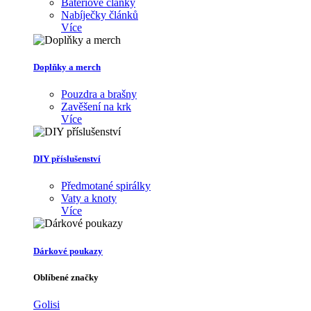
Bateriové články
Nabíječky článků
Více
Doplňky a merch
Pouzdra a brašny
Zavěšení na krk
Více
DIY příslušenství
Předmotané spirálky
Vaty a knoty
Více
Dárkové poukazy
Oblíbené značky
Golisi