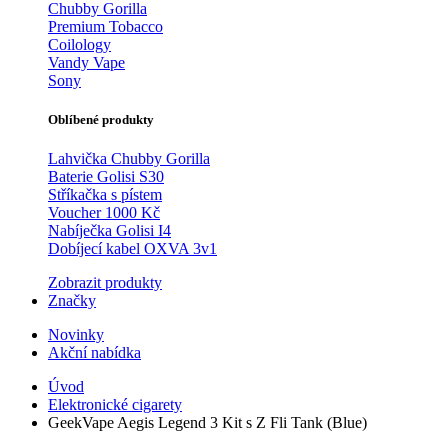
Chubby Gorilla
Premium Tobacco
Coilology
Vandy Vape
Sony
Oblíbené produkty
Lahvička Chubby Gorilla
Baterie Golisi S30
Stříkačka s pístem
Voucher 1000 Kč
Nabíječka Golisi I4
Dobíjecí kabel OXVA 3v1
Zobrazit produkty
Značky
Novinky
Akční nabídka
Úvod
Elektronické cigarety
GeekVape Aegis Legend 3 Kit s Z Fli Tank (Blue)