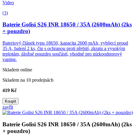
Video
(3)
Baterie Golisi S26 INR 18650 / 35A (2600mAh) (2ks
+ pouzdro)
Bateriový článek typu 18650, kapacita 2600 mAh, vybíjecí proud
35 A, balení 2 ks, čip s ochranou proti přebití, zkratu a vysokým
teplotám, úložné pouzdro součástí, vhodné pro nízkoodporový
vaping.
Skladem online
Skladem na 10 prodejnách
419 Kč
Koupit
zavřít
Baterie Golisi S26 INR 18650 / 35A (2600mAh) (2ks
+ pouzdro)