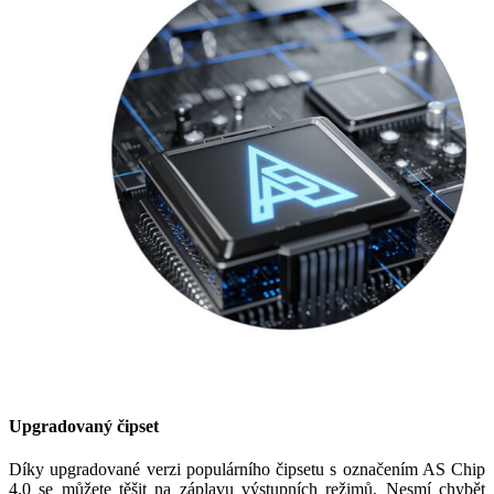
Upgradovaný čipset
Díky upgradované verzi populárního čipsetu s označením AS Chip
4.0 se můžete těšit na záplavu výstupních režimů. Nesmí chybět