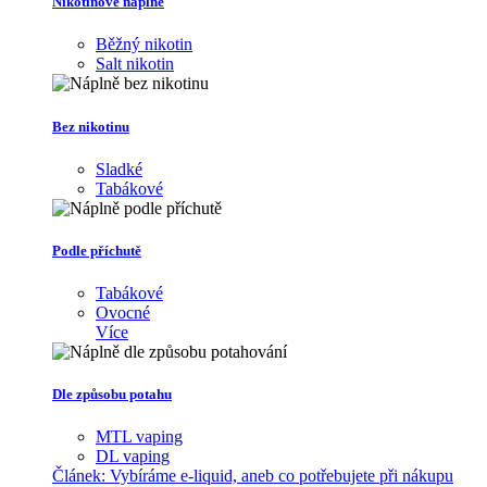
Nikotinové náplně
Běžný nikotin
Salt nikotin
Bez nikotinu
Sladké
Tabákové
Podle příchutě
Tabákové
Ovocné
Více
Dle způsobu potahu
MTL vaping
DL vaping
Článek:
Vybíráme e-liquid, aneb co potřebujete při nákupu