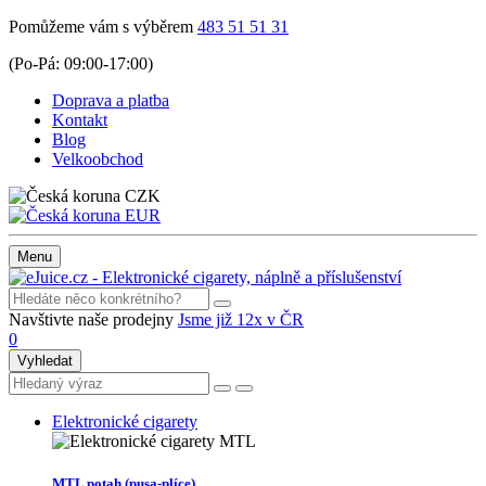
Pomůžeme vám s výběrem
483 51 51 31
(Po-Pá: 09:00-17:00)
Doprava a platba
Kontakt
Blog
Velkoobchod
CZK
EUR
Menu
Navštivte naše prodejny
Jsme již 12x v ČR
0
Vyhledat
Elektronické cigarety
MTL potah (pusa-plíce)