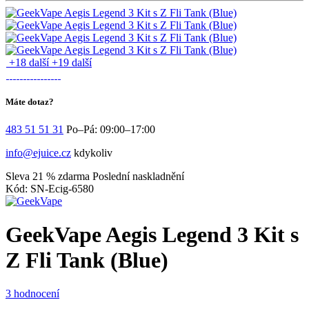
+18 další
+19 další
Máte dotaz?
483 51 51 31
Po–Pá: 09:00–17:00
info@ejuice.cz
kdykoliv
Sleva 21 %
zdarma
Poslední naskladnění
Kód: SN-Ecig-6580
GeekVape Aegis Legend 3 Kit s
Z Fli Tank (Blue)
3 hodnocení