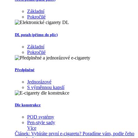
Základní
Pokročilé
DL potah (přímo do plic)
Základní
Pokročilé
Předplněné
Jednorázové
S výměnnou kapslí
Dle konstrukce
POD systémy
Pen-style sady
Více
Článek:
Vybíráte první e-cigaretu? Poradíme vám, podle čeho