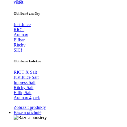
vědět
Oblíbené značky
Just Juice
RIOT
Aramax
Elfbar
Ritchy
SIC!
Oblíbené kolekce
RIOT X Salt
Just Juice Salt
Impress Salt
Ritchy Salt
Elfliq Salt
Aramax 4pack
Zobrazit produkty
Báze a příchutě