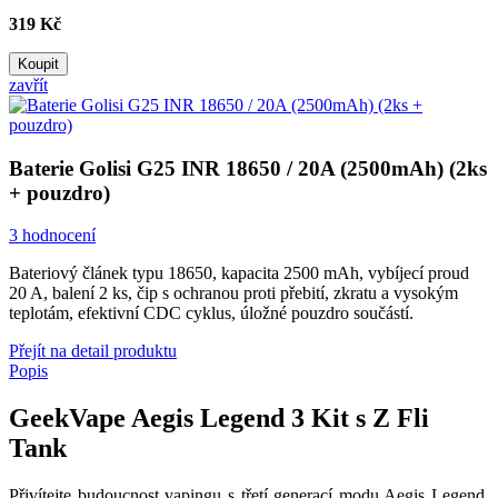
319 Kč
Koupit
zavřít
Baterie Golisi G25 INR 18650 / 20A (2500mAh) (2ks
+ pouzdro)
3 hodnocení
Bateriový článek typu 18650, kapacita 2500 mAh, vybíjecí proud
20 A, balení 2 ks, čip s ochranou proti přebití, zkratu a vysokým
teplotám, efektivní CDC cyklus, úložné pouzdro součástí.
Přejít na detail produktu
Popis
GeekVape Aegis Legend 3 Kit s Z Fli
Tank
Přivítejte budoucnost vapingu s třetí generací modu Aegis Legend.