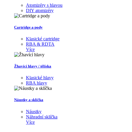
Atomizéry s hlavou
DIY atomizéry
Cartridge a pody
Klasické cartridge
RBA & RDTA
Více
Žhavící hlavy / tělíska
Klasické hlavy
RBA hlavy
Náustky a sklíčka
Náustky
Náhradní sklíčka
Více