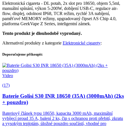
Elektronická cigareta - DL potah, 2x slot pro 18650, objem 5,5ml,
manuální spínání, výkon 5-200W, dobíjení USB-C, regulace air-
flow, displej, odolnost IP68, TCR režim, rychlé 3A nabíjení,
paměťové MEMORY režimy, upgradovaný čipset AS Chip 4.0,
platforma GeekVape Z Series, inteligentní zámek.
Tento produkt je dlouhodobě vyprodaný.
Alternativní produkty z kategorie
Elektronické cigarety
:
Doporučujeme přikoupit:
Video
(17)
Baterie Golisi S30 INR 18650 (35A) (3000mAh) (2ks
+ pouzdro)
Bateriový článek typu 18650, kapacita 3000 mAh, maximální
vybíjecí proud 35 A, balení 2 ks, čip s ochranou proti přebití, zkratu
a vysokým teplotám, úložné pouzdro součástí, vhodné pro