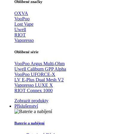
Oblíbené značky
OXVA
VooPoo
Lost Vape
Uwell
RIOT
Vaporesso
Oblíbené série
VooPoo Argus Multi-Ohm
Uwell Caliburn GPP Alpha
VooPoo UFORCE-X
LV E-Plus Dual Mesh V2
Vaporesso LUXE X
RIOT Connex 1000
Zobrazit produkty
Příslušenství
Baterie a nabíjení