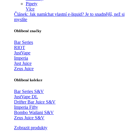
Pipety
Více
Článek:
Jak namíchat vlastní e-liquid? Je to snadnější, než si
myslíte
Oblíbené značky
Bar Series
RIOT
JustVape
Imperia
Just Juice
Zeus Juice
Oblíbené kolekce
Bar Series S&V
JustVape DL
Drifter Bar Juice S&V
Imperia Fifty
Bombo Wailani S&V
Zeus Juice S&V
Zobrazit produkty