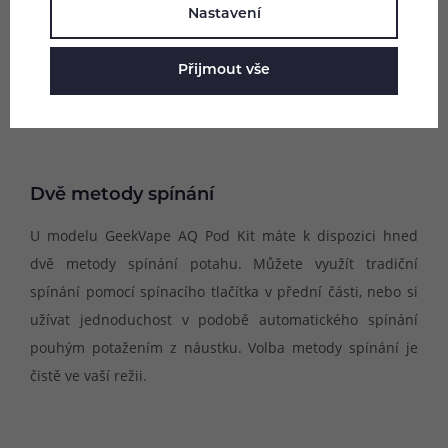
Nastavení
Přijmout vše
Dvě metody spínání
U modelu GeekVape AQ Pod Kit máte k dispozici hned
dvě metody spínání potahu. Můžete využít tradiční
spínání pomocí spínacího tlačítka v přední části, nebo si
užívat jednoduchost v podobě automatického spínání
pouhým potažením z náustku. Volba metody spínání je
čistě ve vaší režii.