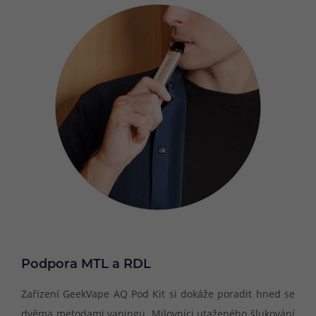
Podpora MTL a RDL
Zařízení GeekVape AQ Pod Kit si dokáže poradit hned se
dvěma metodami vapingu. Milovníci utaženého šlukování