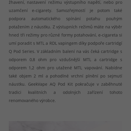
žhavení, nastavení režimu výstupního napětí, nebo pro
uzamčení e-cigarety. Samozřejmostí je potom také
podpora automatického spínání potahu pouhým
potažením z náustku. Z výstupních režimů máte na výběr
hned tři režimy pro různé formy potahování, e-cigareta si
umí poradit s MTL a RDL vapingem díky podpoře cartridgí
Q Pod Series. V základním balení na vás čeká cartridge s
odporem 0,8 ohm pro vzdušnější MTL a cartridge s
odporem 1,2 ohm pro utažené MTL vapování. Nabídne
také objem 2 ml a pohodlné vrchní plnění po sejmutí
náustku. GeekVape AQ Pod Kit pokračuje v zaběhnuté
tradici kvalitních a odolných zařízení tohoto
renomovaného výrobce.