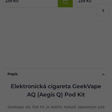
239 Kč
239 Kč
Popis
Elektronická cigareta GeekVape
AQ (Aegis Q) Pod Kit
GeekVape AQ Pod Kit je dalším, bohatě vybaveným pod