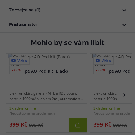
Zeptejte se (0)
Příslušenství
Mohlo by se vám líbit
Video
Video
6 barev
6 barev
-33 %
-33 %
GeekVape AQ Pod Kit (Black)
GeekVape AQ Pod Kit
Elektronická cigareta - MTL a RDL potah,
Elektronická cigareta - 
baterie 1000mAh, objem 2ml, automatické
baterie 1000mAh, objem
a manuální spínání, automatický výkon 5 -
a manuální spínání, auto
Skladem online
Skladem online
25 W, dobíjení USB-C, inteligentní detekce
25 W, dobíjení USB-C, int
Nedostupné na prodejnách
Nedostupné na prodejn
odporu, regulace air-flow, kompatibilní s
odporu, regulace air-flow
platformou Q Pod Series, zvýšená odolnost
platformou Q Pod Series
399 Kč
399 Kč
599 Kč
599 Kč
Tri-proof, multifunkční ovládací tlačítko.
Tri-proof, multifunkční ov