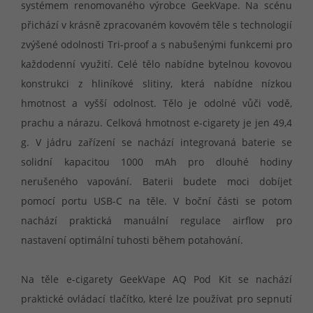
systémem renomovaného výrobce GeekVape. Na scénu
přichází v krásně zpracovaném kovovém těle s technologií
zvýšené odolnosti Tri-proof a s nabušenými funkcemi pro
každodenní využití. Celé tělo nabídne bytelnou kovovou
konstrukci z hliníkové slitiny, která nabídne nízkou
hmotnost a vyšší odolnost. Tělo je odolné vůči vodě,
prachu a nárazu. Celková hmotnost e-cigarety je jen 49,4
g. V jádru zařízení se nachází integrovaná baterie se
solidní kapacitou 1000 mAh pro dlouhé hodiny
nerušeného vapování. Baterii budete moci dobíjet
pomocí portu USB-C na těle. V boční části se potom
nachází praktická manuální regulace airflow pro
nastavení optimální tuhosti během potahování.
Na těle e-cigarety GeekVape AQ Pod Kit se nachází
praktické ovládací tlačítko, které lze používat pro sepnutí