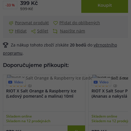
399 Kč
-33 %
Koupit
599 Kč
Porovnat produkt
Přidat do oblíbených
Hlídat
Sdílet
Napište nám
Za nákup tohoto zboží získáte
20
bodů
do
věrnostního
programu
.
Doporučujeme přikoupit:
Video
Video
(5)
(3)
RIOT X Salt Orange & Raspberry Ice
RIOT X Salt Sour P
(Ledový pomeranč a malina) 10ml
(Ananas a nakyslá m
Skladem online
Skladem online
Skladem na 12 prodejnách
Skladem na 12 prodejn