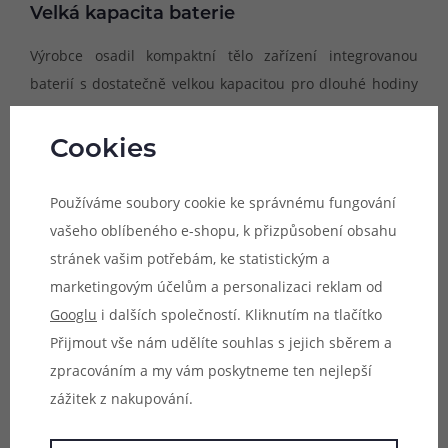
Velká kapacita baterie
Výrobce osadil kompaktní tělo zařízení integrovanou
baterií s dostatečně velkou kapacitou pro dlouhé hodiny
nerušeného a intenzivního vapingu. Kapacita této baterie
činí 1000 mAh a postará se o skvělý zážitek z vapování. V
Cookies
případě nutnosti si pak můžete baterii kdykoliv dobít
prostřednictvím portu USB-C umístěném ve spodní části.
Používáme soubory cookie ke správnému fungování
vašeho oblíbeného e-shopu, k přizpůsobení obsahu
stránek vašim potřebám, ke statistickým a
marketingovým účelům a personalizaci reklam od
Googlu
i dalších společností. Kliknutím na tlačítko
Přijmout vše nám udělíte souhlas s jejich sběrem a
zpracováním a my vám poskytneme ten nejlepší
zážitek z nakupování.