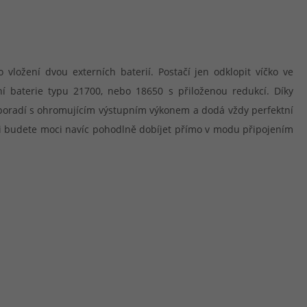
 vložení dvou externích baterií. Postačí jen odklopit víčko ve
tní baterie typu 21700, nebo 18650 s přiloženou redukcí. Díky
poradí s ohromujícím výstupním výkonem a dodá vždy perfektní
 si budete moci navíc pohodlně dobíjet přímo v modu připojením