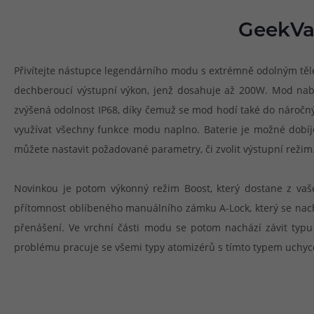
GeekVap
Přivítejte nástupce legendárního modu s extrémně odolným těl
dechberoucí výstupní výkon, jenž dosahuje až 200W. Mod nabí
zvýšená odolnost IP68, díky čemuž se mod hodí také do náročn
využívat všechny funkce modu naplno. Baterie je možné dobíje
můžete nastavit požadované parametry, či zvolit výstupní režim
Novinkou je potom výkonný režim Boost, který dostane z va
přítomnost oblíbeného manuálního zámku A-Lock, který se nach
přenášení. Ve vrchní části modu se potom nachází závit typ
problému pracuje se všemi typy atomizérů s tímto typem uchycen