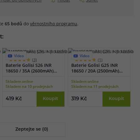
áte
65
bodů
do
věrnostního programu
.
t:
Video
Video
(3)
(1)
Baterie Golisi S26 INR
Baterie Golisi G25 INR
18650 / 35A (2600mAh)
18650 / 20A (2500mAh)
(2ks + pouzdro)
(2ks + pouzdro)
Skladem online
Skladem online
Skladem na 10 prodejnách
Skladem na 11 prodejnách
419 Kč
Koupit
319 Kč
Koupit
Zeptejte se (0)