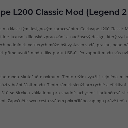
e L200 Classic Mod (Legend 2 
em a klasickým designovým zpracováním. GeekVape L200 Classic Mo
dne luxusní dílenské zpracování a nadčasový design, který vyc
ých podmínek, ve kterých může být vystaven vodě, prachu, nebo ná
t přímo uvnitř modu díky portu USB-C. Po zapnutí modu vás uvítá
.
šeho modu skutečně maximum. Tento režim využijí zejména mil
ází v boční části modu. Tento zámek slouží pro rychlé a efektiv
u 510 se širokou základnou pro snadné uchycení i průměrově si
í. Započněte svou cestu světem pokročilého vapingu právě teď a za