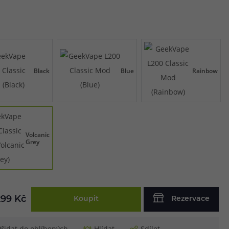
Black
Blue
Rainbow
Volcanic
Grey
299 Kč
Koupit
Rezervace
Přidat do oblíbených
Hlídat
Sdílet