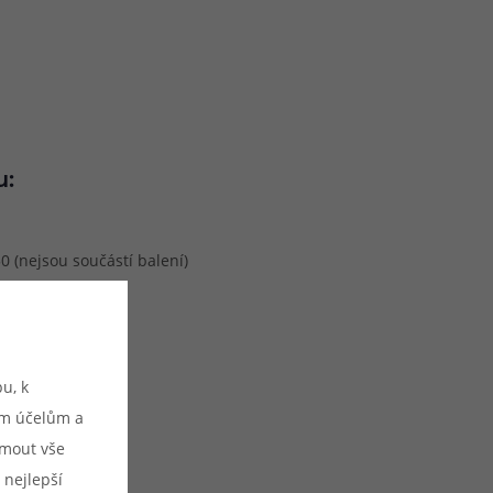
u:
50 (nejsou součástí balení)
hm
u, k
ým účelům a
ijmout vše
 nejlepší