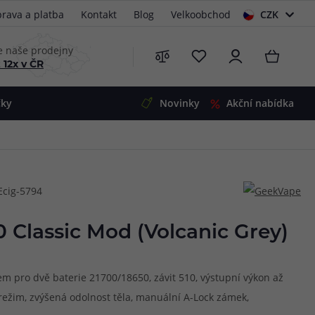
rava a platba
Kontakt
Blog
Velkoobchod
CZK
EUR
e naše prodejny
 12x v ČR
čky
Novinky
Akční nabídka
e
i-Ohm
illa
Ecig-5794
 Alpha
4
G5
 S&V
Classic Mod (Volcanic Grey)
 V2
00 Pro
Mini
S&V
em pro dvě baterie 21700/18650, závit 510, výstupní výkon až
220
 3v1
45
 režim, zvýšená odolnost těla, manuální A-Lock zámek,
Zobrazit produkty
Zobrazit produkty
Zobrazit produkty
Zobrazit produkty
Zobrazit produkty
Zobrazit produkty