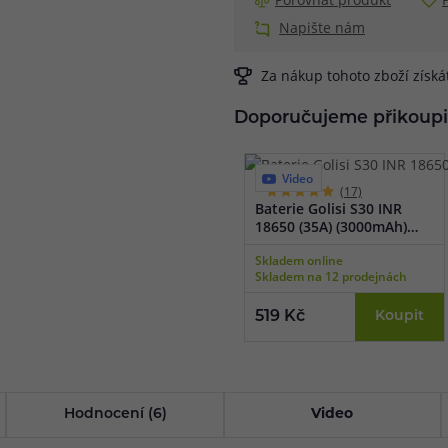
Napište nám
Za nákup tohoto zboží získ
Doporučujeme přikoupi
Video
(17)
Baterie Golisi S30 INR
18650 (35A) (3000mAh)
(2ks + pouzdro)
Skladem online
Skladem na 12 prodejnách
519 Kč
Koupit
Hodnocení (6)
Video