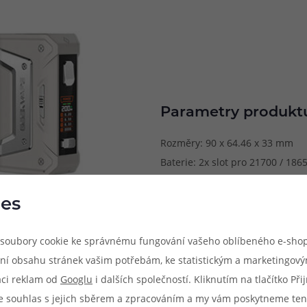
Parametry produkt
Rozměry: 90 x 64.46 x 33 mm
Baterie: 2x slot pro 21700 / 186
Výstupní výkon: 5 - 200 W
Výstupní napětí: max 12 V
es
Podporovaný odpor: 0,1 - 3,0 o
Dobíjení: USB-C port
soubory cookie ke správnému fungování vašeho oblíbeného e-shop
Závit: 510
ní obsahu stránek vašim potřebám, ke statistickým a marketingov
aci reklam od
Googlu
i dalších společností. Kliknutím na tlačítko Př
e souhlas s jejich sběrem a zpracováním a my vám poskytneme ten