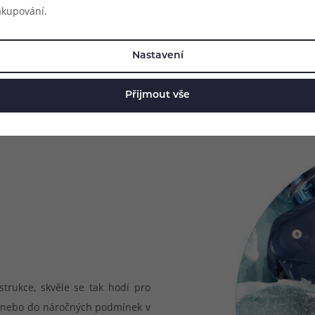
akupování.
Nastavení
Přijmout vše
trukce, skvěle se tak hodí pro
ty, nebo do náročných podmínek v