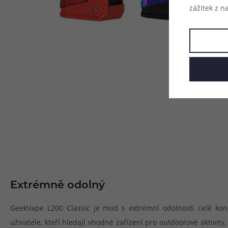
zážitek z n
Extrémně odolný
GeekVape L200 Classic je mod s extrémní odolností celé kons
uživatele, kteří hledají vhodné zařízení pro outdoorové aktivi