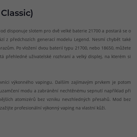
Classic)
d disponuje slotem pro dvě velké baterie 21700 a postará se o
hází z předchozích generací modelu Legend. Nesmí chybět také
razům. Po vložení dvou baterií typu 21700, nebo 18650, můžete
 přehledné uživatelské rozhraní a velký displej, na kterém si
ovníci výkonného vapingu. Dalším zajímavým prvkem je potom
ní uzamčení modu a zabránění nechtěnému sepnutí například při
lnějších atomizérů bez vzniku nevzhledných přesahů. Mod bez
žijte profesionální výkonný vaping na vlastní kůži.