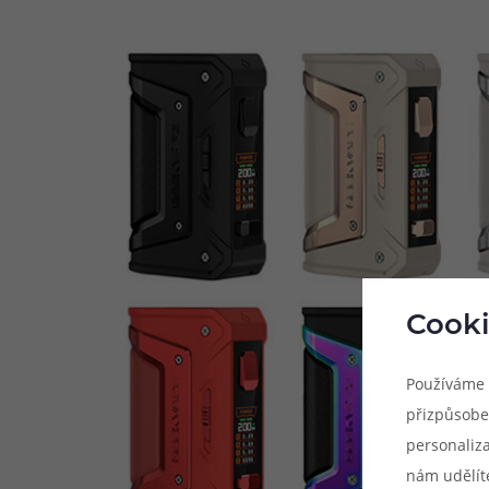
Cooki
Používáme 
přizpůsobe
personaliz
nám udělít