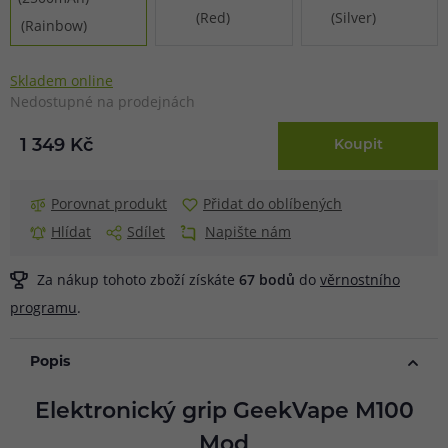
Skladem online
Nedostupné na prodejnách
1 349 Kč
Koupit
Porovnat produkt
Přidat do oblíbených
Hlídat
Sdílet
Napište nám
Za nákup tohoto zboží získáte
67
bodů
do
věrnostního
programu
.
Popis
Elektronický grip GeekVape M100
Mod