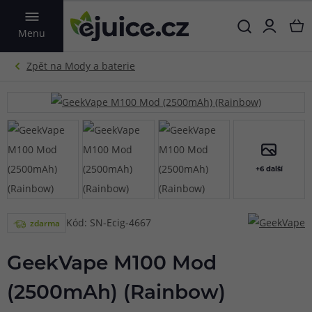
VYHLEDAT
Menu
+6 další
Kód: SN-Ecig-4667
zdarma
GeekVape M100 Mod
(2500mAh) (Rainbow)