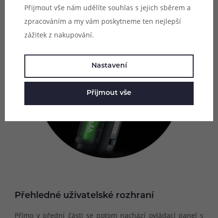
Přijmout vše nám udělíte souhlas s jejich sběrem a
zpracováním a my vám poskytneme ten nejlepší
zážitek z nakupování.
Nastavení
Přijmout vše
Přehledné uživatelské rozhraní
Přímo v přední části se potom nachází ovládací panel s