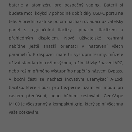
baterie a atomizéru pro bezpečný vaping. Baterii si
budete moci kdykoliv pohodlně dobít díky USB-C portu na
těle. V přední části se potom nachází ovládací uživatelský
panel s regulačními tlačítky, spínacím tlačítkem a
přehledným displejem. Nové uživatelské rozhraní
nabídne ještě snazší orientaci v nastavení všech
parametrů. K dispozici máte tři výstupní režimy, můžete
užívat standardní režim výkonu, režim křivky žhavení VPC,
nebo režim přímého výstupního napětí s názvem Bypass.
V boční části se nachází inovativní uzamykací A-Lock
tlačítko, které slouží pro bezpečné uzamčení modu při
častém přenášení, nebo během cestování. GeekVape
M100 je všestranný a kompaktní grip, který splní všechna
vaše očekávání.