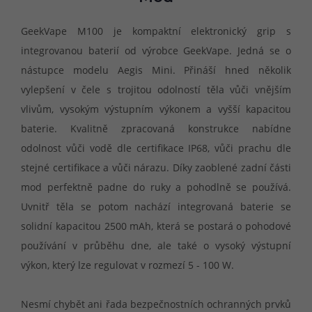
GeekVape M100 je kompaktní elektronický grip s
integrovanou baterií od výrobce GeekVape. Jedná se o
nástupce modelu Aegis Mini. Přináší hned několik
vylepšení v čele s trojitou odolností těla vůči vnějším
vlivům, vysokým výstupním výkonem a vyšší kapacitou
baterie. Kvalitně zpracovaná konstrukce nabídne
odolnost vůči vodě dle certifikace IP68, vůči prachu dle
stejné certifikace a vůči nárazu. Díky zaoblené zadní části
mod perfektně padne do ruky a pohodlně se používá.
Uvnitř těla se potom nachází integrovaná baterie se
solidní kapacitou 2500 mAh, která se postará o pohodové
používání v průběhu dne, ale také o vysoký výstupní
výkon, který lze regulovat v rozmezí 5 - 100 W.
Nesmí chybět ani řada bezpečnostních ochranných prvků