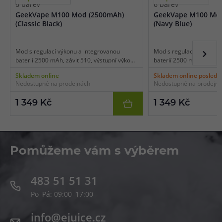
6 barev
6 barev
GeekVape M100 Mod (2500mAh)
GeekVape M100 Mod
(Classic Black)
(Navy Blue)
Mod s regulací výkonu a integrovanou
Mod s regulací výkonu a
baterií 2500 mAh, závit 510, výstupní výkon
baterií 2500 mAh, závit 
až 100 W, USB-C nabíjení, trojitá odolnost
až 100 W, USB-C nabíjení,
Skladem online
Skladem online posledn
těla, přehledné nastavení, manuální A-Lock
těla, přehledné nastaven
Nedostupné na prodejnách
Nedostupné na prodejn
zámek, stabilní Buck-boost výkon.
zámek, stabilní Buck-boo
1 349 Kč
1 349 Kč
Pomůžeme vám s výběrem
483 51 51 31
Po–Pá: 09:00–17:00
info@ejuice.cz