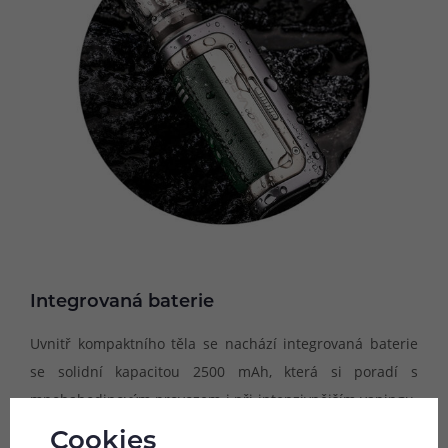
Integrovaná baterie
Uvnitř kompaktního těla se nachází integrovaná baterie
se solidní kapacitou 2500 mAh, která si poradí s
mnohahodinovým provozem i při intenzivnějším vapingu.
O stavu baterie jste neustále informováni přímo na
Cookies