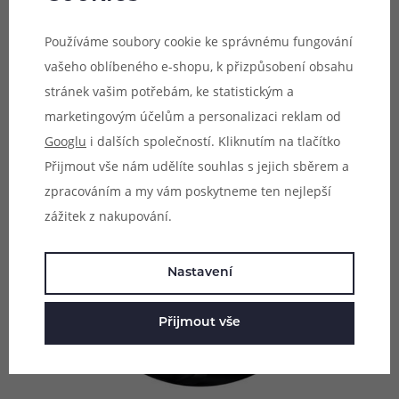
displeji v přední části. V případě nutnosti dobití vás
potěší přítomnost nového portu USB-C pro rychlé
Používáme soubory cookie ke správnému fungování
dobíjení proudem až 2 A.
vašeho oblíbeného e-shopu, k přizpůsobení obsahu
stránek vašim potřebám, ke statistickým a
marketingovým účelům a personalizaci reklam od
Googlu
i dalších společností. Kliknutím na tlačítko
Přijmout vše nám udělíte souhlas s jejich sběrem a
zpracováním a my vám poskytneme ten nejlepší
zážitek z nakupování.
Nastavení
Přijmout vše