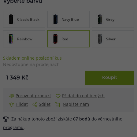
Vyberte barvu
Classic Black
Navy Blue
Grey
Rainbow
Red
Silver
Skladem online poslední kus
Nedostupné na prodejnách
1 349 Kč
Koupit
Porovnat produkt
Přidat do oblíbených
Hlídat
Sdílet
Napište nám
Za nákup tohoto zboží získáte
67
bodů
do
věrnostního
programu
.