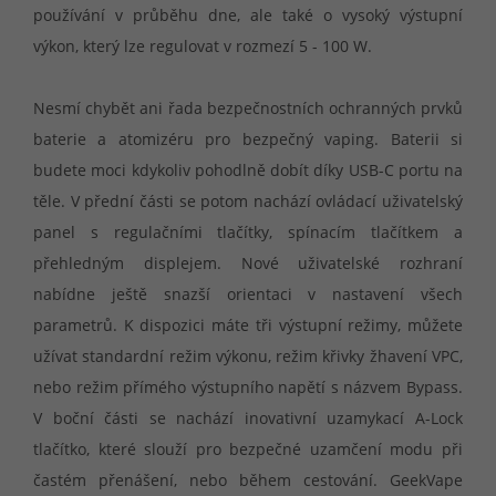
používání v průběhu dne, ale také o vysoký výstupní
výkon, který lze regulovat v rozmezí 5 - 100 W.
Nesmí chybět ani řada bezpečnostních ochranných prvků
baterie a atomizéru pro bezpečný vaping. Baterii si
budete moci kdykoliv pohodlně dobít díky USB-C portu na
těle. V přední části se potom nachází ovládací uživatelský
panel s regulačními tlačítky, spínacím tlačítkem a
přehledným displejem. Nové uživatelské rozhraní
nabídne ještě snazší orientaci v nastavení všech
parametrů. K dispozici máte tři výstupní režimy, můžete
užívat standardní režim výkonu, režim křivky žhavení VPC,
nebo režim přímého výstupního napětí s názvem Bypass.
V boční části se nachází inovativní uzamykací A-Lock
tlačítko, které slouží pro bezpečné uzamčení modu při
častém přenášení, nebo během cestování. GeekVape