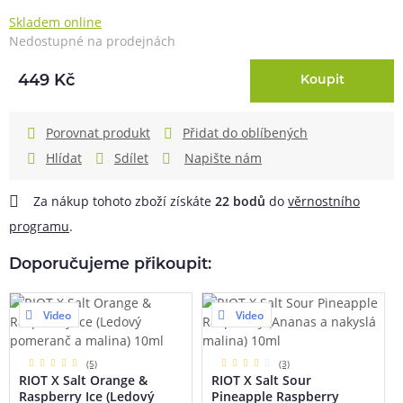
Skladem online
Nedostupné na prodejnách
449 Kč
Koupit
Porovnat produkt
Přidat do oblíbených
Hlídat
Sdílet
Napište nám
Za nákup tohoto zboží získáte
22
bodů
do
věrnostního
programu
.
Doporučujeme přikoupit:
Video
Video
(5)
(3)
RIOT X Salt Orange &
RIOT X Salt Sour
Raspberry Ice (Ledový
Pineapple Raspberry