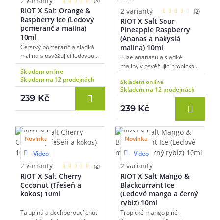
2 varianty
(5)
RIOT X Salt Orange &
2 varianty
(3)
Raspberry Ice (Ledový
RIOT X Salt Sour
pomeranč a malina)
Pineapple Raspberry
10ml
(Ananas a nakyslá
Čerstvý pomeranč a sladká
malina) 10ml
malina s osvěžující ledovou
Fúze ananasu a sladké
tečkou.
maliny v osvěžující tropickou
Skladem online
směs.
Skladem na 12 prodejnách
Skladem online
Skladem na 12 prodejnách
239 Kč
239 Kč
Novinka
Novinka
Video
Video
2 varianty
2 varianty
(2)
RIOT X Salt Cherry
RIOT X Salt Mango &
Coconut (Třešeň a
Blackcurrant Ice
kokos) 10ml
(Ledové mango a černý
rybíz) 10ml
Tajuplná a dechberoucí chuť
Tropické mango plné