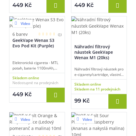
regulace air-flow, inteligentní
regulace air-flow, inteligentní
449 Kč
449 Kč
detekce odporu, režim boost,
detekce odporu, režim boost,
technologie VPU, zámek
technologie VPU, zámek
tlačítka, široký výběr
tlačítka, široký výběr
náustků.
náustků.
Video
6 barev
(1)
GeekVape Wenax S3
Evo Pod Kit (Purple)
Náhradní filtrový
náustek GeekVape
Wenax M1 (20ks)
Elektronická cigareta - MTL
potah, baterie 1100mAh,
Náhradní filtrový náustek pro
objem 2ml, automatické a
e-cigarety/cartridge, vlastní
Skladem online
manuální spínání, výkon 5-
typ uchycení, pro modelovou
Nedostupné na prodejnách
Skladem online
18W, dobíjení USB-C,
řadu GeekVape Wenax M,
Skladem na 11 prodejnách
regulace air-flow, inteligentní
bílá barva, balení 20 ks.
449 Kč
detekce odporu, režim boost,
99 Kč
technologie VPU, zámek
tlačítka, široký výběr
náustků.
Video
Video