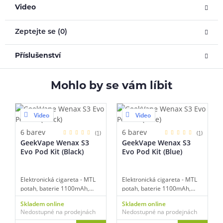
Video
Zeptejte se (0)
Příslušenství
Mohlo by se vám líbit
Video
Video
6 barev
6 barev
(1)
(1)
GeekVape Wenax S3
GeekVape Wenax S3
Evo Pod Kit (Black)
Evo Pod Kit (Blue)
Elektronická cigareta - MTL
Elektronická cigareta - MTL
potah, baterie 1100mAh,
potah, baterie 1100mAh,
objem 2ml, automatické a
objem 2ml, automatické a
Skladem online
Skladem online
manuální spínání, výkon 5-
manuální spínání, výkon 5-
Nedostupné na prodejnách
Nedostupné na prodejnách
18W, dobíjení USB-C,
18W, dobíjení USB-C,