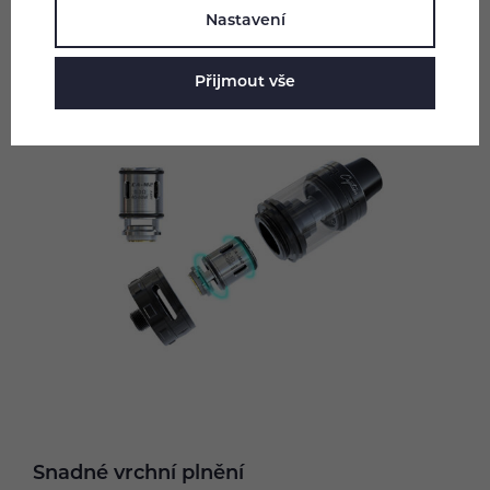
Nastavení
Přijmout vše
Snadné vrchní plnění