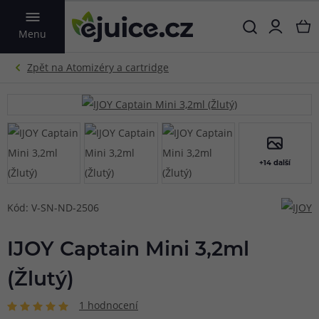
VYHLEDAT
Menu
+14 další
Kód: V-SN-ND-2506
IJOY Captain Mini 3,2ml
(Žlutý)
1 hodnocení