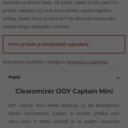
Atomizér na žhavící hlavy - DL potah, objem 3,2 ml, závit 510,
průměr základny 22,5 mm, horní plnění, spodní regulace
airflow, žhavící hlavy ze série IJOY CA, obrovská tvorba páry,
stylový design, kompaktní rozměry.
Tento produkt je dlouhodobě vyprodaný.
Alternativní produkty z kategorie
Atomizéry a cartridge
:
Popis
Clearomizér IJOY Captain Mini
IJOY Captain Mini skvěle doplňuje už tak bezchybnou
kolekci clearomizérů Captain. A zároveň přidává zase
něco navíc. V tomto případě je to spojení luxusního