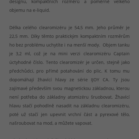
designu, kompaktních rozměrů a poměrně velkého
objemu na e-liquid.
Délka celého clearomizéru je 54,5 mm. Jeho průměr je
22,5 mm. Díky těmto praktickým kompaktním rozměrům
ho bez problému uchytíte i na menší mody. Objem tanku
je 3,2 ml, což je na mini verzi clearomizéru Captain
úctyhodné číslo. Tento clearomizér je určen, stejně jako
předchůdci, pro přímé potahování do plic. K tomu mu
dopomáhají žhavící hlavy ze série IJOY CA. Ty jsou
zajímavé především svou magnetickou základnou, kterou
není potřeba do základny atomizéru šruobovat. Žhavící
hlavu stačí pohodlně nasadit na základnu clearomizéru,
poté už stačí jen upevnit vrchní část a pyrexové tělo,
našroubovat na mod, a můžete vapovat.