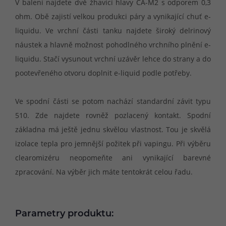
V balení najdete dvě žhavící hlavy CA-M2 s odporem 0,3
ohm. Obě zajistí velkou produkci páry a vynikající chuť e-
liquidu. Ve vrchní části tanku najdete široký delrinový
náustek a hlavně možnost pohodlného vrchního plnění e-
liquidu. Stačí vysunout vrchní uzávěr lehce do strany a do
pootevřeného otvoru doplnit e-liquid podle potřeby.
Ve spodní části se potom nachází standardní závit typu
510. Zde najdete rovněž pozlacený kontakt. Spodní
základna má ještě jednu skvělou vlastnost. Tou je skvělá
izolace tepla pro jemnější požitek při vapingu. Při výběru
clearomizéru neopomeňte ani vynikající barevné
zpracování. Na výběr jich máte tentokrát celou řadu.
Parametry produktu: