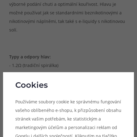
výborné podání chuti a optimální kouřivost. Hlavu je
možné používat jak se standardními beznikotinovými a
nikotinovými náplněmi, tak také s e-liquidy s nikotinovou
solí.
Typy a odpory hlav:
- 1.2Ω (tradiční spirálka)
Cookies
Doporučené výkony pro užívání:
- 1.2Ω (8 - 12W)
Používáme soubory cookie ke správnému fungování
vašeho oblíbeného e-shopu, k přizpůsobení obsahu
stránek vašim potřebám, ke statistickým a
marketingovým účelům a personalizaci reklam od
Kompatibilní zařízení:
Googlu
i dalších společností. Kliknutím na tlačítko
- IJOY Mercury Resin Kit