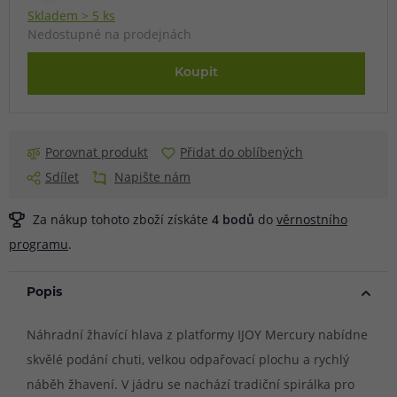
Skladem > 5 ks
Nedostupné na prodejnách
Koupit
Porovnat produkt
Přidat do oblíbených
Sdílet
Napište nám
Za nákup tohoto zboží získáte
4
bodů
do
věrnostního
programu
.
Popis
Náhradní žhavící hlava z platformy IJOY Mercury nabídne
skvělé podání chuti, velkou odpařovací plochu a rychlý
náběh žhavení. V jádru se nachází tradiční spirálka pro