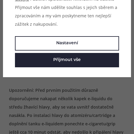
Přijmout vše nám udělíte souhlas s jejich sběrem a
zpracováním a my vám poskytneme ten nejlepší
zážitek z nakupování.
Vhodné pro:
- MTL vaping (klasické šlukování)
Nastavení
Obsah balení:
Přijmout vše
1x žhavící hlava IJOY Mercury (dle výběru)
Upozornění: Před prvním použitím důrazně
doporučujeme nakapat několik kapek e-liquidu do
středu žhavící hlavy, aby se vata uvnitř dostatečně
nasákla. Po instalaci hlavy do atomizéru/cartridge a
doplnění tanku e-liquidem ponechte e-cigaretu/grip
ještě cca 10 minut odstát, aby nedošlo k připálení hlavy